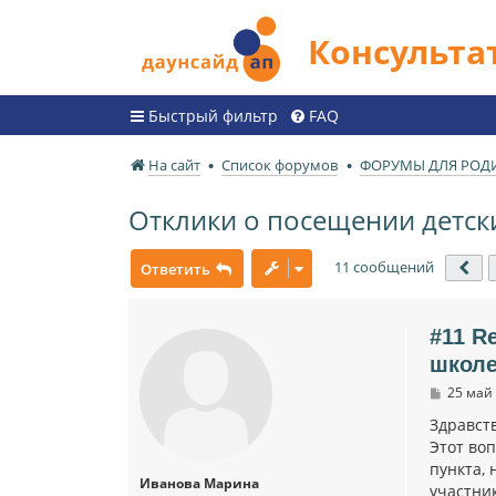
Консульт
Быстрый фильтр
FAQ
На сайт
Список форумов
ФОРУМЫ ДЛЯ РОД
Отклики о посещении детск
11 сообщений
Ответить
Пр
#11 R
школ
С
25 май 
о
о
Здравст
б
Этот во
щ
пункта,
е
Иванова Марина
н
участник