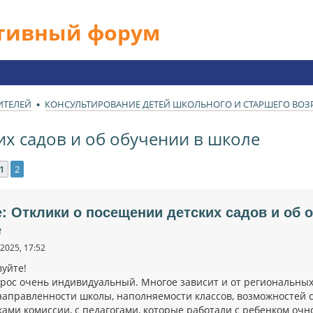
ативный форум
ИТЕЛЕЙ
КОНСУЛЬТИРОВАНИЕ ДЕТЕЙ ШКОЛЬНОГО И СТАРШЕГО ВОЗРА
их садов и об обучении в школе
1
2
ед.
e: Отклики о посещении детских садов и об 
е
2025, 17:52
вуйте!
прос очень индивидуальный. Многое зависит и от региональных
 направленности школы, наполняемости классов, возможностей 
ами комиссии, с педагогами, которые работали с ребенком очно