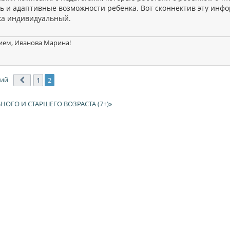
ь и адаптивные возможности ребенка. Вот сконнектив эту инфо
ка индивидуальный.
ием, Иванова Марина!
ний
1
2
Пред.
НОГО И СТАРШЕГО ВОЗРАСТА (7+)»