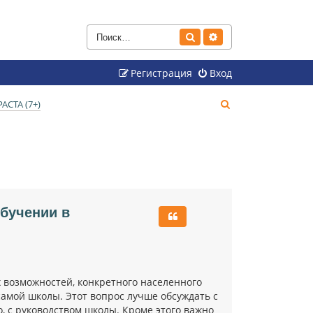
Поиск
Расширенный поиск
Регистрация
Вход
П
СТА (7+)
о
и
с
к
обучении в
 возможностей, конкретного населенного
самой школы. Этот вопрос лучше обсуждать с
, с руководством школы. Кроме этого важно