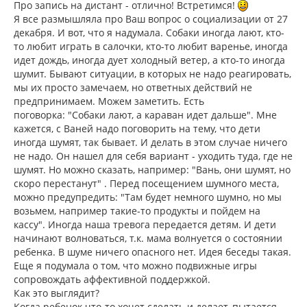
Про запись на дистант - отлично! Встретимся!
щ
а
Я все размышляла про Ваш вопрос о социализации от 27
е
ч
н
декабря. И вот, что я надумала. Собаки иногда лают, кто-
а
и
л
то любит играть в салочки, кто-то любит варенье, иногда
е
у
идет дождь, иногда дует холодный ветер, а кто-то иногда
шумит. Бывают ситуации, в которых не надо реагировать,
мы их просто замечаем, но ответных действий не
предпринимаем. Можем заметить. Есть
поговорка: "Собаки лают, а караван идет дальше". Мне
кажется, с Ваней надо поговорить на тему, что дети
иногда шумят, так бывает. И делать в этом случае ничего
не надо. Он нашел для себя вариант - уходить туда, где не
шумят. Но можно сказать, например: "Вань, они шумят, но
скоро перестанут" . Перед посещением шумного места,
можно предупредить: "Там будет немного шумно, но мы
возьмем, например такие-то продукты и пойдем на
кассу". Иногда наша тревога передается детям. И дети
начинают волноваться, т.к. мама волнуется о состоянии
ребенка. В шуме ничего опасного нет. Идея беседы такая.
Еще я подумала о том, что можно подвижные игры
сопровождать аффективной поддержкой.
Как это выглядит?
Когда ребенок что-то хочет сделать и делает, пытается,