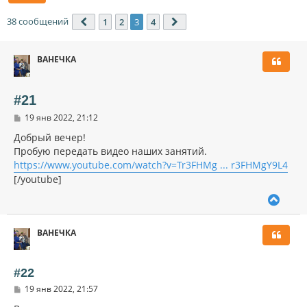
38 сообщений
1
2
3
4
Пред.
След.
ВАНЕЧКА
#21
С
19 янв 2022, 21:12
о
о
Добрый вечер!
б
Пробую передать видео наших занятий.
щ
https://www.youtube.com/watch?v=Tr3FHMg ... r3FHMgY9L4
е
н
[/youtube]
и
е
В
е
р
ВАНЕЧКА
н
у
т
ь
#22
с
С
19 янв 2022, 21:57
я
о
к