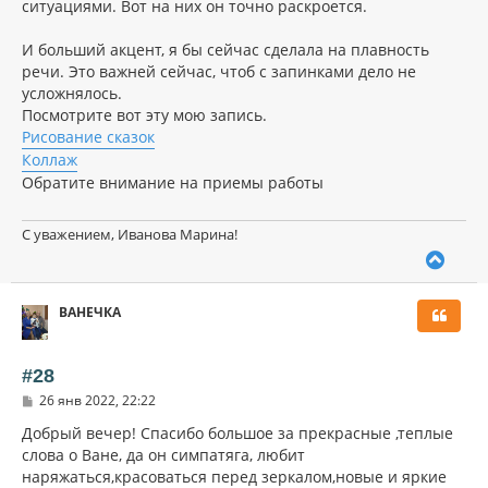
ситуациями. Вот на них он точно раскроется.
И больший акцент, я бы сейчас сделала на плавность
речи. Это важней сейчас, чтоб с запинками дело не
усложнялось.
Посмотрите вот эту мою запись.
Рисование сказок
Коллаж
Обратите внимание на приемы работы
С уважением, Иванова Марина!
В
е
р
ВАНЕЧКА
н
у
т
ь
#28
с
С
26 янв 2022, 22:22
я
о
к
о
Добрый вечер! Спасибо большое за прекрасные ,теплые
н
б
слова о Ване, да он симпатяга, любит
щ
а
наряжаться,красоваться перед зеркалом,новые и яркие
е
ч