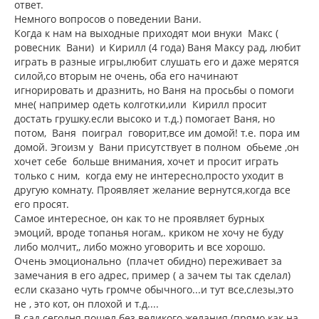
ответ.
Немного вопросов о поведении Вани.
Когда к нам на выходные приходят мои внуки Макс (
ровесник Вани) и Кирилл (4 года) Ваня Максу рад, любит
играть в разные игры,любит слушать его и даже мерятся
силой,со вторым не очень, оба его начинают
игнорировать и дразнить, но Ваня на просьбы о помоги
мне( например одеть колготки,или Кирилл просит
достать грушку.если высоко и т.д.) помогает Ваня, но
потом, Ваня поиграл говорит,все им домой! т.е. пора им
домой. Эгоизм у Вани присутствует в полном обьеме ,он
хочет себе больше внимания, хочет и просит играть
только с ним, когда ему не интересно,просто уходит в
другую комнату. Проявляет желание вернутся,когда все
его просят.
Самое интересное, он как то не проявляет бурных
эмоций, вроде топанья ногам,. криком не хочу не буду
либо молчит,, либо можно уговорить и все хорошо.
Очень эмоционально (плачет обидно) переживает за
замечания в его адрес, пример ( а зачем ты так сделал)
если сказано чуть громче обычного...и тут все,слезы,это
не , это кот, он плохой и т.д....
В сад сегодня пошел без великого желания (прямо как на