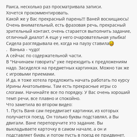
о
к
о
Раиса, несколько раз просматривала записи.
н
б
Хочется прокомментировать.
щ
а
Какой же у Вас прекрасный парень!!! Ваней восхищаюсь!
е
ч
н
Очень внимательный, есть фразовая речь, прекрасный
а
и
л
зрительный контакт, очень старается выполнить задание,
е
у
отличный диалог! А еще у него очаровательная улыбка!
Сидела разглядывала ее, когда на паузу ставила
. Ванька - чудо!
А сейчас по содержательной части.
В "Начинаем говорить" уже переходить к предложениям
надо. Засиделся на предметных картинках. Можно так же
с игровыми приемами.
И да, я тоже хотела предложить начать работать по курсу
Ирины Анатольевны. Там есть прекрасные игры со
слогами. Начинайте все по порядку. У Вас очень хороший
темп речи, все плавно и спокойно.
Что заметила во втором видео:
1. Пусть Ваня сам передвигает картинки, из которых
получается поезд. Он только буквы подставлял, а Вы
двигали. Ване перепоручите это задание. Вы
выкладываете карточку в самом начале, а он и
подставляет букву, и потом пусть в поезд ее придвинет.