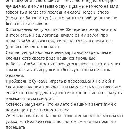
есть обучение слоговой системы,с логопедом это будет
лучше,чем я ему называю звуки) Да мы немного начали
говорить,иногда это последний слог,иногда и слово,
(стул,стол,банан и т.д. )то ,что раньше вообще никак не
было в его лексиконе.
К сожалению нет у нас песен Железнова..надо найти в
интернете, и наш логопед начала с ним звуки про
певать,работать языком,начал наш язык шевелиться
(раньше висел как лопата) ..
Сейчас мы добавляем новые картинки,закрепляем и
клеим их,это своего рода наши контрольные
работы...Любит играть в школу,но к школе не готов. Учит
сам кота читать,игрушки но быть учеником нет пока
желания.
Пробовали с буквами играть в паровоз,Ваня не любит
сложные задания, говорит " ты мама" есть у его такое,что
если что то надо делать долго,или кропотливо то сразу ты
мама,а я потом говорит.
Хотелось бы узнать ,что на лето с нашими занятиями с
вами в центре ? Возьмете нас?
Очень хотим к вам. К сожалению осенью мы не можем,мы
уезжаем в Белоруссию, а вот летом смогли бы немного
посещать..