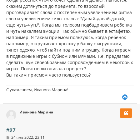
скажем дотянуться до предмета, то взрослый
проговаривает слова с постепенным увеличением ритма
слов и увеличением силы голоса: "Давай-давай-давай,
еще чуть-чуть". Когда мы голосом подбадриваем ребенка
и чуть накаляем эмоции. Так обычно бывает в эстафетах,
например. Я таким приемом пользуюсь, когда ребенок
например, откручивает крышку у банку с игрушками,
тянет одеяло, чтоб найти под ним игрушку. Когда играем
в подвижные игры с бубном или мячами. Т.е. предлагаю
сделать шум своеобразным сопровождением в некоторых
играх. Понятно ли описала процесс?
Вы таким приемом часто пользуетесь?
С уважением, Иванова Марина!
В
е
р
Иванова Марина
н
у
т
ь
#27
с
С
24 янв 2022, 23:11
я