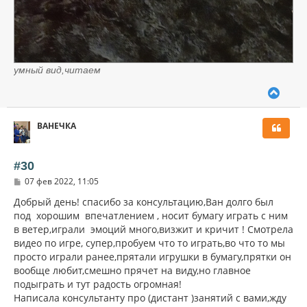
умный вид,читаем
В
е
р
ВАНЕЧКА
н
у
т
ь
#30
с
С
07 фев 2022, 11:05
я
о
к
о
Добрый день! спасибо за консультацию,Ван долго был
н
б
под хорошим впечатлением , носит бумагу играть с ним
щ
а
в ветер,играли эмоций много,визжит и кричит ! Смотрела
е
ч
н
видео по игре, супер,пробуем что то играть,во что то мы
а
и
л
просто играли ранее,прятали игрушки в бумагу,прятки он
е
у
вообще любит,смешно прячет на виду,но главное
подыграть и тут радость огромная!
Написала консультанту про (дистант )занятий с вами,жду