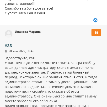
усвоить главное!!!
Спасибо вам большое за все!
С уважением Рая и Ваня.
В
е
р
Иванова Марина
н
у
т
ь
#23
с
С
20 янв 2022, 00:45
я
о
к
о
Здравствуйте, Рая!
н
б
У нас точно до 7 лет ВКЛЮЧИТЕЛЬНО. Завтра сообщу
щ
а
ваши данные администратору, сконектимся точно на
е
ч
н
дистанционное занятие. И сейчас такой болезный
а
и
л
период, некоторые очные занятия отменяются, и тогда
е
у
администратор ставит на замену дистанционные. Если
вы можете определиться в течение дня, что сможете
подключиться к онлайну, то скажите об этом
администратору. Она очень быстро мне ставит замену
вместо заболевшего ребеночка.
Видео открывается, просмотрю уже завтра днем, и