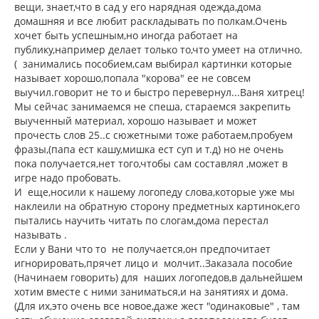
н
вещи, знает,что в сад у его нарядная одежда,дома
а
и
л
домашняя и все любит раскладывать по полкам.Очень
е
у
хочет быть успешным,но иногда работает на
публику,например делает только то,что умеет на отлично.
( занимались пособием,сам выбирал картинки которые
называет хорошо,попала "корова" ее не совсем
выучил.говорит не то и быстро перевернул...Ваня хитрец!
Мы сейчас занимаемся не спеша, стараемся закрепить
выученный материал, хорошо называет и может
прочесть слов 25..с сюжетными тоже работаем,пробуем
фразы,(папа ест кашу,мишка ест суп и т.д) но не очень
пока получается,нет того,чтобы сам составлял ,может в
игре надо пробовать.
И еще,носили к нашему логопеду слова,которые уже мы
наклеили на обратную сторону предметных картинок,его
пытались научить читать по слогам,дома перестал
называть .
Если у Вани что то не получается,он предпочитает
игнорировать,прячет лицо и молчит..Заказала пособие
(Начинаем говорить) для наших логопедов,в дальнейшем
хотим вместе с ними заниматься,и на занятиях и дома.
(Для их,это очень все новое,даже жест "одинаковые" , там