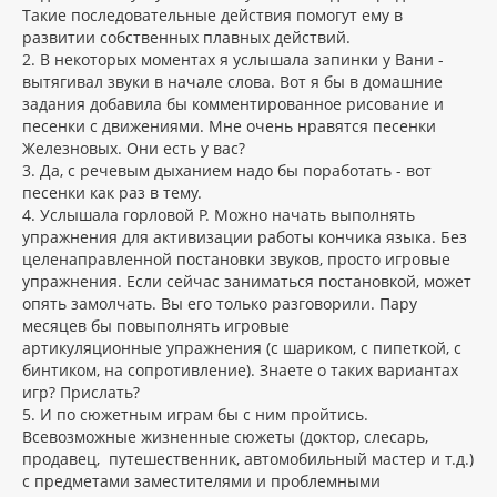
Такие последовательные действия помогут ему в
развитии собственных плавных действий.
2. В некоторых моментах я услышала запинки у Вани -
вытягивал звуки в начале слова. Вот я бы в домашние
задания добавила бы комментированное рисование и
песенки с движениями. Мне очень нравятся песенки
Железновых. Они есть у вас?
3. Да, с речевым дыханием надо бы поработать - вот
песенки как раз в тему.
4. Услышала горловой Р. Можно начать выполнять
упражнения для активизации работы кончика языка. Без
целенаправленной постановки звуков, просто игровые
упражнения. Если сейчас заниматься постановкой, может
опять замолчать. Вы его только разговорили. Пару
месяцев бы повыполнять игровые
артикуляционные упражнения (с шариком, с пипеткой, с
бинтиком, на сопротивление). Знаете о таких вариантах
игр? Прислать?
5. И по сюжетным играм бы с ним пройтись.
Всевозможные жизненные сюжеты (доктор, слесарь,
продавец, путешественник, автомобильный мастер и т.д.)
с предметами заместителями и проблемными