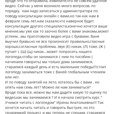
о
Вроде что то отправила, извините,что не совсем удачное
н
б
видео. Сейчас у меня возникло много вопросов, по
щ
а
порядку, нам надо записаться у администратора по
е
ч
н
поводу консультации онлайн с вами,но так-как нам в
а
и
л
феврале семь лет,нам сказали,что наверное будет
е
у
консультация другого специалиста,конечно хочется ваше
мнение,мы уже как то заочно более с вами знакомы,может
успеем...мы приготовили видео игра с буквами, Ваня
выучил буквы,но не все произносит правильно,гласные
хорошо,согласные проблема, звук (К) никак, (Л) тоже, (Ж )
путает с (Ш) (щ) никак...может попросить нашего
логопеда,чтобы он занимался с ним по пособию (
начинаем говорить) мы только дома занимаемся,
стараемся каждый день и есть маленькие победы!!!стоит
логопеду заниматься тоже с Ваней глобальным чтением
или нет.
И по поводу занятий на лето, хотелось бы с вами , но
опять нам семь лет? Можно ли нам заниматься?
Вроде пока все, можно вы нам дадите какую то оценку по
видео,как мы занимаемся ? И я начала смотреть курс "
Учимся читать с логопедом" Ирины Анатольевны!!! Так
хочется начать читать и говорить быстрее, но это
трудоемкий процесс и мы теперь не спешим, стараемся