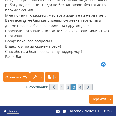
работу, надо значит надо) но без капризов, без каких то
плохих эмоций!
Мне почему то кажется, что вот эмоций нам не хватает.
Ваня всегда не был капризным, он очень терпелив и
держит все в себе, в то время, как другие дети
поревели,потопали и все ясно что и как. Ваня молчит как
партизан.
Вроде пока все вопросы !
Видео с играми скинем потом!
Спасибо вам большое за вашу поддержку !
Рая и Ваня!
В
е
р
Ответить
н
у
т
38 сообщений
1
2
3
4
Пред.
След.
ь
с
Перейти
я
к
н
Часовой пояс:
UTC+03:00
На сайт
а