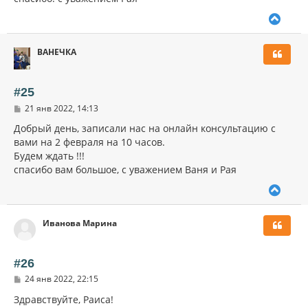
В
е
р
ВАНЕЧКА
н
у
т
ь
#25
с
С
21 янв 2022, 14:13
я
о
к
о
Добрый день, записали нас на онлайн консультацию с
н
б
вами на 2 февраля на 10 часов.
щ
а
Будем ждать !!!
е
ч
н
спасибо вам большое, с уважением Ваня и Рая
а
и
л
е
В
у
е
р
Иванова Марина
н
у
т
ь
#26
с
С
24 янв 2022, 22:15
я
о
к
о
Здравствуйте, Раиса!
н
б