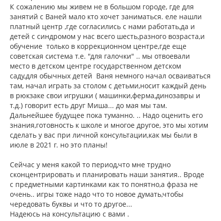
К сожалению мы живем не в большом городе, где для
занятий с Ваней мало кто хочет заниматься. еле нашли
платный центр ,где согласились с нами работать,да и
детей с синдромом у нас всего шесть,разного возраста,и
обучение только в коррекционном центре,где еще
советская система т.е. "для галочки" .. мы отвоевали
место в детском центре государственном детском
саду,для обычных детей Ваня немного начал осваиваться
там, начал играть за столом с детьми,носит каждый день
в рюкзаке свои игрушки ( машинки,ферма,динозавры и
т.д.) говорит есть друг Миша... до мая мы там.
Дальнейшее будущее пока туманно. .. Надо оценить его
знания,готовность к школе и многое другое, это мы хотим
сделать у вас при личной консультации,как мы были в
июле в 2021 г. но это планы!
Сейчас у меня какой то период,что мне трудно
сконцентрировать и планировать наши занятия.. Вроде
с предметными картинками как то понятно,а фраза не
очень.. игры тоже надо что то новое думать,чтобы
чередовать буквы и что то другое...
Надеюсь на консультацию с вами .