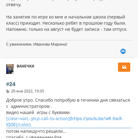
отвечу.
На занятия по игре ко мне и начальная школа (первый
класс) приходит. Несколько ребят в прошлом году были.
Напомню, только на август не будет записи - там отпуск.
С уважением, Иванова Марина!
В
е
р
ВАНЕЧКА
н
у
т
ь
#24
с
С
20 янв 2022, 10:35
я
о
к
о
Доброе утро. Спасибо попробую в течении дня связаться
н
б
с администратором .
щ
а
видео нашей игры с буквами.
е
ч
н
[color=var(--ytcp-call-to-action)]
а
https://youtu.be/wK-bwX-
и
л
[/color]
IQOE
е
у
потом напишу,что решили...
спасибо. с уважением Рая