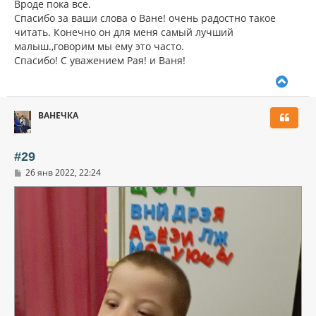
Вроде пока все.
Спасибо за ваши слова о Ване! очень радостно такое
читать. Конечно он для меня самый лучший
малыш.,говорим мы ему это часто.
Спасибо! С уважением Рая! и Ваня!
В
е
р
ВАНЕЧКА
н
у
т
ь
#29
с
С
26 янв 2022, 22:24
я
о
к
о
н
б
щ
а
е
ч
н
а
и
л
е
у