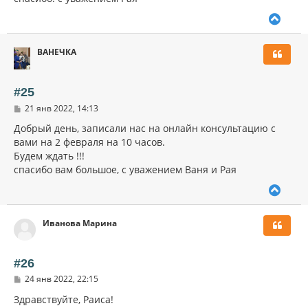
В
е
р
ВАНЕЧКА
н
у
т
ь
#25
с
С
21 янв 2022, 14:13
я
о
к
о
Добрый день, записали нас на онлайн консультацию с
н
б
вами на 2 февраля на 10 часов.
щ
а
Будем ждать !!!
е
ч
н
спасибо вам большое, с уважением Ваня и Рая
а
и
л
е
В
у
е
р
Иванова Марина
н
у
т
ь
#26
с
С
24 янв 2022, 22:15
я
о
к
о
Здравствуйте, Раиса!
н
б