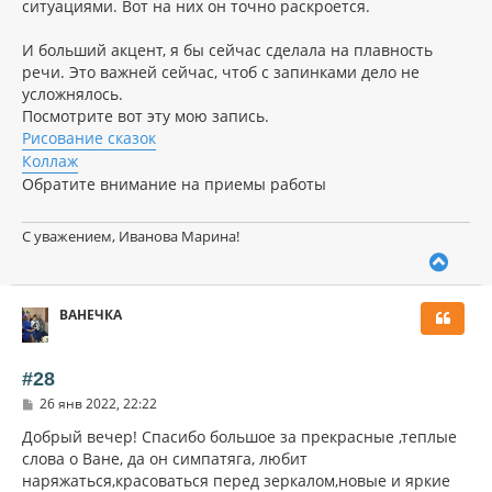
ситуациями. Вот на них он точно раскроется.
И больший акцент, я бы сейчас сделала на плавность
речи. Это важней сейчас, чтоб с запинками дело не
усложнялось.
Посмотрите вот эту мою запись.
Рисование сказок
Коллаж
Обратите внимание на приемы работы
С уважением, Иванова Марина!
В
е
р
ВАНЕЧКА
н
у
т
ь
#28
с
С
26 янв 2022, 22:22
я
о
к
о
Добрый вечер! Спасибо большое за прекрасные ,теплые
н
б
слова о Ване, да он симпатяга, любит
щ
а
наряжаться,красоваться перед зеркалом,новые и яркие
е
ч