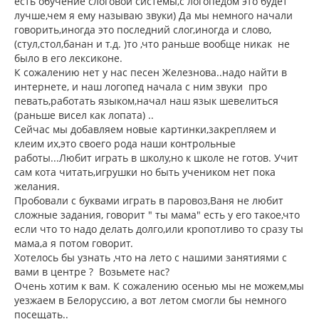
есть обучение слоговой системы,с логопедом это будет
лучше,чем я ему называю звуки) Да мы немного начали
говорить,иногда это последний слог,иногда и слово,
(стул,стол,банан и т.д. )то ,что раньше вообще никак не
было в его лексиконе.
К сожалению нет у нас песен Железнова..надо найти в
интернете, и наш логопед начала с ним звуки про
певать,работать языком,начал наш язык шевелиться
(раньше висел как лопата) ..
Сейчас мы добавляем новые картинки,закрепляем и
клеим их,это своего рода наши контрольные
работы...Любит играть в школу,но к школе не готов. Учит
сам кота читать,игрушки но быть учеником нет пока
желания.
Пробовали с буквами играть в паровоз,Ваня не любит
сложные задания, говорит " ты мама" есть у его такое,что
если что то надо делать долго,или кропотливо то сразу ты
мама,а я потом говорит.
Хотелось бы узнать ,что на лето с нашими занятиями с
вами в центре ? Возьмете нас?
Очень хотим к вам. К сожалению осенью мы не можем,мы
уезжаем в Белоруссию, а вот летом смогли бы немного
посещать..