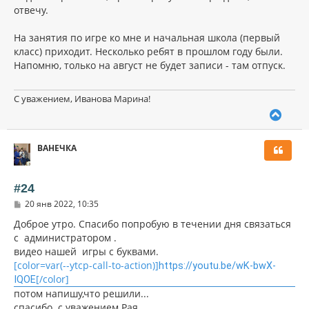
отвечу.
На занятия по игре ко мне и начальная школа (первый
класс) приходит. Несколько ребят в прошлом году были.
Напомню, только на август не будет записи - там отпуск.
С уважением, Иванова Марина!
В
е
р
ВАНЕЧКА
н
у
т
ь
#24
с
С
20 янв 2022, 10:35
я
о
к
о
Доброе утро. Спасибо попробую в течении дня связаться
н
б
с администратором .
щ
а
видео нашей игры с буквами.
е
ч
н
[color=var(--ytcp-call-to-action)]
а
https://youtu.be/wK-bwX-
и
л
[/color]
IQOE
е
у
потом напишу,что решили...
спасибо. с уважением Рая