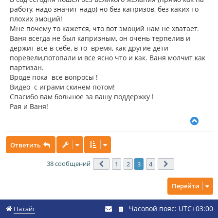
работу, надо значит надо) но без капризов, без каких то
плохих эмоций!
Мне почему то кажется, что вот эмоций нам не хватает.
Ваня всегда не был капризным, он очень терпелив и
держит все в себе, в то время, как другие дети
поревели,потопали и все ясно что и как. Ваня молчит как
партизан.
Вроде пока все вопросы !
Видео с играми скинем потом!
Спасибо вам большое за вашу поддержку !
Рая и Ваня!
В
е
р
Ответить
н
у
т
38 сообщений
1
2
3
4
Пред.
След.
ь
с
Перейти
я
к
н
Часовой пояс:
UTC+03:00
На сайт
а