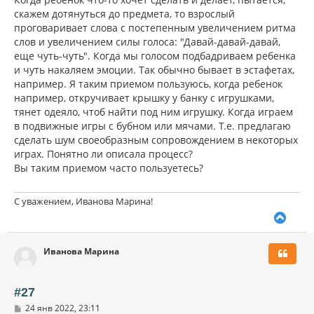
скажем дотянуться до предмета, то взрослый
проговаривает слова с постепенным увеличением ритма
слов и увеличением силы голоса: "Давай-давай-давай,
еще чуть-чуть". Когда мы голосом подбадриваем ребенка
и чуть накаляем эмоции. Так обычно бывает в эстафетах,
например. Я таким приемом пользуюсь, когда ребенок
например, откручивает крышку у банку с игрушками,
тянет одеяло, чтоб найти под ним игрушку. Когда играем
в подвижные игры с бубном или мячами. Т.е. предлагаю
сделать шум своеобразным сопровождением в некоторых
играх. Понятно ли описала процесс?
Вы таким приемом часто пользуетесь?
С уважением, Иванова Марина!
В
е
р
Иванова Марина
н
у
т
ь
#27
с
С
24 янв 2022, 23:11
я