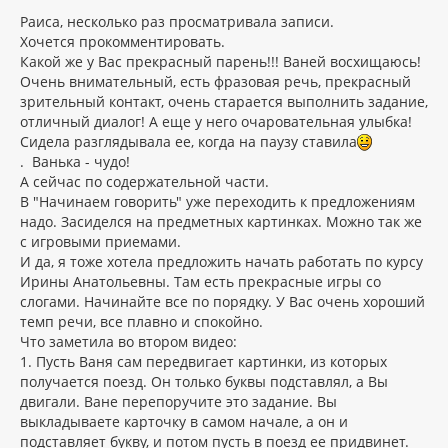
о
к
о
Раиса, несколько раз просматривала записи.
н
б
Хочется прокомментировать.
щ
а
Какой же у Вас прекрасный парень!!! Ваней восхищаюсь!
е
ч
н
Очень внимательный, есть фразовая речь, прекрасный
а
и
л
зрительный контакт, очень старается выполнить задание,
е
у
отличный диалог! А еще у него очаровательная улыбка!
Сидела разглядывала ее, когда на паузу ставила
. Ванька - чудо!
А сейчас по содержательной части.
В "Начинаем говорить" уже переходить к предложениям
надо. Засиделся на предметных картинках. Можно так же
с игровыми приемами.
И да, я тоже хотела предложить начать работать по курсу
Ирины Анатольевны. Там есть прекрасные игры со
слогами. Начинайте все по порядку. У Вас очень хороший
темп речи, все плавно и спокойно.
Что заметила во втором видео:
1. Пусть Ваня сам передвигает картинки, из которых
получается поезд. Он только буквы подставлял, а Вы
двигали. Ване перепоручите это задание. Вы
выкладываете карточку в самом начале, а он и
подставляет букву, и потом пусть в поезд ее придвинет.