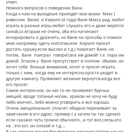
ответ.
Немного вопросов о поведении Вани.
Когда к нам на выходные приходят мои внуки Макс (
ровесник Вани) и Кирилл (4 года) Ваня Максу рад, любит
играть в разные игры,любит слушать его и даже мерятся
силой,со вторым не очень, оба его начинают
игнорировать и дразнить, но Ваня на просьбы о помоги
мне( например одеть колготки,или Кирилл просит
достать грушку.если высоко и т.д.) помогает Ваня, но
потом, Ваня поиграл говорит,все им домой! т.е. пора им
домой. Эгоизм у Вани присутствует в полном обьеме ,он
хочет себе больше внимания, хочет и просит играть
только с ним, когда ему не интересно,просто уходит в
другую комнату. Проявляет желание вернутся,когда все
его просят.
Самое интересное, он как то не проявляет бурных
эмоций, вроде топанья ногам,. криком не хочу не буду
либо молчит,, либо можно уговорить и все хорошо.
Очень эмоционально (плачет обидно) переживает за
замечания в его адрес, пример ( а зачем ты так сделал)
если сказано чуть громче обычного...и тут все,слезы,это
не , это кот, он плохой и т.д....
В сад сегодня пошел без великого желания (прямо как на