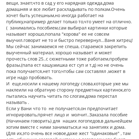
н
вещи, знает,что в сад у его нарядная одежда,дома
а
и
л
домашняя и все любит раскладывать по полкам.Очень
е
у
хочет быть успешным,но иногда работает на
публику,например делает только то,что умеет на отлично.
( занимались пособием,сам выбирал картинки которые
называет хорошо,попала "корова" ее не совсем
выучил.говорит не то и быстро перевернул...Ваня хитрец!
Мы сейчас занимаемся не спеша, стараемся закрепить
выученный материал, хорошо называет и может
прочесть слов 25..с сюжетными тоже работаем,пробуем
фразы,(папа ест кашу,мишка ест суп и т.д) но не очень
пока получается,нет того,чтобы сам составлял ,может в
игре надо пробовать.
И еще,носили к нашему логопеду слова,которые уже мы
наклеили на обратную сторону предметных картинок,его
пытались научить читать по слогам,дома перестал
называть .
Если у Вани что то не получается,он предпочитает
игнорировать,прячет лицо и молчит..Заказала пособие
(Начинаем говорить) для наших логопедов,в дальнейшем
хотим вместе с ними заниматься,и на занятиях и дома.
(Для их,это очень все новое,даже жест "одинаковые" , там