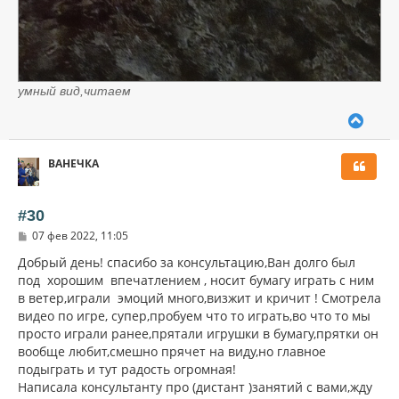
умный вид,читаем
В
е
р
ВАНЕЧКА
н
у
т
ь
#30
с
С
07 фев 2022, 11:05
я
о
к
о
Добрый день! спасибо за консультацию,Ван долго был
н
б
под хорошим впечатлением , носит бумагу играть с ним
щ
а
в ветер,играли эмоций много,визжит и кричит ! Смотрела
е
ч
н
видео по игре, супер,пробуем что то играть,во что то мы
а
и
л
просто играли ранее,прятали игрушки в бумагу,прятки он
е
у
вообще любит,смешно прячет на виду,но главное
подыграть и тут радость огромная!
Написала консультанту про (дистант )занятий с вами,жду