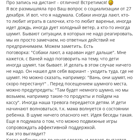
Про запись на дистант - отлично! Встретимся!
щ
а
Я все размышляла про Ваш вопрос о социализации от 27
е
ч
н
декабря. И вот, что я надумала. Собаки иногда лают, кто-
а
и
л
то любит играть в салочки, кто-то любит варенье, иногда
е
у
идет дождь, иногда дует холодный ветер, а кто-то иногда
шумит. Бывают ситуации, в которых не надо реагировать,
мы их просто замечаем, но ответных действий не
предпринимаем. Можем заметить. Есть
поговорка: "Собаки лают, а караван идет дальше". Мне
кажется, с Ваней надо поговорить на тему, что дети
иногда шумят, так бывает. И делать в этом случае ничего
не надо. Он нашел для себя вариант - уходить туда, где не
шумят. Но можно сказать, например: "Вань, они шумят, но
скоро перестанут" . Перед посещением шумного места,
можно предупредить: "Там будет немного шумно, но мы
возьмем, например такие-то продукты и пойдем на
кассу". Иногда наша тревога передается детям. И дети
начинают волноваться, т.к. мама волнуется о состоянии
ребенка. В шуме ничего опасного нет. Идея беседы такая.
Еще я подумала о том, что можно подвижные игры
сопровождать аффективной поддержкой.
Как это выглядит?
Когда ребенок что-то хочет сделать и делает, пытается,