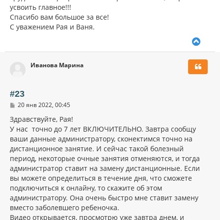
усвоить главное!!!
Спасибо вам большое за все!
С уважением Рая и Ваня.
В
е
р
Иванова Марина
н
у
т
ь
#23
с
С
20 янв 2022, 00:45
я
о
к
о
Здравствуйте, Рая!
н
б
У нас точно до 7 лет ВКЛЮЧИТЕЛЬНО. Завтра сообщу
щ
а
ваши данные администратору, сконектимся точно на
е
ч
н
дистанционное занятие. И сейчас такой болезный
а
и
л
период, некоторые очные занятия отменяются, и тогда
е
у
администратор ставит на замену дистанционные. Если
вы можете определиться в течение дня, что сможете
подключиться к онлайну, то скажите об этом
администратору. Она очень быстро мне ставит замену
вместо заболевшего ребеночка.
Видео открывается, просмотрю уже завтра днем, и