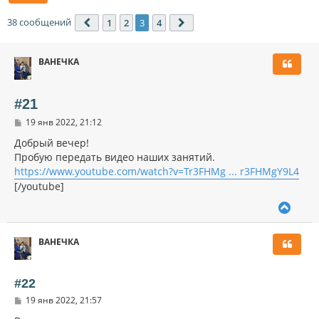
38 сообщений
1
2
3
4
Пред.
След.
ВАНЕЧКА
#21
С
19 янв 2022, 21:12
о
о
Добрый вечер!
б
Пробую передать видео наших занятий.
щ
https://www.youtube.com/watch?v=Tr3FHMg ... r3FHMgY9L4
е
н
[/youtube]
и
е
В
е
р
ВАНЕЧКА
н
у
т
ь
#22
с
С
19 янв 2022, 21:57
я
о
к