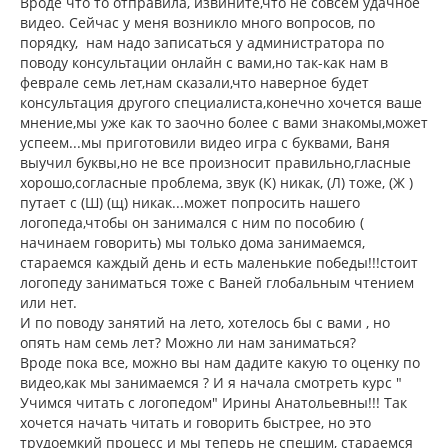
о
Вроде что то отправила, извините,что не совсем удачное
н
б
видео. Сейчас у меня возникло много вопросов, по
щ
а
порядку, нам надо записаться у администратора по
е
ч
н
поводу консультации онлайн с вами,но так-как нам в
а
и
л
феврале семь лет,нам сказали,что наверное будет
е
у
консультация другого специалиста,конечно хочется ваше
мнение,мы уже как то заочно более с вами знакомы,может
успеем...мы приготовили видео игра с буквами, Ваня
выучил буквы,но не все произносит правильно,гласные
хорошо,согласные проблема, звук (К) никак, (Л) тоже, (Ж )
путает с (Ш) (щ) никак...может попросить нашего
логопеда,чтобы он занимался с ним по пособию (
начинаем говорить) мы только дома занимаемся,
стараемся каждый день и есть маленькие победы!!!стоит
логопеду заниматься тоже с Ваней глобальным чтением
или нет.
И по поводу занятий на лето, хотелось бы с вами , но
опять нам семь лет? Можно ли нам заниматься?
Вроде пока все, можно вы нам дадите какую то оценку по
видео,как мы занимаемся ? И я начала смотреть курс "
Учимся читать с логопедом" Ирины Анатольевны!!! Так
хочется начать читать и говорить быстрее, но это
трудоемкий процесс и мы теперь не спешим, стараемся