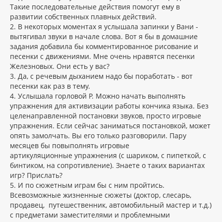
Такие последовательные действия помогут ему в
развитии собственных плавных действий.
2. В некоторых моментах я услышала запинки у Вани -
вытягивал звуки в начале слова. Вот я бы в домашние
задания добавила бы комментированное рисование и
песенки с движениями. Мне очень нравятся песенки
Железновых. Они есть у вас?
3. Да, с речевым дыханием надо бы поработать - вот
песенки как раз в тему.
4. Услышала горловой Р. Можно начать выполнять
упражнения для активизации работы кончика языка. Без
целенаправленной постановки звуков, просто игровые
упражнения. Если сейчас заниматься постановкой, может
опять замолчать. Вы его только разговорили. Пару
месяцев бы повыполнять игровые
артикуляционные упражнения (с шариком, с пипеткой, с
бинтиком, на сопротивление). Знаете о таких вариантах
игр? Прислать?
5. И по сюжетным играм бы с ним пройтись.
Всевозможные жизненные сюжеты (доктор, слесарь,
продавец, путешественник, автомобильный мастер и т.д.)
с предметами заместителями и проблемными