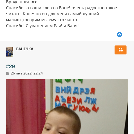
Вроде пока все.
Спасибо за ваши слова о Ване! очень радостно такое
читать. Конечно он для меня самый лучший
малыш.,говорим мы ему это часто.
Спасибо! С уважением Рая! и Ваня!
В
е
р
ВАНЕЧКА
н
у
т
ь
#29
с
С
26 янв 2022, 22:24
я
о
к
о
н
б
щ
а
е
ч
н
а
и
л
е
у