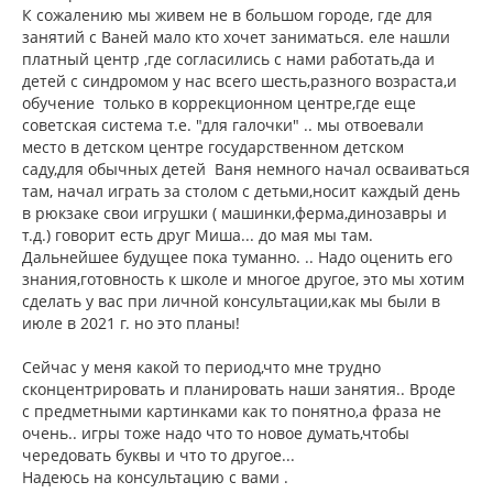
К сожалению мы живем не в большом городе, где для
занятий с Ваней мало кто хочет заниматься. еле нашли
платный центр ,где согласились с нами работать,да и
детей с синдромом у нас всего шесть,разного возраста,и
обучение только в коррекционном центре,где еще
советская система т.е. "для галочки" .. мы отвоевали
место в детском центре государственном детском
саду,для обычных детей Ваня немного начал осваиваться
там, начал играть за столом с детьми,носит каждый день
в рюкзаке свои игрушки ( машинки,ферма,динозавры и
т.д.) говорит есть друг Миша... до мая мы там.
Дальнейшее будущее пока туманно. .. Надо оценить его
знания,готовность к школе и многое другое, это мы хотим
сделать у вас при личной консультации,как мы были в
июле в 2021 г. но это планы!
Сейчас у меня какой то период,что мне трудно
сконцентрировать и планировать наши занятия.. Вроде
с предметными картинками как то понятно,а фраза не
очень.. игры тоже надо что то новое думать,чтобы
чередовать буквы и что то другое...
Надеюсь на консультацию с вами .