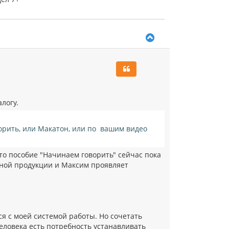
я
к
н
а
В
ч
е
а
р
л
н
у
у
т
ь
с
логу.
я
к
н
орить, или Макатон, или по вашим видео
а
ч
а
то пособие "Начинаем говорить" сейчас пока
л
атной продукции и Максим проявляет
у
ся с моей системой работы. Но сочетать
человека есть потребность устанавливать