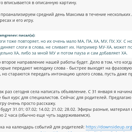
это вписывается в описанную картину.
 проанализируем средний день Максима в течение нескольких ле
ресах и его игру.
amgrenev: писал(а):
оги тоже повторяет, но их очень мало МА, ПА, ХА, МУ, ПУ, ХУ. С н
единяет слоги в слова, не сливает их. Например МУ-ХА, может п
дельно ХА, либо за мной МУ и потом пауза и сам добавляет ХА.
о второе направление нашей работы будет. Дело в том, что когд
торые передают мелодику слова - быстрее выходят на фразовую 
, но стараются передать интонацию целого слова, пусть даже пр
ак раз сегодня села написать объявление. С 31 января я начин
е был курс для специалистов. Сейчас для родителей. Предлагаю
гру очень просто расскажу.
будут 31.01; 07.02; 14.02; 21.02; 28.02. Эфиры разные, матери
о 2 часа (обычно еще чуть задерживаемся).
лка на календарь событий для родителей:
https://downsideup.org