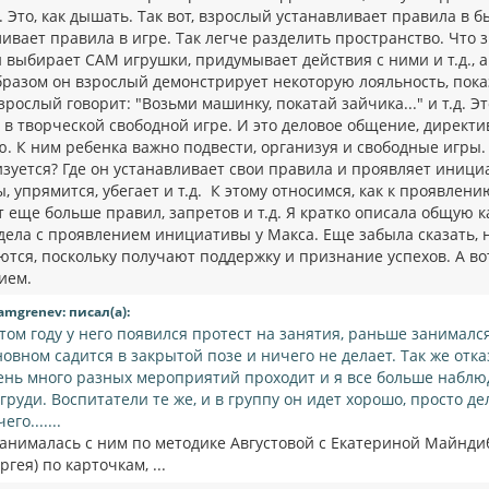
 Это, как дышать. Так вот, взрослый устанавливает правила в быт
ивает правила в игре. Так легче разделить пространство. Что 
 выбирает САМ игрушки, придумывает действия с ними и т.д., 
бразом он взрослый демонстрирует некоторую лояльность, пока
зрослый говорит: "Возьми машинку, покатай зайчика..." и т.д. 
 в творческой свободной игре. И это деловое общение, директи
. К ним ребенка важно подвести, организуя и свободные игры. 
изуется? Где он устанавливает свои правила и проявляет иници
, упрямится, убегает и т.д. К этому относимся, как к проявле
 еще больше правил, запретов и т.д. Я кратко описала общую ка
 дела с проявлением инициативы у Макса. Еще забыла сказать, 
ются, поскольку получают поддержку и признание успехов. А в
ием.
amgrenev: писал(а):
этом году у него появился протест на занятия, раньше занималс
новном садится в закрытой позе и ничего не делает. Так же отк
ень много разных мероприятий проходит и я все больше наблюда
 груди. Воспитатели те же, и в группу он идет хорошо, просто де
его.......
занималась с ним по методике Августовой с Екатериной Майнди
ргея) по карточкам, ...