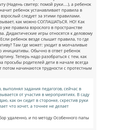
у (Надень свитер; помой руки....), а ребенок
значит ребенок устанавливает правила в
а взрослый следует за этими правилами.
зывает, как можно СОГЛАШАТЬСЯ. НО! Как
Это уже правила взрослого в пространстве
ва. Дидактические игры относятся к деловому
Если ребенок везде слышит правила, то где
ативу? Там где может: уходит в молчаливые
нию инициативы. Обычно в ответ ребенок
ртину. Теперь надо разобраться с тем, как
на просьбы родителей дети в начале всегда
от потом начинаются трудности с протестным
я, выполнял задания педагогов, сейчас в
азывается от участия в мероприятиях. В саду
ю, как он сидит в сторонке, скрестив руки
лает что хочет, а точнее не делает
бор удаленно, и по методу Особенного папы