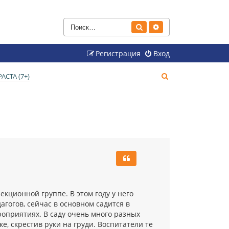
Поиск
Расширенный поиск
Регистрация
Вход
П
СТА (7+)
о
и
с
к
екционной группе. В этом году у него
агогов, сейчас в основном садится в
ероприятиях. В саду очень много разных
е, скрестив руки на груди. Воспитатели те