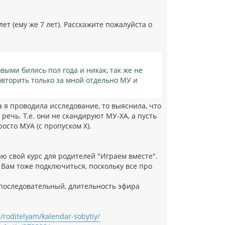
т (ему же 7 лет). Расскажите пожалуйста о
овыми бились пол года и никак, так же не
овторить только за мной отдельно МУ и
а я проводила исследование, то выяснила, что
речь. Т.е. они не скандируют МУ-ХА, а пусть
осто МУА (с пропуском Х).
аю свой курс для родителей "Играем вместе".
 Вам тоже подключиться, поскольку все про
ал последовательный, длительность эфира
/roditelyam/kalendar-sobytiy/