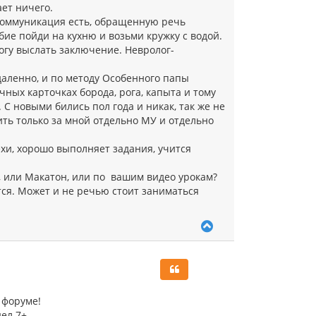
ает ничего.
 Коммуникация есть, обращенную речь
ие пойди на кухню и возьми кружку с водой.
могу выслать заключение. Невролог-
даленно, и по методу Особенного папы
чных карточках борода, рога, капыта и тому
. С новыми бились пол года и никак, так же не
ить только за мной отдельно МУ и отдельно
хи, хорошо выполняет задания, учится
, или Макатон, или по вашим видео урокам?
тся. Может и не речью стоит заниматься
В
е
р
н
у
т
ь
 форуме!
с
дел 7+