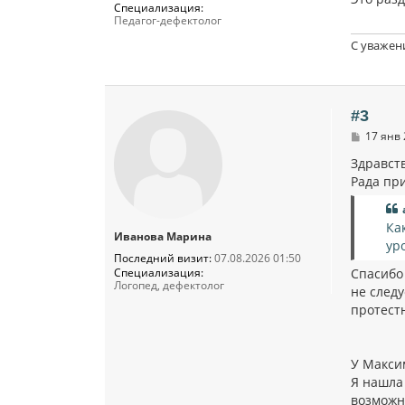
щ
Специализация:
е
Педагог-дефектолог
н
и
С уважен
е
#3
С
17 янв 
о
о
Здравст
б
Рада при
щ
е
н
и
Ка
Иванова Марина
е
ур
Последний визит:
07.08.2026 01:50
Спасибо
Специализация:
Логопед, дефектолог
не след
протестн
У Макси
Я нашла 
возможно