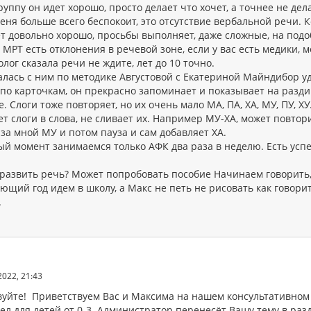
группу он идет хорошо, просто делает что хочет, а точнее не дел
меня больше всего беспокоит, это отсутствие вербальной речи.
т довольно хорошо, просьбы выполняет, даже сложные, на подоб
 МРТ есть отклонения в речевой зоне, если у вас есть медики, 
лог сказала речи не ждите, лет до 10 точно.
алась с ним по методике Августовой с Екатериной Майндибор у
 по карточкам, он прекрасно запоминает и показывает на разди
. Слоги тоже повторяет, но их очень мало МА, ПА, ХА, МУ, ПУ, ХУ
т слоги в слова, не сливает их. Например МУ-ХА, может повтор
 за мной МУ и потом пауза и сам добавляет ХА.
ый момент занимаемся только АФК два раза в неделю. Есть успе
 развить речь? Может попробовать пособие Начинаем говорить
ющий год идем в школу, а Макс не петь не рисовать как говори
.
2022, 21:43
вуйте! Приветствуем Вас и Максима на нашем консультативном
ел для детей от 0-3. Администратор перенесёт Вашу тему в раз