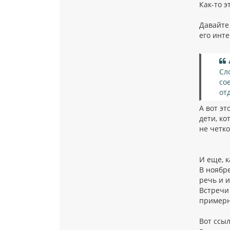
Как-то 
Давайте
его инте
Сл
со
от
А вот эт
дети, ко
не четко
И еще, к
В ноябр
речь и и
Встречи 
примерн
Вот ссы