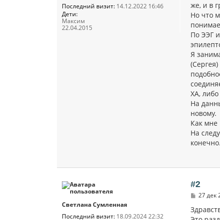
же, и в 
Последний визит:
14.12.2022 16:46
Дети:
Но что 
Максим
понимае
22.04.2015
По ЭЭГ и
эпилепто
Я заним
(Сергея)
подобное
соединяе
ХА, либо
На данн
новому.
Как мне
На следу
конечно
#2
С
27 дек 
о
Светлана Сумленная
о
Здравст
б
Последний визит:
18.09.2024 22:32
Это разд