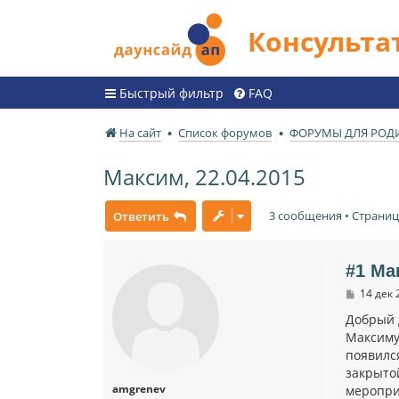
Консульт
Быстрый фильтр
FAQ
На сайт
Список форумов
ФОРУМЫ ДЛЯ РОД
Максим, 22.04.2015
3 сообщения • Страни
Ответить
#1 Ма
С
14 дек 
о
о
Добрый 
б
Максиму 
щ
появился
е
н
закрытой
и
amgrenev
мероприя
е