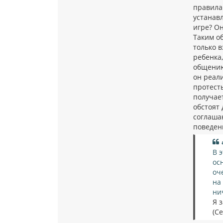
правила.
устанавл
игре? Он
Таким о
только в
ребенка,
общению
он реал
протесты
получает
обстоят
соглаша
поведен
В 
ос
оч
на
нич
Я 
(Се