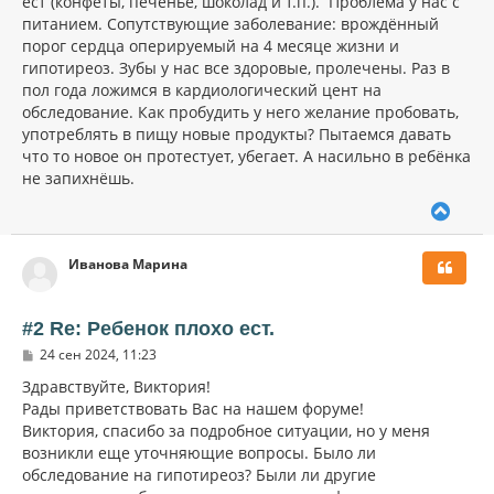
ест (конфеты, печенье, шоколад и т.п.). Проблема у нас с
питанием. Сопутствующие заболевание: врождённый
порог сердца оперируемый на 4 месяце жизни и
гипотиреоз. Зубы у нас все здоровые, пролечены. Раз в
пол года ложимся в кардиологический цент на
обследование. Как пробудить у него желание пробовать,
употреблять в пищу новые продукты? Пытаемся давать
что то новое он протестует, убегает. А насильно в ребёнка
не запихнёшь.
В
е
р
Иванова Марина
н
у
т
ь
#2 Re: Ребенок плохо ест.
с
С
24 сен 2024, 11:23
я
о
к
о
Здравствуйте, Виктория!
н
б
Рады приветствовать Вас на нашем форуме!
щ
а
Виктория, спасибо за подробное ситуации, но у меня
е
ч
н
возникли еще уточняющие вопросы. Было ли
а
и
л
обследование на гипотиреоз? Были ли другие
е
у