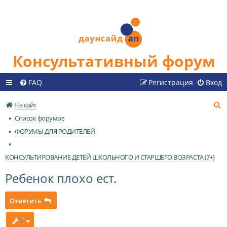
Консультативный форум
FAQ
Регистрация
Вход
П
На сайт
о
Список форумов
и
ФОРУМЫ ДЛЯ РОДИТЕЛЕЙ
с
к
КОНСУЛЬТИРОВАНИЕ ДЕТЕЙ ШКОЛЬНОГО И СТАРШЕГО ВОЗРАСТА (7+)
Ребенок плохо ест.
Ответить