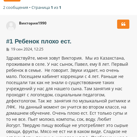
2 сообщения • Страница
1
из
1
Виктория1990
#1 Ребенок плохо ест.
С
19 сен 2024, 12:25
о
о
Здравствуйте, меня зовут Виктория. Мы из Казахстана,
б
проживаем в селе. У нас сынок, Павел, ему 8 лет. Первый
щ
ребенок в семье. Не говорит. Звуки издает, но очень
е
н
мало. Посещаем кабинет коррекции с 4 лет. Раньше не
и
посещали так как не знали о существование таких
е
учреждений у нас для нашего сына. Там занятия у нас
проходят с логопедом, социальным педагогом,
дефектологом. Так же занятия по музыкальной ритмике и
ЛФК. На данный момент он учится во втором классе, на
домашнем обучение. Очень плохо ест. Ест только супы и
то не все. Пьет молоко, компоты, сок, воду. Любит
йогурт. Твердую пищу вообще не употребляет это сырые
овощи, фрукты. Мясо не ест ни в каком виде. Сладкое не