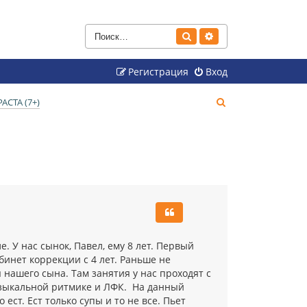
Поиск
Расширенный поиск
Регистрация
Вход
П
СТА (7+)
о
и
с
к
. У нас сынок, Павел, ему 8 лет. Первый
бинет коррекции с 4 лет. Раньше не
 нашего сына. Там занятия у нас проходят с
узыкальной ритмике и ЛФК. На данный
ест. Ест только супы и то не все. Пьет