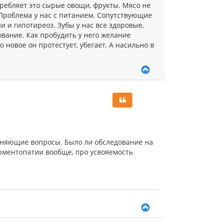
требляет это сырые овощи, фрукты. Мясо не
). Проблема у нас с питанием. Сопутствующие
 и гипотиреоз. Зубы у нас все здоровые,
ование. Как пробудить у него желание
 новое он протестует, убегает. А насильно в
В
е
р
н
у
т
ь
с
я
очняющие вопросы. Было ли обследование на
к
рментопатии вообще, про усвояемость
н
а
ч
а
л
у
В
е