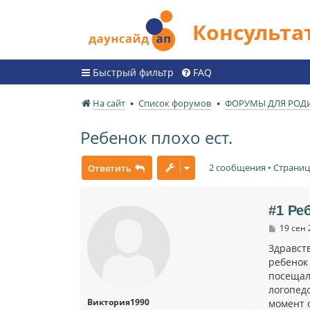
Консульт
Быстрый фильтр
FAQ
На сайт
Список форумов
ФОРУМЫ ДЛЯ РОД
Ребенок плохо ест.
2 сообщения • Страни
Ответить
#1 Ре
С
19 сен 
о
о
Здравств
б
ребенок 
щ
посещали
е
н
логопед
и
Виктория1990
момент о
е