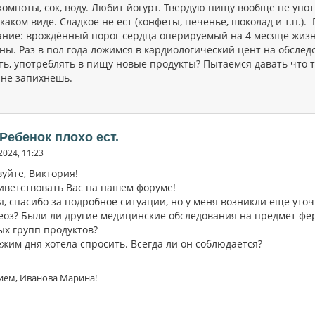
компоты, сок, воду. Любит йогурт. Твердую пищу вообще не упо
 каком виде. Сладкое не ест (конфеты, печенье, шоколад и т.п.
ание: врождённый порог сердца оперируемый на 4 месяце жизни
ны. Раз в пол года ложимся в кардиологический цент на обслед
ь, употреблять в пищу новые продукты? Пытаемся давать что то
 не запихнёшь.
 Ребенок плохо ест.
2024, 11:23
уйте, Виктория!
иветствовать Вас на нашем форуме!
я, спасибо за подробное ситуации, но у меня возникли еще ут
еоз? Были ли другие медицинские обследования на предмет фе
ых групп продуктов?
ежим дня хотела спросить. Всегда ли он соблюдается?
ием, Иванова Марина!