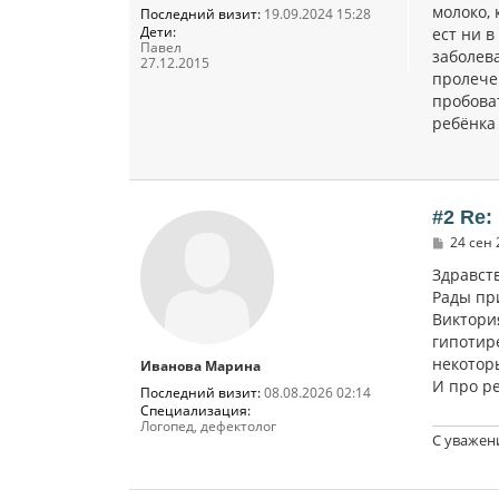
молоко, 
Последний визит:
19.09.2024 15:28
Дети:
ест ни в
Павел
заболев
27.12.2015
пролече
пробоват
ребёнка
#2 Re:
С
24 сен 
о
о
Здравств
б
Рады пр
щ
Виктори
е
н
гипотир
и
некотор
Иванова Марина
е
И про р
Последний визит:
08.08.2026 02:14
Специализация:
Логопед, дефектолог
С уважен