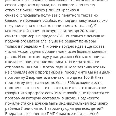
сказать про кого прочла, но на вопросы по тексту
отвечает очень плохо ), пишет красиво я
считаю (списывать получает с печатного текста но
бывают не большие ошибки, но под диктовку пока плохо
получается, но мы только начинаем этот навык). С
математикой конечно похуже считает до 20, может
считать примеры в пределах 20 но только с помощью
подручного материала, в уме не решает примеры
только в пределах +-1, и очень трудно идет еще состав
числа, может сделать сравнение чисел больше, меньше,
равно. И вот в этом году у нас должны быть отметки , а
школа не знает как нас оценивать. И из за этого нас
отправили на ПМПК в этом году. Школа заявила что мы
не справляемся с программой и просили что бы нам дали
программу 2 варианта, а считаю что да на 100 % Лиза
программу не осваивает но болле 50% освоение есть,
прогресс есть на месте не стоит, психолог в школе тоже
говорит что прогресс есть. И мне вообще не нравится ее
программа которую составили в школе. Подскажите
пожалуйста она должна быть индивидуальная под моего
ребенка ? или она по 1 варианту одна для всех детей?
Вчера по заключению ПМПК нам все же из за моей