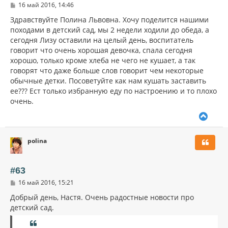
С
16 май 2016, 14:46
я
о
к
о
Здравствуйте Полина Львовна. Хочу поделится нашими
н
б
походами в детский сад, мы 2 недели ходили до обеда, а
щ
а
сегодня Лизу оставили на целый день, воспитатель
е
ч
н
говорит что очень хорошая девочка, спала сегодня
а
и
л
хорошо, только кроме хлеба не чего не кушает, а так
е
у
говорят что даже больше слов говорит чем некоторые
обычные детки. Посоветуйте как нам кушать заставить
ее??? Ест только избранную еду по настроению и то плохо
очень.
В
е
р
polina
н
у
т
ь
#63
с
С
16 май 2016, 15:21
я
о
к
о
Добрый день, Настя. Очень радостные новости про
н
б
детский сад.
щ
а
е
ч
н
а