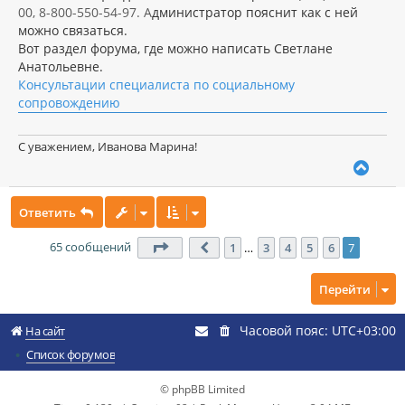
00, 8-800-550-54-97. А
дминистратор пояснит как с ней
можно связаться.
Вот раздел форума, где можно написать Светлане
Анатольевне.
Консультации специалиста по социальному
сопровождению
С уважением, Иванова Марина!
В
е
р
Ответить
н
у
т
65 сообщений
Страница
7
из
7
1
…
3
4
5
6
7
Пред.
ь
с
Перейти
я
к
н
Часовой пояс:
UTC+03:00
На сайт
а
ч
Список форумов
а
л
© phpBB Limited
у