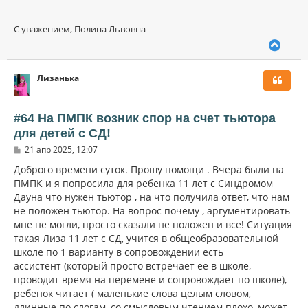
С уважением, Полина Львовна
В
е
р
Лизанька
н
у
т
ь
#64 На ПМПК возник спор на счет тьютора
с
для детей с СД!
я
С
к
21 апр 2025, 12:07
о
н
о
Доброго времени суток. Прошу помощи . Вчера были на
а
б
ПМПК и я попросила для ребенка 11 лет с Синдромом
ч
щ
а
Дауна что нужен тьютор , на что получила ответ, что нам
е
н
л
не положен тьютор. На вопрос почему , аргументировать
и
у
мне не могли, просто сказали не положен и все! Ситуация
е
такая Лиза 11 лет с СД, учится в общеобразовательной
школе по 1 варианту в сопровождении есть
ассистент (который просто встречает ее в школе,
проводит время на перемене и сопровождает по школе),
ребенок читает ( маленькие слова целым словом,
длинные по слогам, со смысловым чтением плохо, может