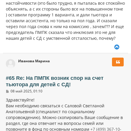
настойчивости (это было трудно, я пыталась все спокойно
объяснять, а с их стороны было все на повышенном тоне
) оставили программу 1 варианта, и дали тьютора и
оставили ассистента, но только на пол года. И сказали
через пол года снова к ним на комиссию , зачем??? И еще
председатель ПМПК сказала что инклюзия это не для
наших детей с СД с умственной отсталостью, почему?
В
е
р
Иванова Марина
н
у
т
ь
#65 Re: На ПМПК возник спор на счет
с
тьютора для детей с СД!
я
С
к
08 май 2025, 01:10
о
н
о
Здравствуйте!
а
б
Вам необходимо связаться с Саловой Светланой
ч
щ
а
Анатольевной (специалист по социальному
е
н
л
сопровождению). Можно скопировать Ваше сообщение в
и
у
раздел, где она отвечает на вопросы семей или
е
позвоните в фонд по основным номерам
+7 (499) 367-10-