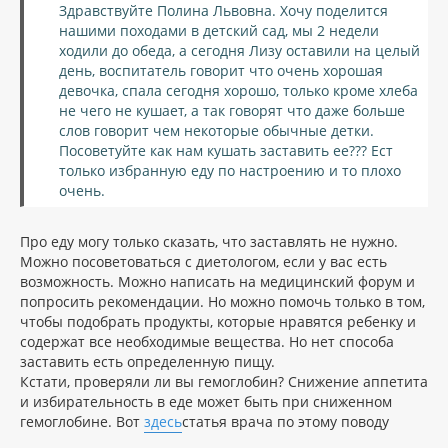
и
Здравствуйте Полина Львовна. Хочу поделится
л
е
нашими походами в детский сад, мы 2 недели
у
ходили до обеда, а сегодня Лизу оставили на целый
день, воспитатель говорит что очень хорошая
девочка, спала сегодня хорошо, только кроме хлеба
не чего не кушает, а так говорят что даже больше
слов говорит чем некоторые обычные детки.
Посоветуйте как нам кушать заставить ее??? Ест
только избранную еду по настроению и то плохо
очень.
Про еду могу только сказать, что заставлять не нужно.
Можно посоветоваться с диетологом, если у вас есть
возможность. Можно написать на медицинский форум и
попросить рекомендации. Но можно помочь только в том,
чтобы подобрать продукты, которые нравятся ребенку и
содержат все необходимые вещества. Но нет способа
заставить есть определенную пищу.
Кстати, проверяли ли вы гемоглобин? Снижение аппетита
и избирательность в еде может быть при сниженном
гемоглобине. Вот
здесь
статья врача по этому поводу