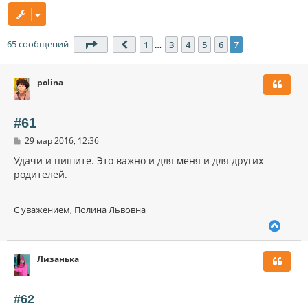
65 сообщений
Страница
7
из
7
1
…
3
4
5
6
7
Пред.
polina
#61
С
29 мар 2016, 12:36
о
о
Удачи и пишите. Это важно и для меня и для других
б
родителей.
щ
е
н
и
С уважением, Полина Львовна
е
В
е
р
Лизанька
н
у
т
ь
#62
с