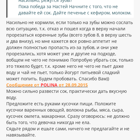
насильно, режутся зубы?
Пока победа за Настей Начните с того, что не
давайте ей сок. Дайте печенье с кефиром, молоком.
Насильно не кормили, если только на зубы можно сослать
всю ситуацию, т.к. отказ и пошел когда в верху начали
прорезаться коренные зубы (всего зубов 8, в верху шесть
и два внизу), но мне кажется все ровно аппетит не
должен полностью пропасть из-за зубов, и они уже
прорезались, хотя может уже и другие на подходе,
вобщем не чего не понимаю
Попробую убрать сок, только
это тяжело будет, т.к. кроме него не чего не пьет даже
воду и чай не пьет, только йогурт питьевой сладкий
может попить. Будем пробовать. Спасибо Вам))
Сообщение от
POLINA
от 28.09.2015
Можно сильно развести сок, практически дать вкусную
воду.
Предложите есть руками кусочки пищи. Положите
кусочки варенных овощей, волокна рыбы, мяса, сыра,
кусочек омлета, макаронки. Сразу оговорюсь: не должно
быть того, что девочка никогда не ела.
Сядьте рядом и ешьте сами, ничего не предлагайте и не
навязывайте.