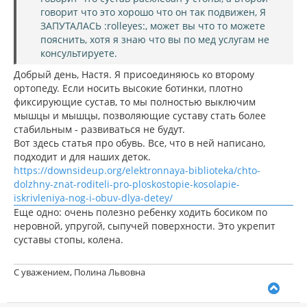
говорит что это хорошо что он так подвижен, Я
ЗАПУТАЛАСЬ :rolleyes:, может вы что то можете
пояснить, хотя я знаю что вы по мед услугам не
консультируете.
Добрый день, Настя. Я присоединяюсь ко второму
ортопеду. Если носить высокие ботинки, плотно
фиксирующие сустав, то мы полностью выключим
мышцы и мышцы, позволяющие суставу стать более
стабильным - развиваться не будут.
Вот здесь статья про обувь. Все, что в ней написано,
подходит и для наших деток.
https://downsideup.org/elektronnaya-biblioteka/chto-
dolzhny-znat-roditeli-pro-ploskostopie-kosolapie-
iskrivleniya-nog-i-obuv-dlya-detey/
Еще одно: очень полезно ребенку ходить босиком по
неровной, упругой, сыпучей поверхности. Это укрепит
суставы стопы, колена.
С уважением, Полина Львовна
В
е