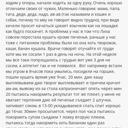
ходим у опоры, начали ходить за одну руку, Очень хорошо
отличаем своих от чужих, Маленько говорим: мама, папа,
тата, дядя, деда, надо, ав-ав (так называем и кошек и
собак, почему то мяу не говорит видно трудно), при видя
качели просит качаться цокает язычком как на лошадке
как будто поскачет. А проблема у нас в том что Лиза
совсем перестала кушать кроме печенья, раньше у нас
тоже с питанием проблемы были но она хоть творожок,
каши, банан кушала. Врачи говорят отучайте от груди
хотя мы ее сосали 1 раз в день на ночь. На этой неделе
мы все таки попрощались с грудью вот уже 3 дня не
сосем, а аппетит так и не появился . Вот например встали
мы утром в 8часов пока умылись, посидели на горшке,
пошли кушать время уже 9час. 20 мин. даю кашу
выплевываем даю творог выплевывает и причем кричит
ам-ам, вывожу из-за стола капризничает опять через мин
20 пытаюсь накормить результат тот же плюет, у меня не
хватает терпения даю ей печенье съедает 2 штучки,
запивает соком, в 13-00 укладываемся спать спит хорошо
до 16час 30мин просыпается, через пол часа пытаюсь
покормить супом съедаем 1 ложку вторую плюем,
пытаюсь тогда накормить хоть бананом один раз