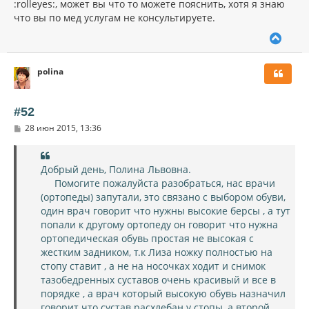
:rolleyes:, может вы что то можете пояснить, хотя я знаю
что вы по мед услугам не консультируете.
В
е
р
polina
н
у
т
ь
#52
с
С
28 июн 2015, 13:36
я
о
к
о
н
б
щ
а
Добрый день, Полина Львовна.
е
ч
Помогите пожалуйста разобраться, нас врачи
н
а
и
(ортопеды) запутали, это связано с выбором обуви,
л
е
один врач говорит что нужны высокие берсы , а тут
у
попали к другому ортопеду он говорит что нужна
ортопедическая обувь простая не высокая с
жестким задником, т.к Лиза ножку полностью на
стопу ставит , а не на носочках ходит и снимок
тазобедренных суставов очень красивый и все в
порядке , а врач который высокую обувь назначил
говорит что сустав расхлебан у стопы, а второй