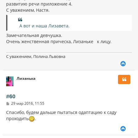
развитию речи приложение 4.
С уважением, Настя.
А вот и наша Лизавета.
Замечательная девчушка.
Очень женственная прическа, Лизаньке к лицу.
С уважением, Полина Львовна
В
е
р
Лизанька
н
у
т
ь
#60
с
С
29 мар 2016, 11:55
я
о
к
о
Спасибо, будем дальше пытаться одаптацию к саду
н
б
проходить
.
щ
а
е
ч
В
н
а
и
е
л
е