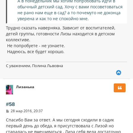
А в понедельник мы хотим попробовать идти в
обычный детский сад. Хочу с вами посоветоваться
не рано нам еще в сад? а то почемуто не доконца
уверена и как то не спокойно мне.
Трудно сказать наверняка. Зависит от воспитателей,
детей группы, готовности Лизы находится в детском
коллективе.
Не попробуете - не узнаете.
Надеюсь, все будет хорошо.
С уважением, Полина Львовна
В
е
р
Лизанька
н
у
т
ь
#58
с
С
28 мар 2016, 20:37
я
о
к
о
Спасибо Вам за ответ. А мы сегодня сходили в садик
н
б
первый день до обеда, я присутствовала с Лизой но
щ
а
старалась не вмешиваться , Лиза себя вела достаточно
е
ч