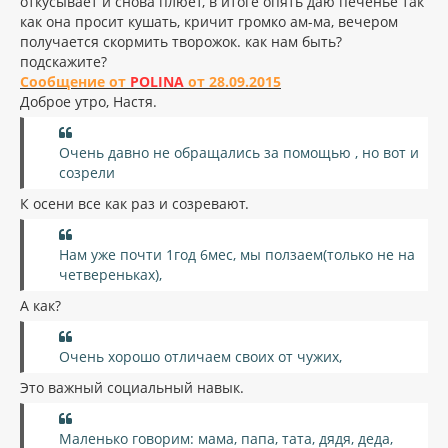
откусывает и снова плюет, в итоге опять даю печенье так
как она просит кушать, кричит громко ам-ма, вечером
получается скормить творожок. как нам быть?
подскажите?
Сообщение от
POLINA
от 28.09.2015
Доброе утро, Настя.
Очень давно не обращались за помощью , но вот и
созрели
К осени все как раз и созревают.
Нам уже почти 1год 6мес, мы ползаем(только не на
четвереньках),
А как?
Очень хорошо отличаем своих от чужих,
Это важный социальный навык.
Маленько говорим: мама, папа, тата, дядя, деда,