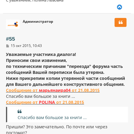
у
В
е
р
Администратор
н
у
т
ь
#55
с
С
15 окт 2015, 10:43
я
о
к
о
Уважаемые участника диалога!
н
б
Приносим свои извинения,
щ
а
по техническим причинам "переезда" форума часть
е
ч
н
сообщений Вашей переписки была утеряна.
а
и
л
Ниже прикрепим копии утерянной части сообщений
е
у
для Вашего дальнейшего конструктивного общения.
Сообщение от
марьянаира04
от 21.08.2015
Спасибо вам большое за книги ...
Сообщение от
POLINA
от 21.08.2015
Спасибо вам большое за книги ...
Пришли? Это замечательно. По почте или через
постомат?