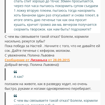
спать спит хорошо до 16час 30мин просыпается,
через пол часа пытаюсь покормить супом съедаем
1 ложку вторую плюем, пытаюсь тогда накормить
хоть бананом один раз откусывает и снова плюет, в
итоге опять даю печенье так как она просит
кушать, кричит громко ам-ма, вечером получается
скормить творожок. как нам быть? подскажите?
С чем вы связываете такой отказ? Болели, кормили
насильно, режутся зубы?
Пока победа за Настей .
Начните с того, что не давайте ей
сок. Дайте печенье с кефиром, молоком.
С уважением, Полина Львовна
Сообщение от
Лизанька
от 28.09.2015
Добрый вечер, Полина Львовна))
А как?
ползаем на животе, как в разведку ходит, но очень
быстро, руками и ногами одновременно перебирает.
С чем вы связываете такой отказ? Болели, кормили