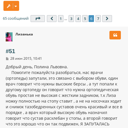
65 сообщений
Страница
6
из
7
1
…
3
4
5
6
7
Пред.
След.
Лизанька
#51
С
28 июн 2015, 10:41
о
о
Добрый день, Полина Львовна.
б
Помогите пожалуйста разобраться, нас врачи
щ
(ортопеды) запутали, это связано с выбором обуви, один
е
н
врач говорит что нужны высокие берсы , а тут попали к
и
другому ортопеду он говорит что нужна ортопедическая
е
обувь простая не высокая с жестким задником, т.к Лиза
ножку полностью на стопу ставит , а не на носочках ходит
и снимок тазобедренных суставов очень красивый и все в
порядке , а врач который высокую обувь назначил
говорит что сустав расхлебан у стопы, а второй говорит
что это хорошо что он так подвижен, Я ЗАПУТАЛАСЬ