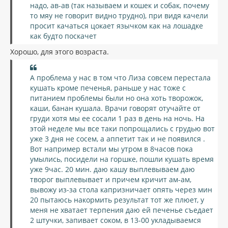
надо, ав-ав (так называем и кошек и собак, почему
то мяу не говорит видно трудно), при видя качели
просит качаться цокает язычком как на лошадке
как будто поскачет
Хорошо, для этого возраста.
А проблема у нас в том что Лиза совсем перестала
кушать кроме печенья, раньше у нас тоже с
питанием проблемы были но она хоть творожок,
каши, банан кушала. Врачи говорят отучайте от
груди хотя мы ее сосали 1 раз в день на ночь. На
этой неделе мы все таки попрощались с грудью вот
уже 3 дня не сосем, а аппетит так и не появился .
Вот например встали мы утром в 8часов пока
умылись, посидели на горшке, пошли кушать время
уже 9час. 20 мин. даю кашу выплевываем даю
творог выплевывает и причем кричит ам-ам,
вывожу из-за стола капризничает опять через мин
20 пытаюсь накормить результат тот же плюет, у
меня не хватает терпения даю ей печенье съедает
2 штучки, запивает соком, в 13-00 укладываемся