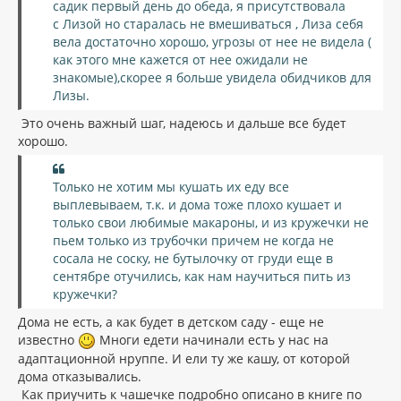
и
садик первый день до обеда, я присутствовала
л
е
с Лизой но старалась не вмешиваться , Лиза себя
у
вела достаточно хорошо, угрозы от нее не видела (
как этого мне кажется от нее ожидали не
знакомые),скорее я больше увидела обидчиков для
Лизы.
Это очень важный шаг, надеюсь и дальше все будет
хорошо.
Только не хотим мы кушать их еду все
выплевываем, т.к. и дома тоже плохо кушает и
только свои любимые макароны, и из кружечки не
пьем только из трубочки причем не когда не
сосала не соску, не бутылочку от груди еще в
сентябре отучились, как нам научиться пить из
кружечки?
Дома не есть, а как будет в детском саду - еще не
известно
Многи едети начинали есть у нас на
адаптационной нруппе. И ели ту же кашу, от которой
дома отказывались.
Как приучить к чашечке подробно описано в книге по