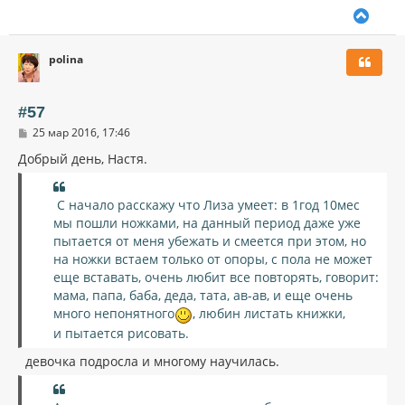
В
е
р
polina
н
у
т
ь
#57
с
С
25 мар 2016, 17:46
я
о
к
о
Добрый день, Настя.
н
б
щ
а
е
ч
С начало расскажу что Лиза умеет: в 1год 10мес
н
а
и
мы пошли ножками, на данный период даже уже
л
е
пытается от меня убежать и смеется при этом, но
у
на ножки встаем только от опоры, с пола не может
еще вставать, очень любит все повторять, говорит:
мама, папа, баба, деда, тата, ав-ав, и еще очень
много непонятного
, любин листать книжки,
и пытается рисовать.
девочка подросла и многому научилась.