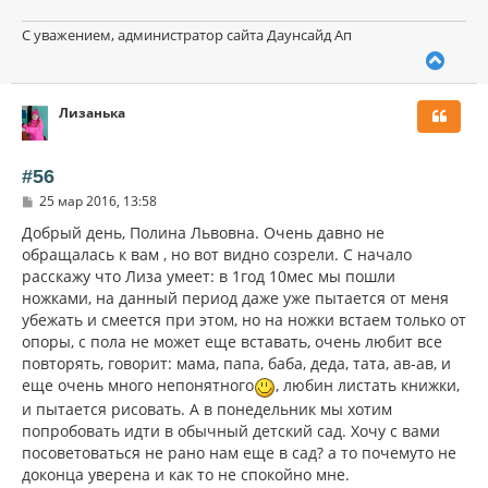
С уважением, администратор сайта Даунсайд Ап
В
е
р
Лизанька
н
у
т
ь
#56
с
С
25 мар 2016, 13:58
я
о
к
о
Добрый день, Полина Львовна. Очень давно не
н
б
обращалась к вам , но вот видно созрели. С начало
щ
а
расскажу что Лиза умеет: в 1год 10мес мы пошли
е
ч
н
ножками, на данный период даже уже пытается от меня
а
и
л
убежать и смеется при этом, но на ножки встаем только от
е
у
опоры, с пола не может еще вставать, очень любит все
повторять, говорит: мама, папа, баба, деда, тата, ав-ав, и
еще очень много непонятного
, любин листать книжки,
и пытается рисовать. А в понедельник мы хотим
попробовать идти в обычный детский сад. Хочу с вами
посоветоваться не рано нам еще в сад? а то почемуто не
доконца уверена и как то не спокойно мне.