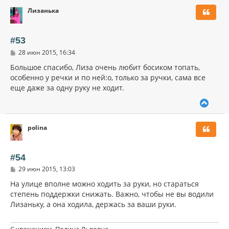
р
Лизанька
н
у
т
ь
#53
с
С
28 июн 2015, 16:34
я
о
к
о
Большое спасибо, Лиза очень любит босиком топать,
н
б
особенно у речки и по ней:o, только за ручки, сама все
щ
а
еще даже за одну руку не ходит.
е
ч
н
а
и
В
л
е
е
у
р
polina
н
у
т
ь
#54
с
С
29 июн 2015, 13:03
я
о
к
о
На улице вполне можно ходить за руки, но стараться
н
б
степень поддержки снижать. Важно, чтобы не вы водили
щ
а
Лизаньку, а она ходила, держась за ваши руки.
е
ч
н
а
и
л
е
С уважением, Полина Львовна