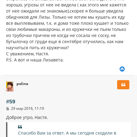
н
хорошо, угрозы от нее не видела ( как этого мне кажется
а
и
л
от нее ожидали не знакомые),скорее я больше увидела
е
у
обидчиков для Лизы. Только не хотим мы кушать их еду
все выплевываем, т.к. и дома тоже плохо кушает и только
свои любимые макароны, и из кружечки не пьем только
из трубочки причем не когда не сосала не соску, не
бутылочку от груди еще в сентябре отучились, как нам
научиться пить из кружечки?
С уважением, Настя.
P.S. А вот и наша Лизавета.
В
е
р
polina
н
у
т
ь
#59
с
С
29 мар 2016, 11:19
я
о
к
о
Доброе утро, Настя.
н
б
щ
а
е
ч
Спасибо Вам за ответ. А мы сегодня сходили в
н
а