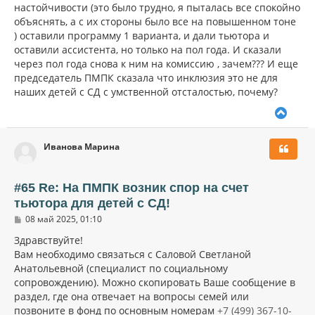
настойчивости (это было трудно, я пыталась все спокойно
объяснять, а с их стороны было все на повышенном тоне
) оставили программу 1 варианта, и дали тьютора и
оставили ассистента, но только на пол года. И сказали
через пол года снова к ним на комиссию , зачем??? И еще
председатель ПМПК сказала что инклюзия это не для
наших детей с СД с умственной отсталостью, почему?
В
е
р
Иванова Марина
н
у
т
ь
#65 Re: На ПМПК возник спор на счет
с
тьютора для детей с СД!
я
С
к
08 май 2025, 01:10
о
н
о
Здравствуйте!
а
б
Вам необходимо связаться с Саловой Светланой
ч
щ
а
Анатольевной (специалист по социальному
е
н
л
сопровождению). Можно скопировать Ваше сообщение в
и
у
раздел, где она отвечает на вопросы семей или
е
позвоните в фонд по основным номерам
+7 (499) 367-10-