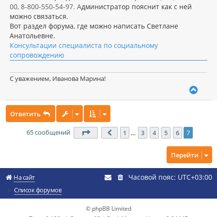
00, 8-800-550-54-97. А
дминистратор пояснит как с ней
можно связаться.
Вот раздел форума, где можно написать Светлане
Анатольевне.
Консультации специалиста по социальному
сопровождению
С уважением, Иванова Марина!
В
е
р
Ответить
н
у
т
65 сообщений
Страница
7
из
7
1
…
3
4
5
6
7
Пред.
ь
с
Перейти
я
к
н
Часовой пояс:
UTC+03:00
На сайт
а
ч
Список форумов
а
л
© phpBB Limited
у