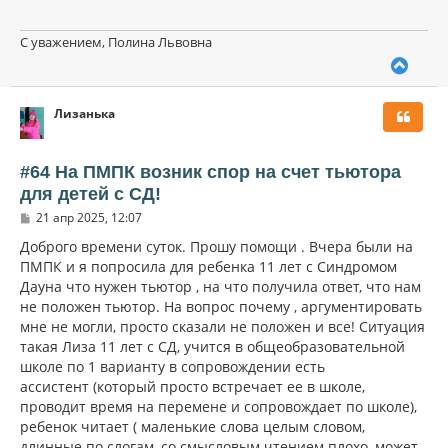
С уважением, Полина Львовна
В
е
р
Лизанька
н
у
т
ь
#64 На ПМПК возник спор на счет тьютора
с
для детей с СД!
я
С
к
21 апр 2025, 12:07
о
н
о
Доброго времени суток. Прошу помощи . Вчера были на
а
б
ПМПК и я попросила для ребенка 11 лет с Синдромом
ч
щ
а
Дауна что нужен тьютор , на что получила ответ, что нам
е
н
л
не положен тьютор. На вопрос почему , аргументировать
и
у
мне не могли, просто сказали не положен и все! Ситуация
е
такая Лиза 11 лет с СД, учится в общеобразовательной
школе по 1 варианту в сопровождении есть
ассистент (который просто встречает ее в школе,
проводит время на перемене и сопровождает по школе),
ребенок читает ( маленькие слова целым словом,
длинные по слогам, со смысловым чтением плохо, может