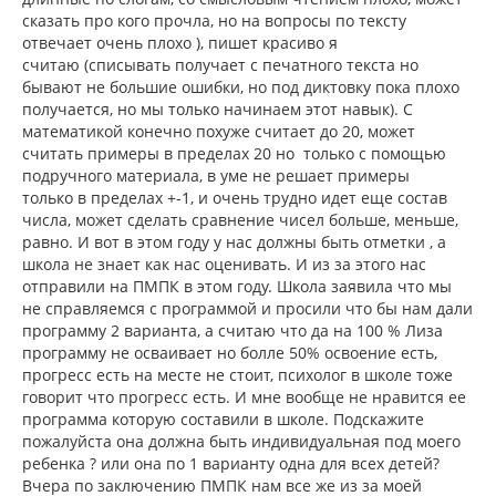
сказать про кого прочла, но на вопросы по тексту
отвечает очень плохо ), пишет красиво я
считаю (списывать получает с печатного текста но
бывают не большие ошибки, но под диктовку пока плохо
получается, но мы только начинаем этот навык). С
математикой конечно похуже считает до 20, может
считать примеры в пределах 20 но только с помощью
подручного материала, в уме не решает примеры
только в пределах +-1, и очень трудно идет еще состав
числа, может сделать сравнение чисел больше, меньше,
равно. И вот в этом году у нас должны быть отметки , а
школа не знает как нас оценивать. И из за этого нас
отправили на ПМПК в этом году. Школа заявила что мы
не справляемся с программой и просили что бы нам дали
программу 2 варианта, а считаю что да на 100 % Лиза
программу не осваивает но болле 50% освоение есть,
прогресс есть на месте не стоит, психолог в школе тоже
говорит что прогресс есть. И мне вообще не нравится ее
программа которую составили в школе. Подскажите
пожалуйста она должна быть индивидуальная под моего
ребенка ? или она по 1 варианту одна для всех детей?
Вчера по заключению ПМПК нам все же из за моей