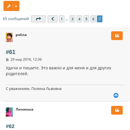
65 сообщений
Страница
7
из
7
1
…
3
4
5
6
7
Пред.
polina
#61
С
29 мар 2016, 12:36
о
о
Удачи и пишите. Это важно и для меня и для других
б
родителей.
щ
е
н
и
С уважением, Полина Львовна
е
В
е
р
Лизанька
н
у
т
ь
#62
с