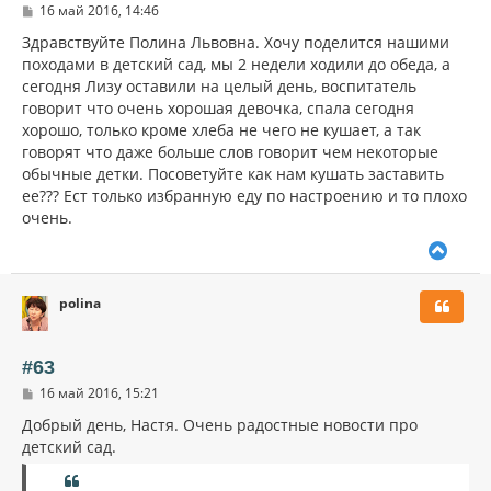
С
16 май 2016, 14:46
я
о
к
о
Здравствуйте Полина Львовна. Хочу поделится нашими
н
б
походами в детский сад, мы 2 недели ходили до обеда, а
щ
а
сегодня Лизу оставили на целый день, воспитатель
е
ч
н
говорит что очень хорошая девочка, спала сегодня
а
и
л
хорошо, только кроме хлеба не чего не кушает, а так
е
у
говорят что даже больше слов говорит чем некоторые
обычные детки. Посоветуйте как нам кушать заставить
ее??? Ест только избранную еду по настроению и то плохо
очень.
В
е
р
polina
н
у
т
ь
#63
с
С
16 май 2016, 15:21
я
о
к
о
Добрый день, Настя. Очень радостные новости про
н
б
детский сад.
щ
а
е
ч
н
а