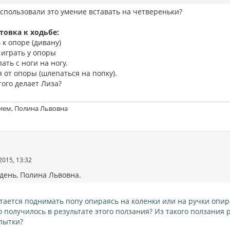
использовали это умение вставать на четвереньки?
товка к ходьбе:
 к опоре (дивану)
 играть у опоры
ать с ноги на ногу.
 от опоры (шлепаться на попку).
того делает Лиза?
ием, Полина Львовна
2015, 13:32
день, Полина Львовна.
тается поднимать попу опираясь на коленки или на ручки опира
о получилось в результате этого ползания? Из такого ползания 
пытки?