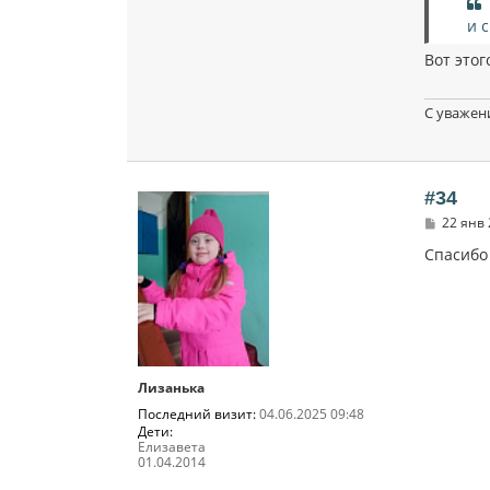
и 
Вот этог
С уважен
#34
С
22 янв 
о
о
Спасибо
б
щ
е
н
и
е
Лизанька
Последний визит:
04.06.2025 09:48
Дети:
Елизавета
01.04.2014