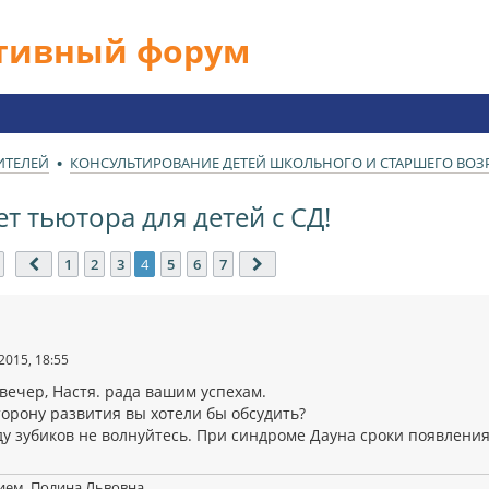
ативный форум
ИТЕЛЕЙ
КОНСУЛЬТИРОВАНИЕ ДЕТЕЙ ШКОЛЬНОГО И СТАРШЕГО ВОЗРА
т тьютора для детей с СД!
траница
4
из
7
1
2
3
4
5
6
7
Пред.
След.
2015, 18:55
вечер, Настя. рада вашим успехам.
торону развития вы хотели бы обсудить?
ду зубиков не волнуйтесь. При синдроме Дауна сроки появлени
ием, Полина Львовна