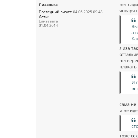
нет сади
Лизанька
января 
Последний визит:
04.06.2025 09:48
Дети:
Елизавета
01.04.2014
Вы
а 
Ка
Лиза так
отталкив
четвере
плакать.
И 
вс
сама не 
и не иде
ст
тоже сек