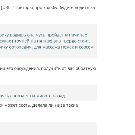
т
ь
 [URL="Повторю про ходьбу: будете водить за
с
я
к
н
а
врику водишь она чуть пройдет и начинает
ч
жках ( точней на пятках) она твердо стоит,
а
л
рику ортопедич. для массажа ножек и совсем
у
ейшего обсуждения, получить от вас обратную
ясь сползает на животе назад,
ок может сесть. Делала ли Лиза такие