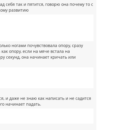
а
ад себя так и пятится, говорю она почему то с
л
скому развитию
у
только ногами почувствовала опору, сразу
 как опору, если на мяче встала на
ру секунд, она начинает кричать или
ся, и даже не знаю как написать и не садится
ого начинает падать.