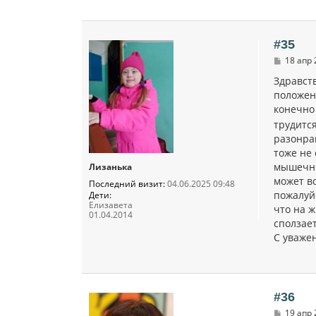
#35
С
18 апр 
о
о
Здравств
б
положен
щ
конечно 
е
н
трудится
и
разонрав
е
тоже не 
мышечног
Лизанька
может во
Последний визит:
04.06.2025 09:48
пожалуй
Дети:
Елизавета
что на ж
01.04.2014
сползает
С уважен
#36
С
19 апр 