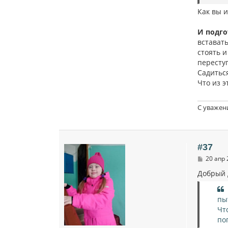
Как вы 
И подго
вставать
стоять и
переступ
Садиться
Что из э
С уважен
#37
С
20 апр 
о
о
Добрый 
б
щ
е
пы
н
и
Чт
е
по