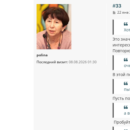
#33
С
22 янв 
о
о
б
щ
Хо
е
н
Это знач
и
е
интерес
Повторю 
polina
Последний визит:
08.08.2026 01:30
оч
В этой п
пы
Пусть по
а 
Пробуйт