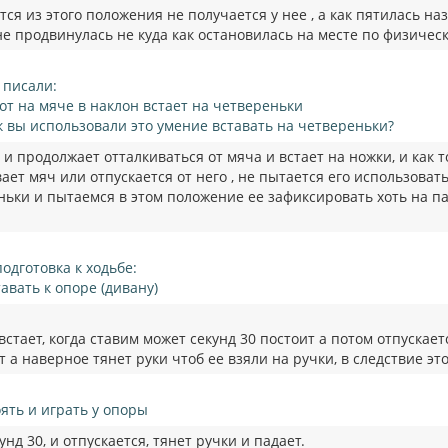
тся из этого положения не получается у нее , а как пятилась наз
не продвинулась не куда как остановилась на месте по физиче
 писали:
вот на мяче в наклон встает на четвереньки
к вы использовали это умение вставать на четвереньки?
 и продолжает отталкиваться от мяча и встает на ножки, и как 
ает мяч или отпускается от него , не пытается его использовать
ньки и пытаемся в этом положение ее зафиксировать хоть на па
подготовка к ходьбе:
тавать к опоре (дивану)
встает, когда ставим может секунд 30 постоит а потом отпускает
т а наверное тянет руки чтоб ее взяли на ручки, в следствие эт
оять и играть у опоры
унд 30, и отпускается, тянет ручки и падает.