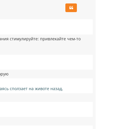
н
у
т
ь
с
я
к
н
лзания стимулируйте: привлекайте чем-то
а
ч
а
л
у
торую
ясь сползает на животе назад,