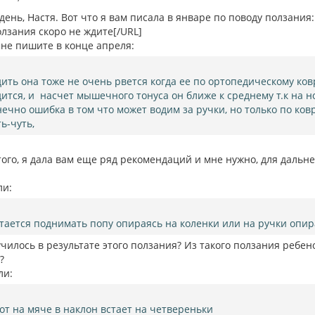
ень, Настя. Вот что я вам писала в январе по поводу ползания:
олзания скоро не ждите[/URL]
мне пишите в конце апреля:
дить она тоже не очень рвется когда ее по ортопедическому ко
дится, и насчет мышечного тонуса он ближе к среднему т.к на но
нечно ошибка в том что может водим за ручки, но только по ков
ть-чуть,
того, я дала вам еще ряд рекомендаций и мне нужно, для дальн
ли:
тается поднимать попу опираясь на коленки или на ручки опира
чилось в результате этого ползания? Из такого ползания ребен
?
ли:
вот на мяче в наклон встает на четвереньки