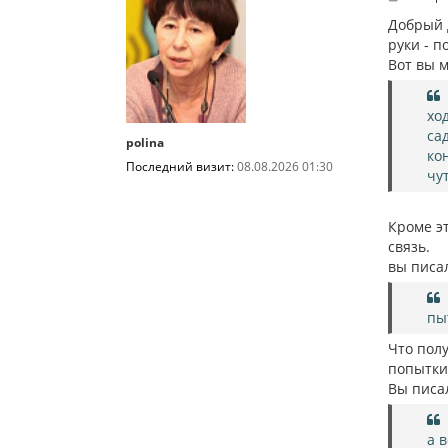
о
о
Добрый д
б
руки - п
щ
Вот вы 
е
н
и
е
хо
са
polina
ко
Последний визит:
08.08.2026 01:30
чу
Кроме э
связь.
вы писа
пы
Что полу
попытки
Вы писа
а 