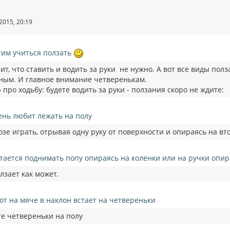
2015, 20:19
тим учиться ползать
ит, что ставить и водить за руки не нужно. А вот все виды по
ным. И главное внимание четверенькам.
про ходьбу: будете водить за руки - ползания скоро не ждите:
ень любит лежать на полу
озе играть, отрывая одну руку от поверхности и опираясь на в
тается поднимать попу опираясь на коленки или на ручки опира
лзает как может.
вот на мяче в наклон встает на четвереньки
е четвереньки на полу