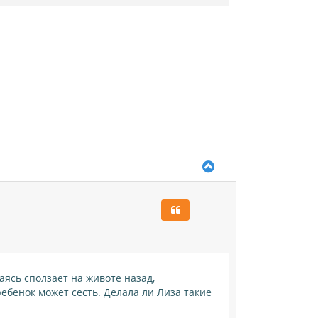
В
е
р
н
у
т
ь
с
я
к
ясь сползает на животе назад,
н
ребенок может сесть. Делала ли Лиза такие
а
ч