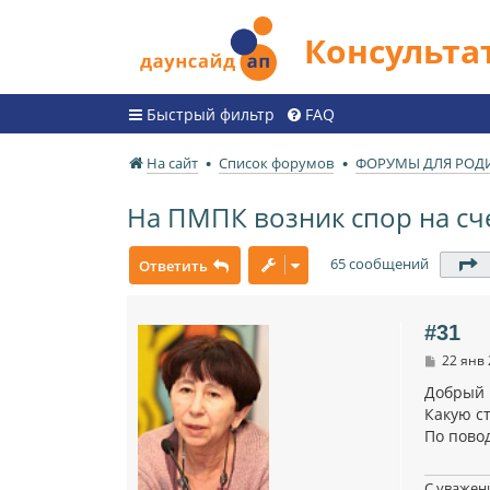
Консульт
Быстрый фильтр
FAQ
На сайт
Список форумов
ФОРУМЫ ДЛЯ РОД
На ПМПК возник спор на сче
65 сообщений
С
Ответить
#31
С
22 янв 
о
о
Добрый 
б
Какую с
щ
По пово
е
н
и
е
С уважен