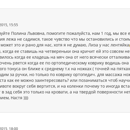
2015, 15:55
уйте Полина Львовна, помогите пожалуйста, нам 1 год, мы все 
ия лежа не садимся, такое чувство что мы остановились и стои
может это и рано для нас, хотя я не думаю, Лиза у нас лентяйка
, когда ее ставишь на четвереньки она кричит ей это совсем н
илось когда ее кладешь на мяч она от него всячески отталкивае
очень рвется когда ее по ортопедическому коврику водишь она
о тонуса он ближе к среднему т.к на ножках ( точней на пятках
дим за ручки, но только по коврику ортопедич. для массажа но
ста как ее можно заинтересовать? или позаниматься чтоб науч
ивоте вокруг себя вертится, и на коленки почему то иногда вст
 в зад себя это только на кровати, а на твердой поверхности нет
ием, Настя ))))
2015, 18:00