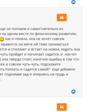
В
е
р
н
у
т
ь
еще не ползаем и самостоятельно из
с
м на одном месте по физическому развитию,
я
как я поняла, она не хочет совсем
к
е нравится, на мяче ей тоже заниматься
н
а
тся и сползает и встает на ножки, ходить она
ч
 чуть пройдет и начинает садится, и насчет
а
) она твердо стоит, конечно ошибка в том что
л
жек и совсем чуть-чуть, подскажите
у
ить ползать и садится самой? еще добавлю
ает поднимая зад и опираясь на грудь и
.
В
е
р
н
у