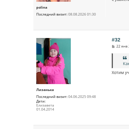
polina
Последний визит:
08.08.2026 01:30
#32
С
22 янв 
о
о
б
щ
Ка
е
н
Хотим у
и
е
Лизанька
Последний визит:
04.06.2025 09:48
Дети:
Елизавета
01.04.2014