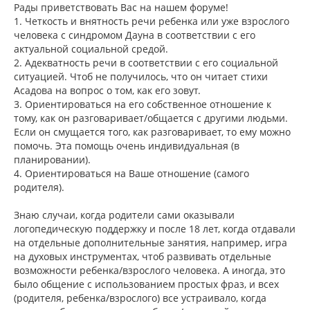
б
Рады приветствовать Вас на нашем форуме!
щ
а
1. Четкость и внятность речи ребенка или уже взрослого
е
ч
н
человека с синдромом Дауна в соответствии с его
а
и
л
актуальной социальной средой.
е
у
2. Адекватность речи в соответствии с его социальной
ситуацией. Чтоб не получилось, что он читает стихи
Асадова на вопрос о том, как его зовут.
3. Ориентироваться на его собственное отношение к
тому, как он разговаривает/общается с другими людьми.
Если он смущается того, как разговаривает, то ему можно
помочь. Эта помощь очень индивидуальная (в
планировании).
4. Ориентироваться на Ваше отношение (самого
родителя).
Знаю случаи, когда родители сами оказывали
логопедическую поддержку и после 18 лет, когда отдавали
на отдельные дополнительные занятия, например, игра
на духовых инструментах, чтоб развивать отдельные
возможности ребенка/взрослого человека. А иногда, это
было общение с использованием простых фраз, и всех
(родителя, ребенка/взрослого) все устраивало, когда