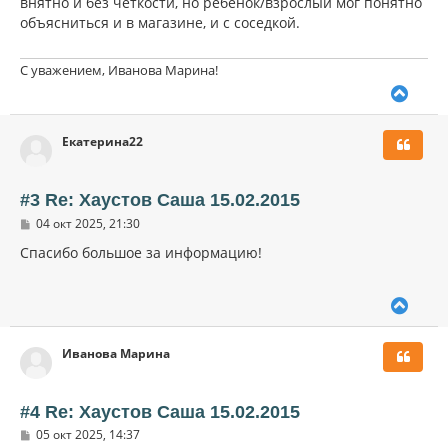
внятно и без четкости, но ребенок/взрослый мог понятно
объясниться и в магазине, и с соседкой.
С уважением, Иванова Марина!
В
е
р
Екатерина22
н
у
т
ь
#3 Re: Хаустов Саша 15.02.2015
с
С
04 окт 2025, 21:30
я
о
к
о
Спасибо большое за информацию!
н
б
щ
а
е
ч
В
н
а
и
е
л
е
р
у
Иванова Марина
н
у
т
ь
#4 Re: Хаустов Саша 15.02.2015
с
С
05 окт 2025, 14:37
я
о