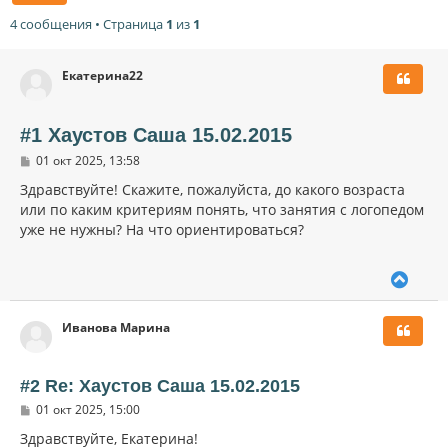
4 сообщения • Страница
1
из
1
Екатерина22
#1 Хаустов Саша 15.02.2015
С
01 окт 2025, 13:58
о
о
Здравствуйте! Скажите, пожалуйста, до какого возраста
б
или по каким критериям понять, что занятия с логопедом
щ
уже не нужны? На что ориентироваться?
е
н
и
е
В
е
р
Иванова Марина
н
у
т
ь
#2 Re: Хаустов Саша 15.02.2015
с
С
01 окт 2025, 15:00
я
о
к
о
Здравствуйте, Екатерина!
н