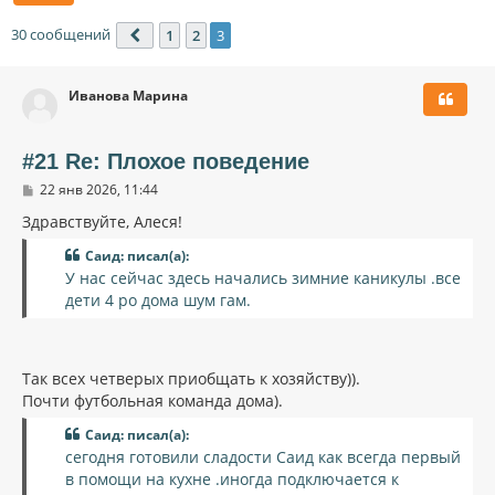
30 сообщений
1
2
3
Пред.
Иванова Марина
#21 Re: Плохое поведение
С
22 янв 2026, 11:44
о
о
Здравствуйте, Алеся!
б
щ
Саид: писал(а):
е
У нас сейчас здесь начались зимние каникулы .все
н
и
дети 4 ро дома шум гам.
е
Так всех четверых приобщать к хозяйству)).
Почти футбольная команда дома).
Саид: писал(а):
сегодня готовили сладости Саид как всегда первый
в помощи на кухне .иногда подключается к