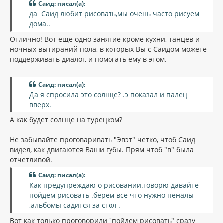
н
Саид: писал(а):
б
щ
а
да Саид любит рисовать,мы очень часто рисуем
е
ч
дома..
н
а
и
л
Отлично! Вот еще одно занятие кроме кухни, танцев и
е
у
ночных вытираний пола, в которых Вы с Саидом можете
поддерживать диалог, и помогать ему в этом.
Саид: писал(а):
Да я спросила это солнце? .э показал и палец
вверх.
А как будет солнце на турецком?
Не забывайте проговаривать "Эвэт" четко, чтоб Саид
видел, как двигаются Ваши губы. Прям чтоб "в" была
отчетливой.
Саид: писал(а):
Как предупреждаю о рисовании.говорю давайте
пойдем рисовать .берем все что нужно пеналы
,альбомы садится за стол .
Вот как только проговорили "пойдем рисовать" сразу