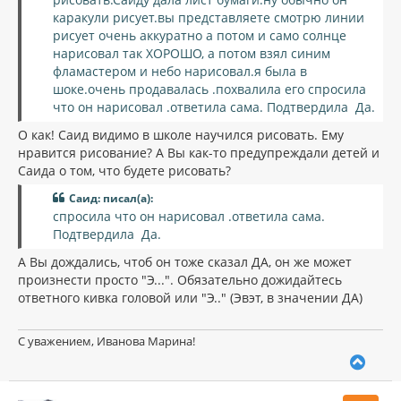
каракули рисует.вы представляете смотрю линии
рисует очень аккуратно а потом и само солнце
нарисовал так ХОРОШО, а потом взял синим
фламастером и небо нарисовал.я была в
шоке.очень продавалась .похвалила его спросила
что он нарисовал .ответила сама. Подтвердила Да.
О как! Саид видимо в школе научился рисовать. Ему
нравится рисование? А Вы как-то предупреждали детей и
Саида о том, что будете рисовать?
Саид: писал(а):
спросила что он нарисовал .ответила сама.
Подтвердила Да.
А Вы дождались, чтоб он тоже сказал ДА, он же может
произнести просто "Э...". Обязательно дожидайтесь
ответного кивка головой или "Э.." (Эвэт, в значении ДА)
С уважением, Иванова Марина!
В
е
р