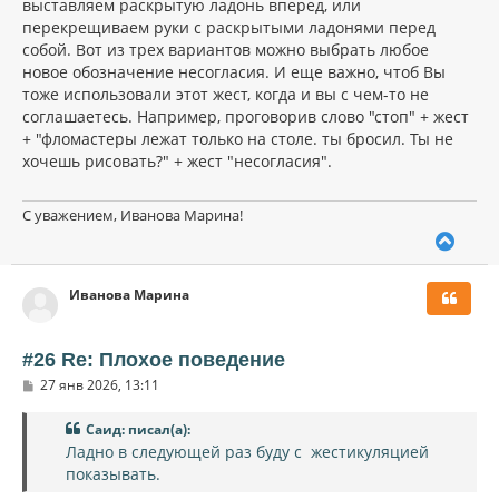
выставляем раскрытую ладонь вперед, или
перекрещиваем руки с раскрытыми ладонями перед
собой. Вот из трех вариантов можно выбрать любое
новое обозначение несогласия. И еще важно, чтоб Вы
тоже использовали этот жест, когда и вы с чем-то не
соглашаетесь. Например, проговорив слово "стоп" + жест
+ "фломастеры лежат только на столе. ты бросил. Ты не
хочешь рисовать?" + жест "несогласия".
С уважением, Иванова Марина!
В
е
р
Иванова Марина
н
у
т
ь
#26 Re: Плохое поведение
с
С
27 янв 2026, 13:11
я
о
к
о
н
Саид: писал(а):
б
щ
а
Ладно в следующей раз буду с жестикуляцией
е
ч
показывать.
н
а
и