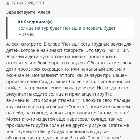
С
27 янв 2026, 13:01
я
о
к
о
Здравствуйте, Алеся!
н
б
щ
а
Саид: писал(а):
е
ч
солнце на тур будет Гюнэш.а рисовать будет
н
а
и
Чизмек.
л
е
у
Алеся, смотрите. В слове "Гюнэш" есть трудные звуки для
детей, которые начинают говорить. Это звуки "ю" и "ш".
Эти звуки дети чуть позже начинают произносить
относительно более простых звуков. Обычно, такие слова
дети произнося сокращенно, или начальный слог, или
окончание. Все зависит от того, какие звуки при Вашем
произнесении Саид слышит более четко. Постепенно он
выйдет на произнесение слова целиком. Но, тогда в его
рисунках находите солнце и прям акцентируйте
внимание: "Это солнце ("гюнэш")". Сложите свои пальцы
кругом и опять проговорите "гюнэш", покажите пальцем
на небо, на солнце, и опять проговорите: "и там солнце".
Может кто-то из детей еще нарисовал солнце, так же
прокомментируйте солнце на другом рисунке. Опять же
жест нужен, чтобы у Саида появились и другие
обозначения предметов и действий. Слово "Чизмек"