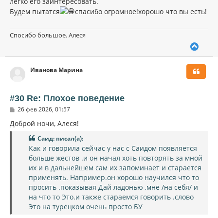
легко его заинтересовать.
Будем пытатся
спасибо огромное!хорошо что вы есть!
Спосибо большое. Алеся
В
е
р
Иванова Марина
н
у
т
ь
#30 Re: Плохое поведение
с
С
26 фев 2026, 01:57
я
о
к
о
Доброй ночи, Алеся!
н
б
щ
а
Саид: писал(а):
е
ч
Как и говорила сейчас у нас с Саидом появляется
н
а
и
больше жестов .и он начал хоть повторять за мной
л
е
их и в дальнейшем сам их запоминает и старается
у
применять. Например.он хорошо научился что то
просить .показывая Дай ладонью ,мне /на себя/ и
на что то Это.и также стараемся говорить .слово
Это на турецком очень просто БУ