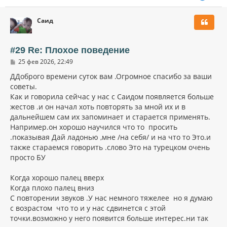
е
р
Саид
н
у
т
ь
#29 Re: Плохое поведение
с
С
25 фев 2026, 22:49
я
о
к
о
ДДоброго времени суток вам .Огромное спасибо за ваши
н
б
советы.
щ
а
Как и говорила сейчас у нас с Саидом появляется больше
е
ч
н
жестов .и он начал хоть повторять за мной их и в
а
и
л
дальнейшем сам их запоминает и старается применять.
е
у
Например.он хорошо научился что то просить
.показывая Дай ладонью ,мне /на себя/ и на что то Это.и
также стараемся говорить .слово Это на турецком очень
просто БУ
Когда хорошо палец вверх
Когда плохо палец вниз
С повторении звуков .У нас немного тяжелее но я думаю
с возрастом что то и у нас сдвинется с этой
точки.возможно у него появится больше интерес.ни так