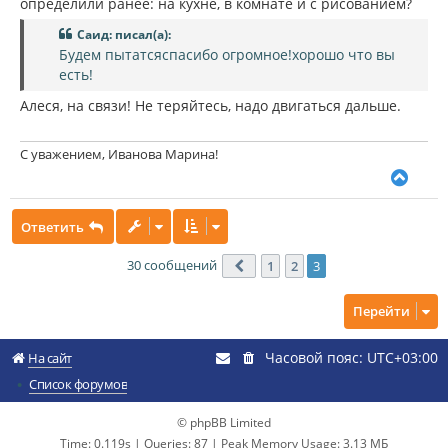
определили ранее: на кухне, в комнате и с рисованием?
Саид: писал(а):
Будем пытатсяспасибо огромное!хорошо что вы
есть!
Алеся, на связи! Не теряйтесь, надо двигаться дальше.
С уважением, Иванова Марина!
В
е
р
Ответить
н
у
т
30 сообщений
1
2
3
Пред.
ь
с
Перейти
я
к
н
Часовой пояс:
UTC+03:00
На сайт
а
ч
Список форумов
а
л
© phpBB Limited
у
Time: 0.119s
|
Queries: 87
| Peak Memory Usage: 3.13 МБ