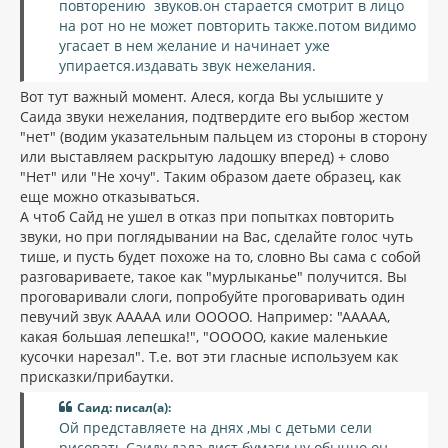
повторению звуков.он старается смотрит в лицо
на рот но не может повторить также.потом видимо
угасает в нем желание и начинает уже
упирается.издавать звук нежелания.
Вот тут важный момент. Алеся, когда Вы услышите у
Саида звуки нежелания, подтвердите его выбор жестом
"нет" (водим указательным пальцем из стороны в сторону
или выставляем раскрытую ладошку вперед) + слово
"Нет" или "Не хочу". Таким образом даете образец, как
еще можно отказываться.
А чтоб Сайд не ушел в отказ при попытках повторить
звуки, но при поглядывании на Вас, сделайте голос чуть
тише, и пусть будет похоже на то, словно Вы сама с собой
разговариваете, такое как "мурлыканье" получится. Вы
проговаривали слоги, попробуйте проговаривать один
певучий звук ААААА или ООООО. Например: "ААААА,
какая большая лепешка!", "ООООО, какие маленькие
кусочки нарезал". Т.е. вот эти гласные используем как
присказки/прибаутки.
Саид: писал(а):
Ой представляете на днях ,мы с детьми сели
рисовать.Саиду дала лист бумаги.ну обычно он