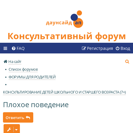
Консультативный форум
FAQ
Регистрация
Вход
П
На сайт
о
Список форумов
и
ФОРУМЫ ДЛЯ РОДИТЕЛЕЙ
с
к
КОНСУЛЬТИРОВАНИЕ ДЕТЕЙ ШКОЛЬНОГО И СТАРШЕГО ВОЗРАСТА (7+)
Плохое поведение
Ответить