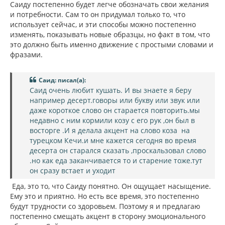
л
Саиду постепенно будет легче обозначать свои желания
е
у
и потребности. Сам то он придумал только то, что
использует сейчас, и эти способы можно постепенно
изменять, показывать новые образцы, но факт в том, что
это должно быть именно движение с простыми словами и
фразами.
Саид: писал(а):
Саид очень любит кушать. И вы знаете я беру
например десерт.говоры или букву или звук или
даже короткое слово он старается повторить.мы
недавно с ним кормили козу с его рук ,он был в
восторге .И я делала акцент на слово коза на
турецком Кечи.и мне кажется сегодня во время
десерта он старался сказать ,проскальзовал слово
.но как еда заканчивается то и старение тоже.тут
он сразу встает и уходит
Еда, это то, что Саиду понятно. Он ощущает насыщение.
Ему это и приятно. Но есть все время, это постепенно
будут трудности со здоровьем. Поэтому я и предлагаю
постепенно смещать акцент в сторону эмоционального