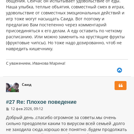
общения. Сейчас он испытывает удовольствие от еды.
Наша улыбка, теплые объятия, совместный смех в играх,
удовольствие от совместных эмоциональных действий и
игр тоже могут насыщать Саида. Вот поэтому и
предлагаю Вам постепенно через комментарий
присоединяться к его делам. А еду оставить по четкому
расписанию. Или можно заменить на хрустящие фрукты
(фруктовые чипсы). Но тоже надо дозированно, чтоб не
навредить кишечнику.
С уважением, Иванова Марина!
В
е
р
Саид
н
у
т
ь
#27 Re: Плохое поведение
с
С
12 фев 2026, 09:12
я
о
к
о
Добрый день ,спасибо огромное за советы.мы очень
н
б
сильно преодолели каким то вирусом всей семьей ,долго
щ
а
не заходила сюда.хорошо все понятно .будем продолжать
е
ч
н