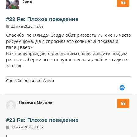
Саид
н
у
т
ь
#22 Re: Плохое поведение
с
С
23 янв 2026, 12:09
я
о
к
о
Спасибо поняли.да Саид любит рисовать,мы очень часто
н
б
рисуем дома..Да я спросила это солнце? .э показал и
щ
а
палец вверх.
е
ч
н
Как предупреждаю о рисовании.говорю давайте пойдем
а
и
л
рисовать .берем все что нужно пеналы ,альбомы садится
е
у
за стол .
Спосибо большое. Алеся
В
е
р
Иванова Марина
н
у
т
ь
#23 Re: Плохое поведение
с
С
23 янв 2026, 21:59
я
о
к
о