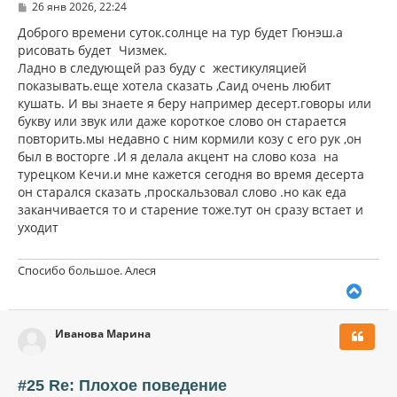
С
26 янв 2026, 22:24
я
о
к
о
Доброго времени суток.солнце на тур будет Гюнэш.а
н
б
рисовать будет Чизмек.
щ
а
Ладно в следующей раз буду с жестикуляцией
е
ч
н
показывать.еще хотела сказать ,Саид очень любит
а
и
л
кушать. И вы знаете я беру например десерт.говоры или
е
у
букву или звук или даже короткое слово он старается
повторить.мы недавно с ним кормили козу с его рук ,он
был в восторге .И я делала акцент на слово коза на
турецком Кечи.и мне кажется сегодня во время десерта
он старался сказать ,проскальзовал слово .но как еда
заканчивается то и старение тоже.тут он сразу встает и
уходит
Спосибо большое. Алеся
В
е
р
Иванова Марина
н
у
т
ь
#25 Re: Плохое поведение
с