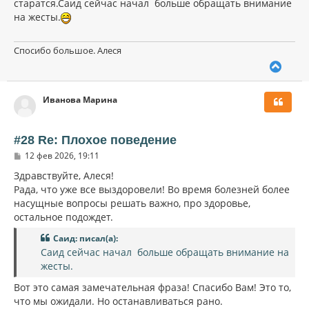
старатся.Саид сейчас начал больше обращать внимание
а
и
л
на жесты.
е
у
Спосибо большое. Алеся
В
е
р
Иванова Марина
н
у
т
ь
#28 Re: Плохое поведение
с
С
12 фев 2026, 19:11
я
о
к
о
Здравствуйте, Алеся!
н
б
Рада, что уже все выздоровели! Во время болезней более
щ
а
насущные вопросы решать важно, про здоровье,
е
ч
н
остальное подождет.
а
и
л
е
Саид: писал(а):
у
Саид сейчас начал больше обращать внимание на
жесты.
Вот это самая замечательная фраза! Спасибо Вам! Это то,
что мы ожидали. Но останавливаться рано.