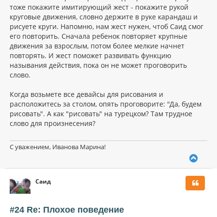
тоже покажите имитирующий жест - покажите рукой
круговые движения, словно держите в руке карандаш и
рисуете круги. Напомню, нам жест нужен, чтоб Саид смог
его повторить. Сначала ребенок повторяет крупные
движения за взрослым, потом более мелкие начнет
повторять. И жест поможет развивать функцию
называния действия, пока он не может проговорить
слово.
Когда возьмете все девайсы для рисования и
расположитесь за столом, опять проговорите: "Да, будем
рисовать". А как "рисовать" на турецком? Там трудное
слово для произнесения?
С уважением, Иванова Марина!
В
е
р
Саид
н
у
т
ь
#24 Re: Плохое поведение
с