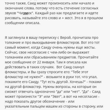
точно также, Саид может произносить или начало и
окончание слова, потому что есть стечение согласных
звуков "Чи
зм
ек". Каждый раз как предлагаете и идете
рисовать, называйте это слово и + жест. Это я в прошлом
сообщении описала.
Я заглянула в вашу переписку с Верой, прочитала про
толкание и про выкидывание фломастеров. Вот это тот
самый момент, когда Саиду очень нужны еще жесты.
Сейчас, свое несогласие с чем-либо он выражает
толканием или сбрасыванием предметов. Прочитайте
мое сообщение от 22 января. Там я описала как
действовать в таких случаях. Вот Саид скинул
фломастеры, и Вы сразу спросите его: "Тебе этот
фломастер не нужен?" - возьмите в руки тот, что упал,
покажите его Саиду. "Тут есть другой. Хочешь?" - покажи
на другой фломастер. Нужны вопросы, на которые он
сможет отвечать однозначно "да" или "нет". "Да" - Саид
может произнести "Э" или "Эвэт", а вот на несогласие -
надо показать другое обозначение - или
указательным пальцем машем из стороны в сторону, или