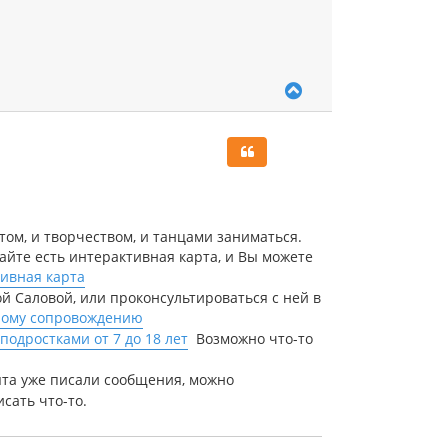
В
е
р
н
у
т
ь
с
я
ом, и творчеством, и танцами заниматься.
к
айте есть интерактивная карта, и Вы можете
н
а
ивная карта
ч
й Саловой, или проконсультироваться с ней в
а
ному сопровождению
л
подростками от 7 до 18 лет
Возможно что-то
у
ята уже писали сообщения, можно
исать что-то.