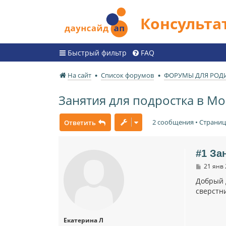
Консульт
Быстрый фильтр
FAQ
На сайт
Список форумов
ФОРУМЫ ДЛЯ РОД
Занятия для подростка в Мо
2 сообщения • Страни
Ответить
#1 За
С
21 янв 
о
о
Добрый 
б
сверстн
щ
е
н
и
Екатерина Л
е