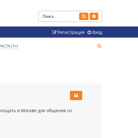
Поиск
Расширенный поиск
Регистрация
Вход
П
СТА (7+)
о
и
с
к
осещать в Москве для общения со