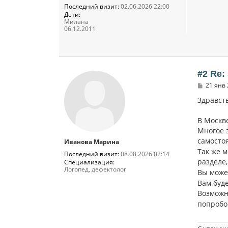
Последний визит:
02.06.2026 22:00
Дети:
Милана
06.12.2011
#2 Re:
С
21 янв 
о
о
Здравств
б
щ
В Москв
е
н
Многое з
и
самосто
Иванова Марина
е
Так же 
Последний визит:
08.08.2026 02:14
разделе
Специализация:
Логопед, дефектолог
Вы може
Вам буд
Возможн
попробо