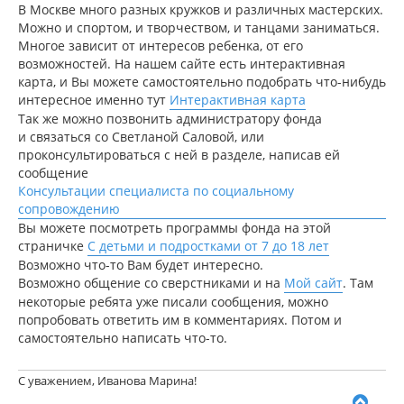
В Москве много разных кружков и различных мастерских.
е
ч
н
Можно и спортом, и творчеством, и танцами заниматься.
а
и
л
Многое зависит от интересов ребенка, от его
е
у
возможностей. На нашем сайте есть интерактивная
карта, и Вы можете самостоятельно подобрать что-нибудь
интересное именно тут
Интерактивная карта
Так же можно позвонить администратору фонда
и связаться со Светланой Саловой, или
проконсультироваться с ней в разделе, написав ей
сообщение
Консультации специалиста по социальному
сопровождению
Вы можете посмотреть программы фонда на этой
страничке
С детьми и подростками от 7 до 18 лет
Возможно что-то Вам будет интересно.
Возможно общение со сверстниками и на
Мой сайт
. Там
некоторые ребята уже писали сообщения, можно
попробовать ответить им в комментариях. Потом и
самостоятельно написать что-то.
С уважением, Иванова Марина!
В