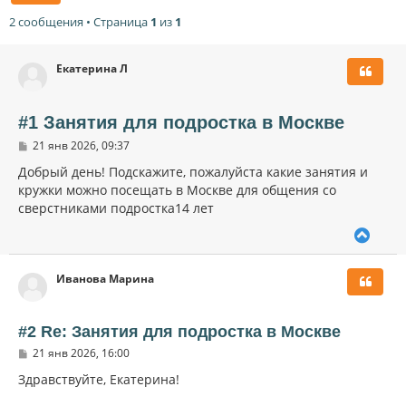
2 сообщения • Страница
1
из
1
Екатерина Л
#1 Занятия для подростка в Москве
С
21 янв 2026, 09:37
о
о
Добрый день! Подскажите, пожалуйста какие занятия и
б
кружки можно посещать в Москве для общения со
щ
сверстниками подростка14 лет
е
н
и
В
е
е
р
Иванова Марина
н
у
т
ь
#2 Re: Занятия для подростка в Москве
с
С
21 янв 2026, 16:00
я
о
к
о
Здравствуйте, Екатерина!
н
б
щ
а