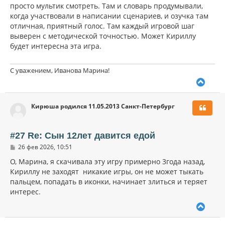
просто мультик смотреть. Там и словарь продумывали,
когда участвовали в написании сценариев, и озучка там
отличная, приятный голос. Там каждый игровой шаг
выверен с методической точностью. Может Кириллу
будет интересна эта игра.
С уважением, Иванова Марина!
В
е
р
Кирюша родился 11.05.2013 Санкт-Петербург
н
у
т
ь
#27 Re: Сын 12лет давится едой
с
С
26 фев 2026, 10:51
я
о
к
о
О, Марина, я скачивала эту игру примерно 3года назад,
н
б
Кириллу не заходят никакие игры, он не может тыкать
щ
а
пальцем, попадать в иконки, начинает злиться и теряет
е
ч
н
интерес.
а
и
л
е
В
у
е
р