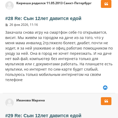
Кирюша родился 11.05.2013 Санкт-Петербург
н
у
т
ь
#28 Re: Сын 12лет давится едой
с
С
26 фев 2026, 11:16
я
о
к
о
Закачала снова игру на смартфон себе-то открывается,
н
б
висит. Мы живём за городом на даче из-за того, что у
щ
а
меня мама инвалид 2гр,тяжело болеет, диабет, почти не
е
ч
н
ходит, я за ней ухаживаю и офиц работаю помощником по
а
и
л
уходу за ней. Она в город не хочет переезжать. И на даче
е
у
нет вай-фай, компьютер без интернета только для
мультиков или с документами работать. На планшете есть
мультики, но интернет по сим-карте будет слабый,
пользуюсь только мобильным интернетом на своём
телефоне
В
е
р
Иванова Марина
н
у
т
ь
#29 Re: Сын 12лет давится едой