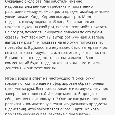
буквально около рта. Мы работали именно
над развитием внимания ребенка, и постепенно
расстояние между моим лицом и предметами\картинками
увеличивали. Когда Кирилл вытирает рот. Можно
подсесть к нему рядом, чтоб лица были напротив.
Показать рукой на свой рот, сказать: "Рот, мой". Показать
на его рот, похлопать аккуратно пальцем по его губам,
сказать: "Рот, твой рот. Ты вытер рот. Умница! А теперь
вытираем руки" - и показать на его руки, потрогать их,
потеребить. Я думаю, что ему важно было вытереть и рот
(это то, что он придумал сам, в контексте деятельности),
Вы можете его поддержать в этом, и именно Ваш
комментарий будет поддержкой, что Вы заметили его
действия, и они тоже важны.
Игра с водой в ответ на инструкцию "Помой руки"
говорит о том, что еще не сформирован образ (полный
цикл мытья рук). Вы проговариваете итоговую фразу про
завершение процесса? И и еще момент. В процессе
общения жесты используете? Они же как раз и помогают
развивать номинативную функцию (называть предметы
и действия), чтоб закреплялся образ. Картинка - это
про статический образ, действие с предметом -