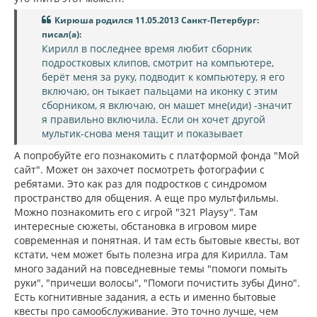
Кирюша родился 11.05.2013 Санкт-Петербург:
писал(а):
Кирилл в последнее время любит сборник
подростковых клипов, смотрит на компьютере,
берёт меня за руку, подводит к компьютеру, я его
включаю, он тыкает пальцами на иконку с этим
сборником, я включаю, он машет мне(иди) -значит
я правильно включила. Если он хочет другой
мультик-снова меня тащит и показывает
А попробуйте его познакомить с платформой фонда "Мой
сайт". Может он захочет посмотреть фотографии с
ребятами. Это как раз для подростков с синдромом
пространство для общения. А еще про мультфильмы.
Можно познакомить его с игрой "321 Playsy". Там
интересные сюжеты, обстановка в игровом мире
современная и понятная. И там есть бытовые квесты, вот
кстати, чем может быть полезна игра для Кирилла. Там
много заданий на повседневные темы "помоги помыть
руки", "причеши волосы", "Помоги почистить зубы Дино".
Есть когнитивные задания, а есть и именно бытовые
квесты про самообслуживание. Это точно лучше, чем