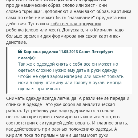
про динамический образ, слово или жест - они
словно "крышка", дополняют и называют образ. Картинка
сама по себе не может быть "называние" предмета или
действия. Тут важна
собственная продукция
ребенка
(слово или жест). Допускаю, что Кириллу надо
больше времени для формирования связи картинка-
действие.
Кирюша родился 11.05.2013 Санкт-Петербург:
писал(а):
Так же с одеждой снять с себя все он может но
одеться сложно.Нужно ему дать в руки одежду
чтобы не одел задом наперед или может толкать
ноки в одну штанину или голову в рукав. иногда
одевает правильно.
Снимать одежду всегда легче, да. А различение переда и
спинки в одежде - это уже хорошая аналитическая
работа. Тут ребенку уже надо удерживать в голове
несколько критериев, суммировать их мысленно, и в
соответствии с ситуацией действовать. И главное знать,
как действовать при разных положениях одежды. А
Кирилл пока по прямым мини шагам моет руки.