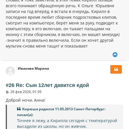
и
л
всего понимает обращённую речь. К Ольге Юрьевне
е
у
записи на год вперёд, я встала в очередь. Кирилл в
последнее время любит сборник подростковых клипов,
смотрит на компьютере, берёт меня за руку, подводит к
компьютеру, я его включаю, он тыкает пальцами на
иконку с этим сборником, я включаю, он машет мне(иди)
-значит я правильно включила. Если он хочет другой
мультик-снова меня тащит и показывает
В
е
р
Иванова Марина
н
у
т
ь
#26 Re: Сын 12лет давится едой
с
С
26 фев 2026, 01:39
я
о
к
о
Доброй ночи, Анна!
н
б
щ
а
Кирюша родился 11.05.2013 Санкт-Петербург:
е
ч
писал(а):
н
а
и
Точнее я лежу, а Кирилла сегодня с температурой
л
е
высадили из школы, но он живчик.
у