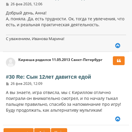
с
С
26 фев 2026, 12:06
я
о
к
о
Добрый день, Анна!
н
б
А, поняла. Да, есть трудности. Ок, тогда те увлечения, что
щ
а
есть, и реальная практическая деятельность.
е
ч
н
а
и
л
е
С уважением, Иванова Марина!
у
В
е
р
Кирюша родился 11.05.2013 Санкт-Петербург
н
у
т
ь
#30 Re: Сын 12лет давится едой
с
С
26 фев 2026, 12:09
я
о
к
о
А вы знаете, игра отвисла, мы с Кириллом отлично
н
б
поиграли-он внимательно смотрел, и по началу тыкал
щ
а
пальцем правильно, спасибо за напоминание про игру!
е
ч
н
Буду продолжать, как альтернативу мультикам!
а
и
л
е
В
у
е
р