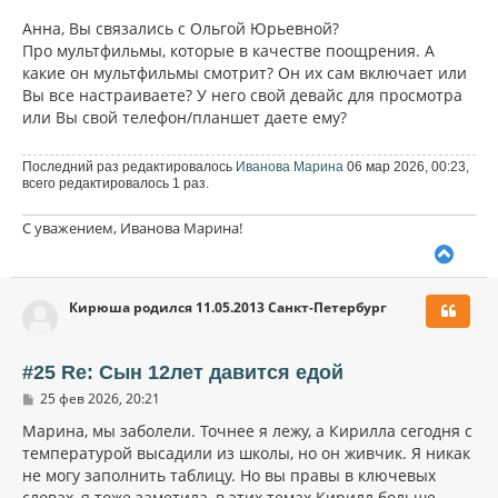
Анна, Вы связались с Ольгой Юрьевной?
Про мультфильмы, которые в качестве поощрения. А
какие он мультфильмы смотрит? Он их сам включает или
Вы все настраиваете? У него свой девайс для просмотра
или Вы свой телефон/планшет даете ему?
Последний раз редактировалось
Иванова Марина
06 мар 2026, 00:23,
всего редактировалось 1 раз.
С уважением, Иванова Марина!
В
е
р
Кирюша родился 11.05.2013 Санкт-Петербург
н
у
т
ь
#25 Re: Сын 12лет давится едой
с
С
25 фев 2026, 20:21
я
о
к
о
Марина, мы заболели. Точнее я лежу, а Кирилла сегодня с
н
б
температурой высадили из школы, но он живчик. Я никак
щ
а
не могу заполнить таблицу. Но вы правы в ключевых
е
ч
н
словах, я тоже заметила, в этих темах Кирилл больше
а