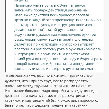
писал(а):
Например мытье рук мы с 3лет пытаемся
запомнить порядок действий,я разбила на
маленькие действия весь процесс,повесила
кртинки и каждый этап произношу.На картинки он
не смотрит, а звуковую инструкцию понимает и
делает частично(закатай рукава,включи
воду,намочи руки,возьми мыло,намыль руки,три
руки,смой,выключи воду,вытирай полотенцем-
делает все по инструкции но упорно вытирает
полотенцем рот поэтому рука в руке вытираю)если
инструкции не произносить а просто сказать
помой руки-он пойдет включит воду и будет играть
с водой плеваться и брызгаться и иногда может
взять в руки мыло и натереть руки но не смыть.
В описанном есть важные моменты. Про картинки:
думается, что Кириллу трудновато распределять
внимание между "руками" и "картинками на стене".
Расстояние большое. Надо попробовать в другом виде
деятельности начать совместное рассматривание
картинок, и картинки чтоб были около лица взрослого.
Бывало так, что я держала предметы и картинки