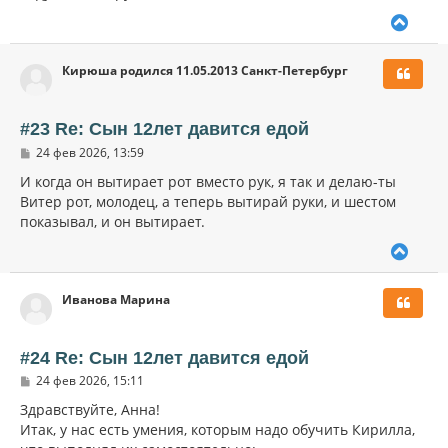
у
В
е
р
Кирюша родился 11.05.2013 Санкт-Петербург
н
у
т
ь
#23 Re: Сын 12лет давится едой
с
С
24 фев 2026, 13:59
я
о
к
о
И когда он вытирает рот вместо рук, я так и делаю-ты
н
б
Витер рот, молодец, а теперь вытирай руки, и шестом
щ
а
показывал, и он вытирает.
е
ч
н
а
и
В
л
е
е
у
р
Иванова Марина
н
у
т
ь
#24 Re: Сын 12лет давится едой
с
С
24 фев 2026, 15:11
я
о
к
о
Здравствуйте, Анна!
н
б
Итак, у нас есть умения, которым надо обучить Кирилла,
щ
а