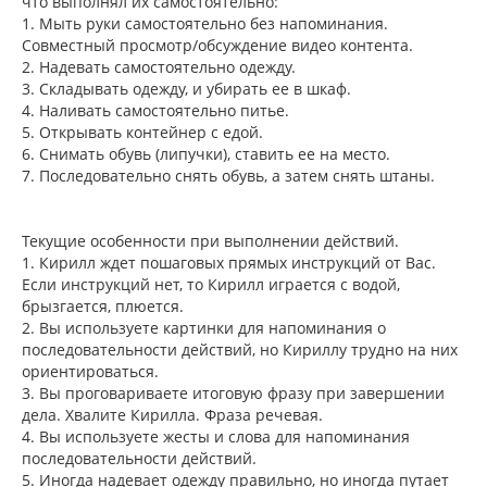
что выполнял их самостоятельно:
е
ч
н
1. Мыть руки самостоятельно без напоминания.
а
и
л
Совместный просмотр/обсуждение видео контента.
е
у
2. Надевать самостоятельно одежду.
3. Складывать одежду, и убирать ее в шкаф.
4. Наливать самостоятельно питье.
5. Открывать контейнер с едой.
6. Снимать обувь (липучки), ставить ее на место.
7. Последовательно снять обувь, а затем снять штаны.
Текущие особенности при выполнении действий.
1. Кирилл ждет пошаговых прямых инструкций от Вас.
Если инструкций нет, то Кирилл играется с водой,
брызгается, плюется.
2. Вы используете картинки для напоминания о
последовательности действий, но Кириллу трудно на них
ориентироваться.
3. Вы проговариваете итоговую фразу при завершении
дела. Хвалите Кирилла. Фраза речевая.
4. Вы используете жесты и слова для напоминания
последовательности действий.
5. Иногда надевает одежду правильно, но иногда путает