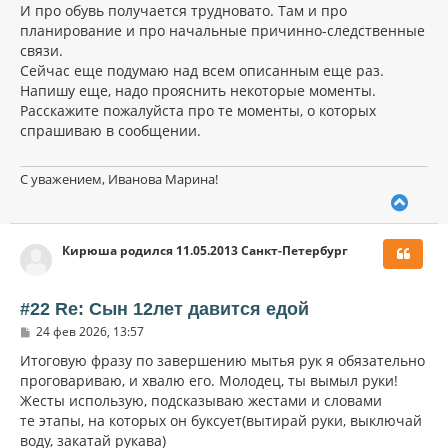
И про обувь получается трудновато. Там и про
планирование и про начальные причинно-следственные
связи.
Сейчас еще подумаю над всем описанным еще раз.
Напишу еще, надо прояснить некоторые моменты.
Расскажите пожалуйста про те моменты, о которых
спрашиваю в сообщении.
С уважением, Иванова Марина!
В
е
р
Кирюша родился 11.05.2013 Санкт-Петербург
н
у
т
ь
#22 Re: Сын 12лет давится едой
с
С
24 фев 2026, 13:57
я
о
к
о
Итоговую фразу по завершению мытья рук я обязательно
н
б
проговариваю, и хвалю его. Молодец, ты вымыл руки!
щ
а
Жесты использую, подсказываю жестами и словами
е
ч
н
те этапы, на которых он буксует(вытирай руки, выключай
а
и
л
воду, закатай рукава)
е