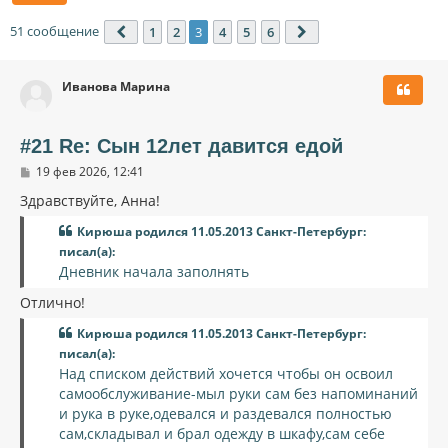
51 сообщение
1
2
3
4
5
6
Пред.
След.
Иванова Марина
#21 Re: Сын 12лет давится едой
С
19 фев 2026, 12:41
о
о
Здравствуйте, Анна!
б
щ
Кирюша родился 11.05.2013 Санкт-Петербург:
е
писал(а):
н
и
Дневник начала заполнять
е
Отлично!
Кирюша родился 11.05.2013 Санкт-Петербург:
писал(а):
Над списком действий хочется чтобы он освоил
самообслуживание-мыл руки сам без напоминаний
и рука в руке,одевался и раздевался полностью
сам,складывал и брал одежду в шкафу,сам себе