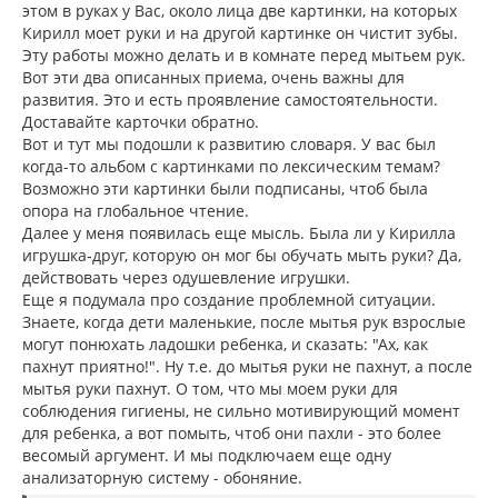
этом в руках у Вас, около лица две картинки, на которых
Кирилл моет руки и на другой картинке он чистит зубы.
Эту работы можно делать и в комнате перед мытьем рук.
Вот эти два описанных приема, очень важны для
развития. Это и есть проявление самостоятельности.
Доставайте карточки обратно.
Вот и тут мы подошли к развитию словаря. У вас был
когда-то альбом с картинками по лексическим темам?
Возможно эти картинки были подписаны, чтоб была
опора на глобальное чтение.
Далее у меня появилась еще мысль. Была ли у Кирилла
игрушка-друг, которую он мог бы обучать мыть руки? Да,
действовать через одушевление игрушки.
Еще я подумала про создание проблемной ситуации.
Знаете, когда дети маленькие, после мытья рук взрослые
могут понюхать ладошки ребенка, и сказать: "Ах, как
пахнут приятно!". Ну т.е. до мытья руки не пахнут, а после
мытья руки пахнут. О том, что мы моем руки для
соблюдения гигиены, не сильно мотивирующий момент
для ребенка, а вот помыть, чтоб они пахли - это более
весомый аргумент. И мы подключаем еще одну
анализаторную систему - обоняние.