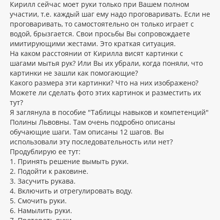
Кирилл сейчас моет руки только при Вашем полном
участии, т.е. каждый шаг ему надо проговаривать. Если не
проговаривать, то самостоятельно он только играет с
водой, брызгается. Свои просьбы Вы сопровождаете
имитирующими жестами. Это краткая ситуация.
На каком расстоянии от Кирилла висят картинки с
шагами мытья рук? Или Вы их убрали, когда поняли, что
картинки не зашли как помогающие?
Какого размера эти картинки? Что на них изображено?
Можете ли сделать фото этих картинок и разместить их
тут?
Я заглянула в пособие "Таблицы навыков и компетенций"
Полины Львовны. Там очень подробно описаны
обучающие шаги. Там описаны 12 шагов. Вы
использовали эту последовательность или нет?
Продублирую ее тут:
1. Принять решение вымыть руки.
2. Подойти к раковине.
3. Засучить рукава.
4. Включить и отрегулировать воду.
5. Смочить руки.
6. Намылить руки.