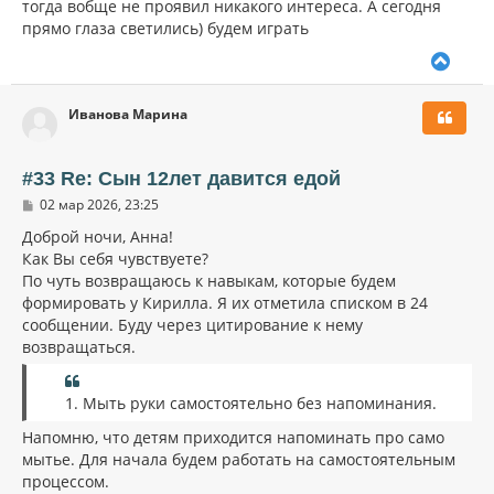
тогда вобще не проявил никакого интереса. А сегодня
е
ч
н
прямо глаза светились) будем играть
а
и
л
е
В
у
е
р
Иванова Марина
н
у
т
ь
#33 Re: Сын 12лет давится едой
с
С
02 мар 2026, 23:25
я
о
к
о
Доброй ночи, Анна!
н
б
Как Вы себя чувствуете?
щ
а
По чуть возвращаюсь к навыкам, которые будем
е
ч
н
формировать у Кирилла. Я их отметила списком в 24
а
и
л
сообщении. Буду через цитирование к нему
е
у
возвращаться.
1. Мыть руки самостоятельно без напоминания.
Напомню, что детям приходится напоминать про само
мытье. Для начала будем работать на самостоятельным
процессом.