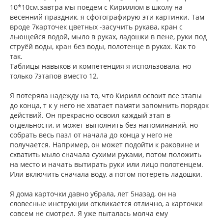
и
л
10*10см.завтра мы поедем с Кириллом в школу на
е
у
весенний праздник, я сфотографирую эти картинки. Там
вроде 7карточек цветных -засучить рукава, кран с
льющейся водой, мыло в руках, ладошки в пене, руки под
струёй воды, кран без воды, полотенце в руках. Как то
так.
Таблицы навыков и компетенция я использовала, но
только 7этапов вместо 12.
Я потеряла надежду на то, что Кирилл освоит все этапы
до конца, т к у него не хватает памяти запомнить порядок
действий. Он прекрасно освоил каждый этап в
отдельности, и может выполнить без напоминаний, но
собрать весь пазл от начала до конца у него не
получается. Например, он может подойти к раковине и
схватить мыло сначала сухими руками, потом положить
на место и начать вытирать руки или лицо полотенцем.
Или включить сначала воду, а потом потереть ладошки.
Я дома карточки давно убрала, лет 5назад, он на
словесные инструкции откликается отлично, а карточки
совсем не смотрел. Я уже пыталась молча ему