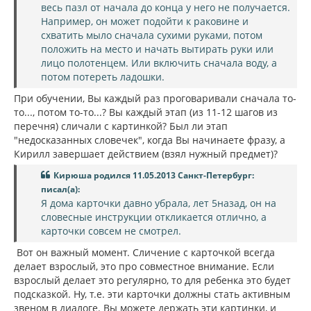
весь пазл от начала до конца у него не получается.
Например, он может подойти к раковине и
схватить мыло сначала сухими руками, потом
положить на место и начать вытирать руки или
лицо полотенцем. Или включить сначала воду, а
потом потереть ладошки.
При обучении, Вы каждый раз проговаривали сначала то-
то..., потом то-то...? Вы каждый этап (из 11-12 шагов из
перечня) сличали с картинкой? Был ли этап
"недосказанных словечек", когда Вы начинаете фразу, а
Кирилл завершает действием (взял нужный предмет)?
Кирюша родился 11.05.2013 Санкт-Петербург:
писал(а):
Я дома карточки давно убрала, лет 5назад, он на
словесные инструкции откликается отлично, а
карточки совсем не смотрел.
Вот он важный момент. Сличение с карточкой всегда
делает взрослый, это про совместное внимание. Если
взрослый делает это регулярно, то для ребенка это будет
подсказкой. Ну, т.е. эти карточки должны стать активным
звеном в диалоге. Вы можете держать эти картинки, и