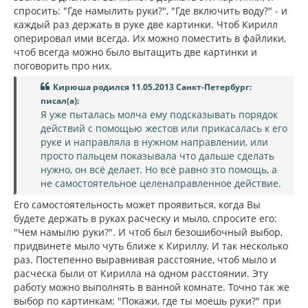
спросить: "Где намылить руки?", "Где включить воду?" - и
каждый раз держать в руке две картинки. Чтоб Кирилл
оперировал ими всегда. Их можно поместить в файлики,
чтоб всегда можно было вытащить две картинки и
поговорить про них.
Кирюша родился 11.05.2013 Санкт-Петербург:
писал(а):
Я уже пыталась молча ему подсказывать порядок
действий с помощью жестов или прикасалась к его
руке и направляла в нужном направлении, или
просто пальцем показывала что дальше сделать
нужно, он всё делает. Но всё равно это помощь, а
не самостоятельное целенаправленное действие.
Его самостоятельность может проявиться, когда Вы
будете держать в руках расческу и мыло, спросите его:
"Чем намылю руки?". И чтоб был безошибочный выбор,
придвинете мыло чуть ближе к Кириллу. И так несколько
раз. Постепенно выравнивая расстояние, чтоб мыло и
расческа были от Кирилла на одном расстоянии. Эту
работу можно выполнять в ванной комнате. Точно так же
выбор по картинкам: "Покажи, где ты моешь руки?" при