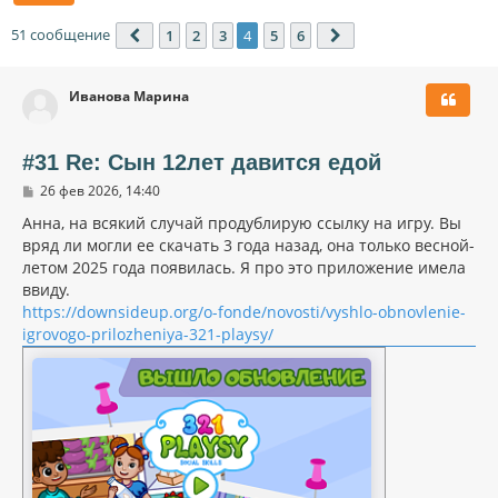
51 сообщение
1
2
3
4
5
6
Пред.
След.
Иванова Марина
#31 Re: Сын 12лет давится едой
С
26 фев 2026, 14:40
о
о
Анна, на всякий случай продублирую ссылку на игру. Вы
б
вряд ли могли ее скачать 3 года назад, она только весной-
щ
летом 2025 года появилась. Я про это приложение имела
е
н
ввиду.
и
https://downsideup.org/o-fonde/novosti/vyshlo-obnovlenie-
е
igrovogo-prilozheniya-321-playsy/