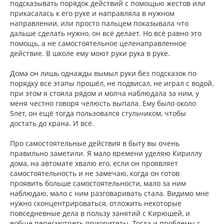
подсказывать порядок действий с помощью жестов или
прикасалась к его руке и направляла в нужном
направлении, или просто пальцем показывала что
дальше сделать нужно, он всё делает. Но всё равно это
помощь, а не самостоятельное целенаправленное
действие. В школе ему моют руки рука в руке.
Дома он лишь однажды вымыл руки без подсказок по
порядку все этапы прошёл, не подвисал, не играл с водой,
при этом я стояла рядом и молча наблюдала за ним, у
меня честно говоря челюсть выпала. Ему было около
5лет, он ещё тогда пользовался стульчиком, чтобы
достать до крана. И всё.
Про самостоятельные действия в быту вы очень
правильно заметили. Я мало времени уделяю Кириллу
дома, на автомате хвалю его, если он проявляет
самостоятельность и не замечаю, когда он готов
проявить больше самостоятельности, мало за ним
наблюдаю, мало с ним разговаривать стала. Видимо мне
нужно сконцентрироваться, отложить некоторые
повседневные дела в пользу занятий с Кирюшей, и
вобще пересмотреть приоритеты. Тогда и проблемы с