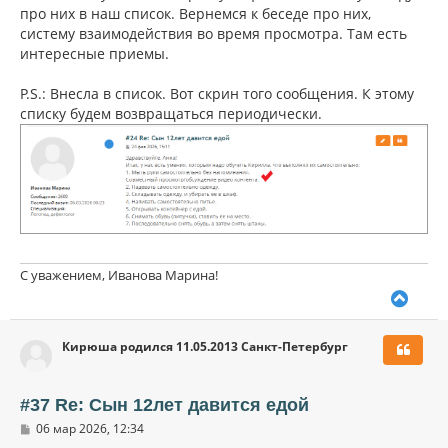
про них в наш список. Вернемся к беседе про них,
систему взаимодействия во время просмотра. Там есть
интересные приемы.
P.S.: Внесла в список. Вот скрин того сообщения. К этому
списку будем возвращаться периодически.
С уважением, Иванова Марина!
В
е
р
Кирюша родился 11.05.2013 Санкт-Петербург
н
у
т
ь
#37 Re: Сын 12лет давится едой
с
С
06 мар 2026, 12:34
я
о