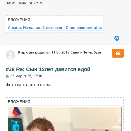
к
о
заполнила анкету
н
б
щ
а
е
ч
н
ВЛОЖЕНИЯ
а
и
л
е
Анкета. Начальный лексикон. С пояснением .doc
у
В
е
р
Кирюша родился 11.05.2013 Санкт-Петербург
н
у
т
ь
#38 Re: Сын 12лет давится едой
с
С
06 мар 2026, 12:36
я
о
к
о
Фото карточек в школе
н
б
щ
а
е
ч
н
ВЛОЖЕНИЯ
а
и
л
е
у