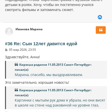
детьми в ролях. Хочу, чтобы он постепенно учился
смотреть фильмы и запоминать сюжет.
В
е
р
Иванова Марина
н
у
т
ь
#36 Re: Сын 12лет давится едой
с
С
05 мар 2026, 23:55
я
о
к
о
Здравствуйте, Анна!
н
б
щ
а
Кирюша родился 11.05.2013 Санкт-Петербург:
е
ч
писал(а):
н
а
и
Марина, спасибо, мы выздоравливаем.
л
е
у
Это замечательно, хорошая новость!
Кирюша родился 11.05.2013 Санкт-Петербург:
писал(а):
Картинки с мытьём рук дома я убрала, но они висят
в школе на стене над раковиной на уровне глаз,