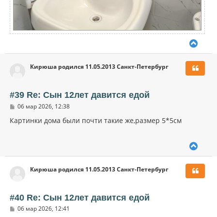
В
е
р
Кирюша родился 11.05.2013 Санкт-Петербург
н
у
т
ь
#39 Re: Сын 12лет давится едой
с
С
06 мар 2026, 12:38
я
о
к
о
Картинки дома были почти такие же,размер 5*5см
н
б
щ
а
е
ч
В
н
а
и
е
л
е
р
у
Кирюша родился 11.05.2013 Санкт-Петербург
н
у
т
ь
#40 Re: Сын 12лет давится едой
с
С
06 мар 2026, 12:41
я
о