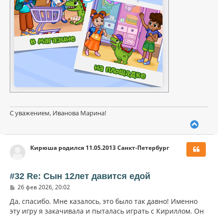
С уважением, Иванова Марина!
В
е
р
Кирюша родился 11.05.2013 Санкт-Петербург
н
у
т
ь
#32 Re: Сын 12лет давится едой
с
С
26 фев 2026, 20:02
я
о
к
о
Да, спасибо. Мне казалось, это было так давно! Именно
н
б
эту игру я закачивала и пыталась играть с Кириллом. Он
щ
а