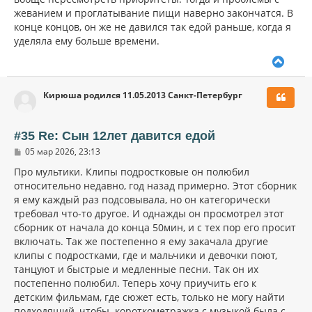
жеванием и проглатывание пищи наверно закончатся. В
конце концов, он же не давился так едой раньше, когда я
уделяла ему больше времени.
В
е
р
Кирюша родился 11.05.2013 Санкт-Петербург
н
у
т
ь
#35 Re: Сын 12лет давится едой
с
С
05 мар 2026, 23:13
я
о
к
о
Про мультики. Клипы подростковые он полюбил
н
б
относительно недавно, год назад примерно. Этот сборник
щ
а
я ему каждый раз подсовывала, но он категорически
е
ч
н
требовал что-то другое. И однажды он просмотрел этот
а
и
л
сборник от начала до конца 50мин, и с тех пор его просит
е
у
включать. Так же постепенно я ему закачала другие
клипы с подростками, где и мальчики и девочки поют,
танцуют и быстрые и медленные песни. Так он их
постепенно полюбил. Теперь хочу приучить его к
детским фильмам, где сюжет есть, только не могу найти
подходящий, чтобы короткометражка с музыкой была с