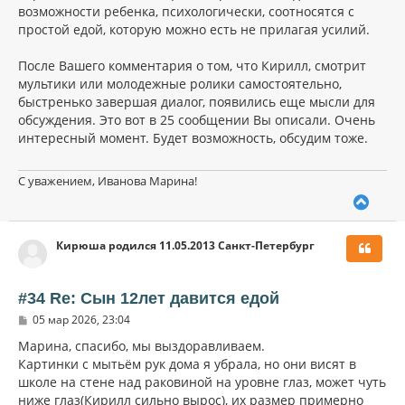
возможности ребенка, психологически, соотносятся с
простой едой, которую можно есть не прилагая усилий.
После Вашего комментария о том, что Кирилл, смотрит
мультики или молодежные ролики самостоятельно,
быстренько завершая диалог, появились еще мысли для
обсуждения. Это вот в 25 сообщении Вы описали. Очень
интересный момент. Будет возможность, обсудим тоже.
С уважением, Иванова Марина!
В
е
р
Кирюша родился 11.05.2013 Санкт-Петербург
н
у
т
ь
#34 Re: Сын 12лет давится едой
с
С
05 мар 2026, 23:04
я
о
к
о
Марина, спасибо, мы выздоравливаем.
н
б
Картинки с мытьём рук дома я убрала, но они висят в
щ
а
школе на стене над раковиной на уровне глаз, может чуть
е
ч
н
ниже глаз(Кирилл сильно вырос), их размер примерно
а