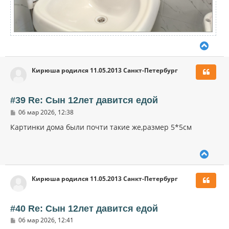
В
е
р
Кирюша родился 11.05.2013 Санкт-Петербург
н
у
т
ь
#39 Re: Сын 12лет давится едой
с
С
06 мар 2026, 12:38
я
о
к
о
Картинки дома были почти такие же,размер 5*5см
н
б
щ
а
е
ч
В
н
а
и
е
л
е
р
у
Кирюша родился 11.05.2013 Санкт-Петербург
н
у
т
ь
#40 Re: Сын 12лет давится едой
с
С
06 мар 2026, 12:41
я
о