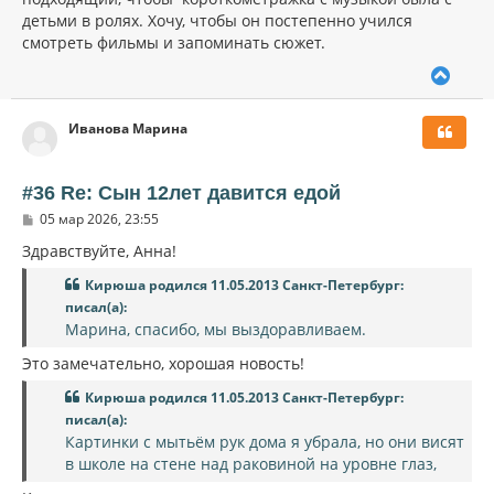
детьми в ролях. Хочу, чтобы он постепенно учился
смотреть фильмы и запоминать сюжет.
В
е
р
Иванова Марина
н
у
т
ь
#36 Re: Сын 12лет давится едой
с
С
05 мар 2026, 23:55
я
о
к
о
Здравствуйте, Анна!
н
б
щ
а
Кирюша родился 11.05.2013 Санкт-Петербург:
е
ч
писал(а):
н
а
и
Марина, спасибо, мы выздоравливаем.
л
е
у
Это замечательно, хорошая новость!
Кирюша родился 11.05.2013 Санкт-Петербург:
писал(а):
Картинки с мытьём рук дома я убрала, но они висят
в школе на стене над раковиной на уровне глаз,