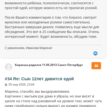
возможности ребенка, психологически, соотносятся с
простой едой, которую можно есть не прилагая усилий.
После Вашего комментария о том, что Кирилл, смотрит
мультики или молодежные ролики самостоятельно,
быстренько завершая диалог, появились еще мысли для
обсуждения. Это вот в 25 сообщении Вы описали. Очень
интересный момент. Будет возможность, обсудим тоже.
С уважением, Иванова Марина!
В
е
р
Кирюша родился 11.05.2013 Санкт-Петербург
н
у
т
ь
#34 Re: Сын 12лет давится едой
с
С
05 мар 2026, 23:04
я
о
к
о
Марина, спасибо, мы выздоравливаем.
н
б
Картинки с мытьём рук дома я убрала, но они висят в
щ
а
школе на стене над раковиной на уровне глаз, может чуть
е
ч
н
ниже глаз(Кирилл сильно вырос), их размер примерно
а