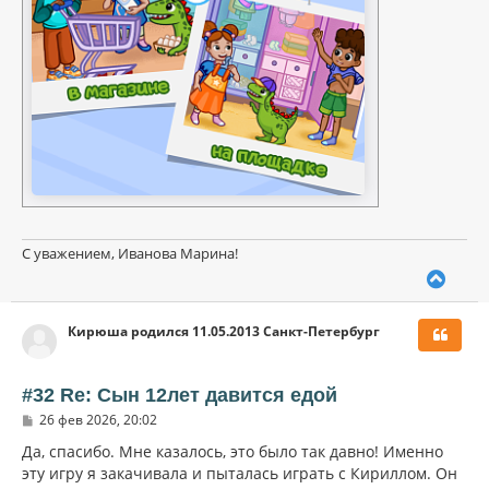
С уважением, Иванова Марина!
В
е
р
Кирюша родился 11.05.2013 Санкт-Петербург
н
у
т
ь
#32 Re: Сын 12лет давится едой
с
С
26 фев 2026, 20:02
я
о
к
о
Да, спасибо. Мне казалось, это было так давно! Именно
н
б
эту игру я закачивала и пыталась играть с Кириллом. Он
щ
а