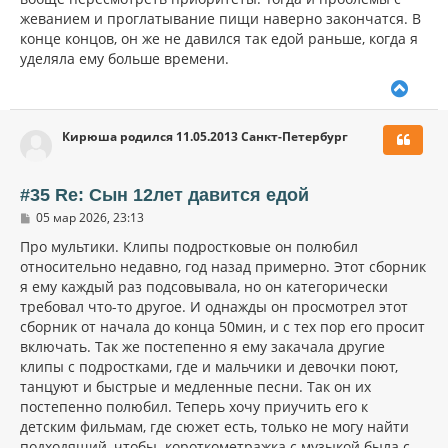
жеванием и проглатывание пищи наверно закончатся. В
конце концов, он же не давился так едой раньше, когда я
уделяла ему больше времени.
В
е
р
Кирюша родился 11.05.2013 Санкт-Петербург
н
у
т
ь
#35 Re: Сын 12лет давится едой
с
С
05 мар 2026, 23:13
я
о
к
о
Про мультики. Клипы подростковые он полюбил
н
б
относительно недавно, год назад примерно. Этот сборник
щ
а
я ему каждый раз подсовывала, но он категорически
е
ч
н
требовал что-то другое. И однажды он просмотрел этот
а
и
л
сборник от начала до конца 50мин, и с тех пор его просит
е
у
включать. Так же постепенно я ему закачала другие
клипы с подростками, где и мальчики и девочки поют,
танцуют и быстрые и медленные песни. Так он их
постепенно полюбил. Теперь хочу приучить его к
детским фильмам, где сюжет есть, только не могу найти
подходящий, чтобы короткометражка с музыкой была с