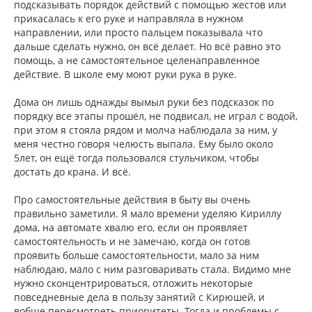
подсказывать порядок действий с помощью жестов или
прикасалась к его руке и направляла в нужном
направлении, или просто пальцем показывала что
дальше сделать нужно, он всё делает. Но всё равно это
помощь, а не самостоятельное целенаправленное
действие. В школе ему моют руки рука в руке.
Дома он лишь однажды вымыл руки без подсказок по
порядку все этапы прошёл, не подвисал, не играл с водой,
при этом я стояла рядом и молча наблюдала за ним, у
меня честно говоря челюсть выпала. Ему было около
5лет, он ещё тогда пользовался стульчиком, чтобы
достать до крана. И всё.
Про самостоятельные действия в быту вы очень
правильно заметили. Я мало времени уделяю Кириллу
дома, на автомате хвалю его, если он проявляет
самостоятельность и не замечаю, когда он готов
проявить больше самостоятельности, мало за ним
наблюдаю, мало с ним разговаривать стала. Видимо мне
нужно сконцентрироваться, отложить некоторые
повседневные дела в пользу занятий с Кирюшей, и
вобще пересмотреть приоритеты. Тогда и проблемы с