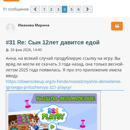
51 сообщение
1
2
3
4
5
6
Пред.
След.
Иванова Марина
#31 Re: Сын 12лет давится едой
С
26 фев 2026, 14:40
о
о
Анна, на всякий случай продублирую ссылку на игру. Вы
б
вряд ли могли ее скачать 3 года назад, она только весной-
щ
летом 2025 года появилась. Я про это приложение имела
е
н
ввиду.
и
https://downsideup.org/o-fonde/novosti/vyshlo-obnovlenie-
е
igrovogo-prilozheniya-321-playsy/