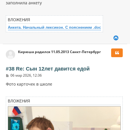
к
о
заполнила анкету
н
б
щ
а
е
ч
н
ВЛОЖЕНИЯ
а
и
л
е
Анкета. Начальный лексикон. С пояснением .doc
у
В
е
р
Кирюша родился 11.05.2013 Санкт-Петербург
н
у
т
ь
#38 Re: Сын 12лет давится едой
с
С
06 мар 2026, 12:36
я
о
к
о
Фото карточек в школе
н
б
щ
а
е
ч
н
ВЛОЖЕНИЯ
а
и
л
е
у