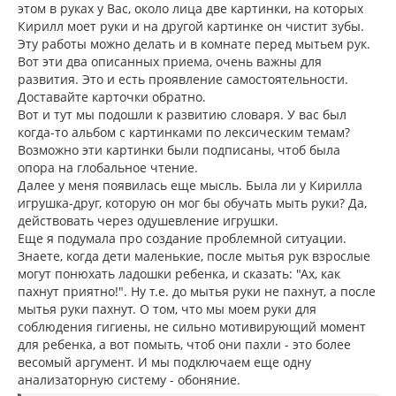
этом в руках у Вас, около лица две картинки, на которых
Кирилл моет руки и на другой картинке он чистит зубы.
Эту работы можно делать и в комнате перед мытьем рук.
Вот эти два описанных приема, очень важны для
развития. Это и есть проявление самостоятельности.
Доставайте карточки обратно.
Вот и тут мы подошли к развитию словаря. У вас был
когда-то альбом с картинками по лексическим темам?
Возможно эти картинки были подписаны, чтоб была
опора на глобальное чтение.
Далее у меня появилась еще мысль. Была ли у Кирилла
игрушка-друг, которую он мог бы обучать мыть руки? Да,
действовать через одушевление игрушки.
Еще я подумала про создание проблемной ситуации.
Знаете, когда дети маленькие, после мытья рук взрослые
могут понюхать ладошки ребенка, и сказать: "Ах, как
пахнут приятно!". Ну т.е. до мытья руки не пахнут, а после
мытья руки пахнут. О том, что мы моем руки для
соблюдения гигиены, не сильно мотивирующий момент
для ребенка, а вот помыть, чтоб они пахли - это более
весомый аргумент. И мы подключаем еще одну
анализаторную систему - обоняние.