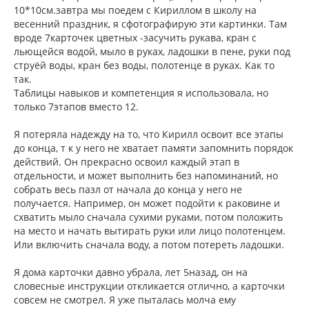
и
л
10*10см.завтра мы поедем с Кириллом в школу на
е
у
весенний праздник, я сфотографирую эти картинки. Там
вроде 7карточек цветных -засучить рукава, кран с
льющейся водой, мыло в руках, ладошки в пене, руки под
струёй воды, кран без воды, полотенце в руках. Как то
так.
Таблицы навыков и компетенция я использовала, но
только 7этапов вместо 12.
Я потеряла надежду на то, что Кирилл освоит все этапы
до конца, т к у него не хватает памяти запомнить порядок
действий. Он прекрасно освоил каждый этап в
отдельности, и может выполнить без напоминаний, но
собрать весь пазл от начала до конца у него не
получается. Например, он может подойти к раковине и
схватить мыло сначала сухими руками, потом положить
на место и начать вытирать руки или лицо полотенцем.
Или включить сначала воду, а потом потереть ладошки.
Я дома карточки давно убрала, лет 5назад, он на
словесные инструкции откликается отлично, а карточки
совсем не смотрел. Я уже пыталась молча ему