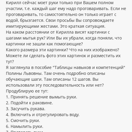
Кирилл сейчас моет руки только при Вашем полном
участии, т.е. каждый шаг ему надо проговаривать. Если не
проговаривать, то самостоятельно он только играет с
водой, брызгается. Свои просьбы Вы сопровождаете
имитирующими жестами. Это краткая ситуация.
На каком расстоянии от Кирилла висят картинки с
шагами мытья рук? Или Вы их убрали, когда поняли, что
картинки не зашли как помогающие?
Какого размера эти картинки? Что на них изображено?
Можете ли сделать фото этих картинок и разместить их
тут?
Я заглянула в пособие "Таблицы навыков и компетенций"
Полины Львовны. Там очень подробно описаны
обучающие шаги. Там описаны 12 шагов. Вы
использовали эту последовательность или нет?
Продублирую ее тут:
1. Принять решение вымыть руки.
2. Подойти к раковине.
3. Засучить рукава.
4. Включить и отрегулировать воду.
5. Смочить руки.
6. Намылить руки.