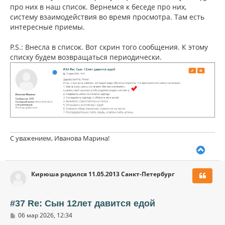
про них в наш список. Вернемся к беседе про них,
систему взаимодействия во время просмотра. Там есть
интересные приемы.
P.S.: Внесла в список. Вот скрин того сообщения. К этому
списку будем возвращаться периодически.
С уважением, Иванова Марина!
В
е
р
Кирюша родился 11.05.2013 Санкт-Петербург
н
у
т
ь
#37 Re: Сын 12лет давится едой
с
С
06 мар 2026, 12:34
я
о