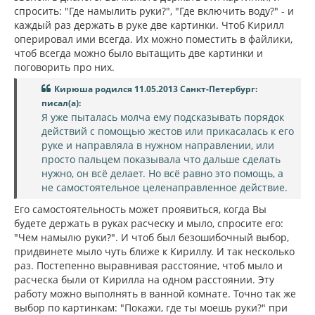
спросить: "Где намылить руки?", "Где включить воду?" - и
каждый раз держать в руке две картинки. Чтоб Кирилл
оперировал ими всегда. Их можно поместить в файлики,
чтоб всегда можно было вытащить две картинки и
поговорить про них.
Кирюша родился 11.05.2013 Санкт-Петербург:
писал(а):
Я уже пыталась молча ему подсказывать порядок
действий с помощью жестов или прикасалась к его
руке и направляла в нужном направлении, или
просто пальцем показывала что дальше сделать
нужно, он всё делает. Но всё равно это помощь, а
не самостоятельное целенаправленное действие.
Его самостоятельность может проявиться, когда Вы
будете держать в руках расческу и мыло, спросите его:
"Чем намылю руки?". И чтоб был безошибочный выбор,
придвинете мыло чуть ближе к Кириллу. И так несколько
раз. Постепенно выравнивая расстояние, чтоб мыло и
расческа были от Кирилла на одном расстоянии. Эту
работу можно выполнять в ванной комнате. Точно так же
выбор по картинкам: "Покажи, где ты моешь руки?" при