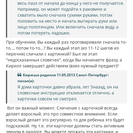
весь пазл от начала до конца у него не получается.
Например, он может подойти к раковине и
схватить мыло сначала сухими руками, потом
положить на место и начать вытирать руки или
лицо полотенцем. Или включить сначала воду, а
потом потереть ладошки.
При обучении, Вы каждый раз проговаривали сначала то-
то..., потом то-то...? Вы каждый этап (из 11-12 шагов из
перечня) сличали с картинкой? Был ли этап
"недосказанных словечек", когда Вы начинаете фразу, а
Кирилл завершает действием (взял нужный предмет)?
Кирюша родился 11.05.2013 Санкт-Петербург:
писал(а):
Я дома карточки давно убрала, лет 5назад, он на
словесные инструкции откликается отлично, а
карточки совсем не смотрел.
Вот он важный момент. Сличение с карточкой всегда
делает взрослый, это про совместное внимание. Если
взрослый делает это регулярно, то для ребенка это будет
подсказкой. Ну, т.е. эти карточки должны стать активным
звеном в диалоге. Вы можете держать эти картинки, и