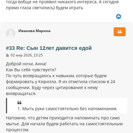
тогда вобще не проявил никакого интереса. А сегодня
е
ч
н
прямо глаза светились) будем играть
а
и
л
е
В
у
е
р
Иванова Марина
н
у
т
ь
#33 Re: Сын 12лет давится едой
с
С
02 мар 2026, 23:25
я
о
к
о
Доброй ночи, Анна!
н
б
Как Вы себя чувствуете?
щ
а
По чуть возвращаюсь к навыкам, которые будем
е
ч
н
формировать у Кирилла. Я их отметила списком в 24
а
и
л
сообщении. Буду через цитирование к нему
е
у
возвращаться.
1. Мыть руки самостоятельно без напоминания.
Напомню, что детям приходится напоминать про само
мытье. Для начала будем работать на самостоятельным
процессом.