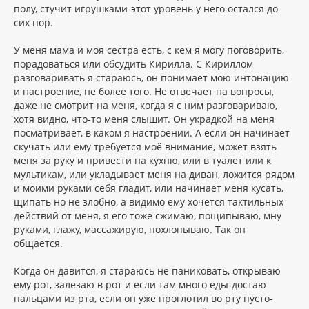
полу, стучит игрушками-этот уровень у него остался до
сих пор.
У меня мама и моя сестра есть, с кем я могу поговорить,
порадоваться или обсудить Кирилла. С Кириллом
разговаривать я стараюсь, он понимает мою интонацию
и настроение, не более того. Не отвечает на вопросы,
даже не смотрит на меня, когда я с ним разговариваю,
хотя видно, что-то меня слышит. Он украдкой на меня
посматривает, в каком я настроении. А если он начинает
скучать или ему требуется моё внимание, может взять
меня за руку и привести на кухню, или в туалет или к
мультикам, или укладывает меня на диван, ложится рядом
и моими руками себя гладит, или начинает меня кусать,
щипать но не злобно, а видимо ему хочется тактильных
действий от меня, я его тоже сжимаю, пощипываю, мну
руками, глажу, массажирую, похлопываю. Так он
общается.
Когда он давится, я стараюсь не паниковать, открываю
ему рот, залезаю в рот и если там много еды-достаю
пальцами из рта, если он уже проглотил во рту пусто-