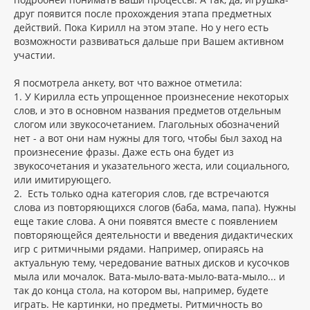
друг появится после прохождения этапа предметных
действий. Пока Кирилл на этом этапе. Но у него есть
возможности развиваться дальше при Вашем активном
участии.
Я посмотрела анкету, вот что важное отметила:
1. У Кирилла есть упрощенное произнесение некоторых
слов, и это в основном названия предметов отдельным
слогом или звукосочетанием. Глагольных обозначений
нет - а вот они нам нужны для того, чтобы был заход на
произнесение фразы. Даже есть она будет из
звукосочетания и указательного жеста, или социального,
или имитирующего.
2. Есть только одна категория слов, где встречаются
слова из повторяющихся слогов (баба, мама, папа). Нужны
еще такие слова. А они появятся вместе с появлением
повторяющейся деятельности и введения дидактических
игр с ритмичными рядами. Например, опираясь на
актуальную тему, чередование ватных дисков и кусочков
мыла или мочалок. Вата-мыло-вата-мыло-вата-мыло... и
так до конца стола, на котором вы, например, будете
играть. Не картинки, но предметы. Ритмичность во