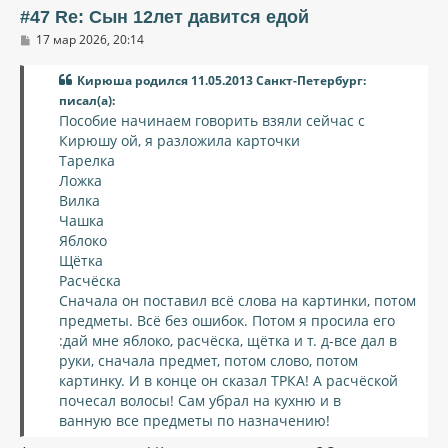
ь
#47 Re: Сын 12лет давится едой
с
С
17 мар 2026, 20:14
я
о
к
о
н
Кирюша родился 11.05.2013 Санкт-Петербург:
б
щ
а
писал(а):
е
ч
Пособие начинаем говорить взяли сейчас с
н
а
и
Кирюшу ой, я разложила карточки
л
е
Тарелка
у
Ложка
Вилка
Чашка
Яблоко
Щётка
Расчёска
Сначала он поставил всё слова на картинки, потом
предметы. Всё без ошибок. Потом я просила его
:дай мне яблоко, расчёска, щётка и т. д-все дал в
руки, сначала предмет, потом слово, потом
картинку. И в конце он сказал ТРКА! А расчёской
почесал волосы! Сам убрал на кухню и в
ванную все предметы по назначению!