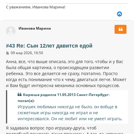
С уважением, Иванова Марина!
В
е
р
Иванова Марина
н
у
т
ь
#43 Re: Сын 12лет давится едой
с
С
09 мар 2026, 16:50
я
о
к
о
Анна, все, что выше описала, это для того, чтобы и у Вас
н
б
была общая картинка, о происходящем развитии
щ
а
ребенка. Это все делается не сразу, поэтапно. Просто
е
ч
н
когда есть понимание что к чему, двигаться легче. Может
а
и
л
и Вам будут интересна механика основных процессов.
е
у
Кирюша родился 11.05.2013 Санкт-Петербург:
писал(а):
Игрушек любимых никогда не было, он вобще в
сюжетные игры никогда не играл и не
интересовался. Он не любит или не умеет играть.
Я задавала вопрос про игрушку-друга, чтоб
подробней понимать ваши процессы. А так, да, игрушка-