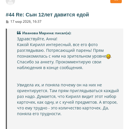
у
т
ь
#44 Re: Сын 12лет давится едой
с
С
17 мар 2026, 16:37
я
о
к
о
н
Иванова Марина: писал(а):
б
щ
а
Здравствуйте, Анна!
е
ч
Какой Кирилл интересный, все его фото
н
а
и
разглядываю. Потрясающий парень! Прям
л
е
познакомилась с ним на зрительном уровне
.
у
Спасибо за анкету. Прокомментирую свои
наблюдения в конце сообщения.
Увидела их, и поняла почему он на них не
ориентируется. Там прям приглядываться каждый
раз надо. Думается, что Кирилл видит этот набор
карточек, как одну, и с кучей предметов. А второе,
что ему трудно - это количество карточек. Да,
поняла его трудности.