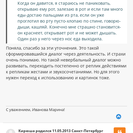
Когда он давится, я стараюсь не паниковать,
открываю ему рот, залезаю в рот и если там много
еды-достаю пальцами из рта, если он уже
проглотил во рту пусто-хлопаю по спине, говорю-
дыши, кашляй. Конечно мне страшно становится-
он краснеет, открывает рот и не может дышать.
Один раз у него через нос еда выходила.
Поняла, спасибо за эти уточнения. Это такой
сформировавшийся диалог через деятельность. И страхи
очень понимаю. Но такой невербальный диалог можно
развивать, переходить постепенно от реплик действиями
к репликам жестами и звукосочетаниями. Но для этого
нужен переход к использованию и картинок тоже.
С уважением, Иванова Марина!
В
е
р
Кирюша родился 11.05.2013 Санкт-Петербург
н