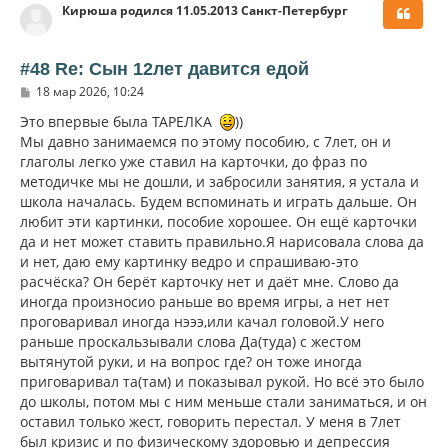
Кирюша родился 11.05.2013 Санкт-Петербург
н
у
т
ь
#48 Re: Сын 12лет давится едой
с
С
18 мар 2026, 10:24
я
о
к
о
Это впервые была ТАРЕЛКА
))
н
б
Мы давно занимаемся по этому пособию, с 7лет, он и
щ
а
глаголы легко уже ставил на карточки, до фраз по
е
ч
н
методичке мы не дошли, и забросили занятия, я устала и
а
и
л
школа началась. Будем вспоминать и играть дальше. Он
е
у
любит эти картинки, пособие хорошее. Он ещё карточки
да и нет может ставить правильно.Я нарисовала слова да
и нет, даю ему картинку ведро и спрашиваю-это
расчёска? Он берёт карточку нет и даёт мне. Слово да
иногда произносио раньше во время игры, а нет нет
проговаривал иногда нэээ,или качал головой.У него
раньше проскальзывали слова Да(туда) с жестом
вытянутой руки, и на вопрос где? он тоже иногда
приговаривал та(там) и показывал рукой. Но всё это было
до школы, потом мы с ним меньше стали заниматься, и он
оставил только жест, говорить перестал. У меня в 7лет
был кризис и по физическому здоровью и депрессия