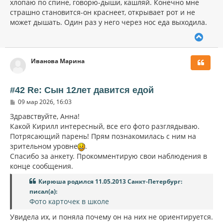
хлопаю по спине, говорю-дыши, кашляй. Конечно мне
страшно становится-он краснеет, открывает рот и не
может дышать. Один раз у него через нос еда выходила.
В
е
р
Иванова Марина
н
у
т
ь
#42 Re: Сын 12лет давится едой
с
С
09 мар 2026, 16:03
я
о
к
о
Здравствуйте, Анна!
н
б
Какой Кирилл интересный, все его фото разглядываю.
щ
а
Потрясающий парень! Прям познакомилась с ним на
е
ч
н
зрительном уровне
.
а
и
л
Спасибо за анкету. Прокомментирую свои наблюдения в
е
у
конце сообщения.
Кирюша родился 11.05.2013 Санкт-Петербург:
писал(а):
Фото карточек в школе
Увидела их, и поняла почему он на них не ориентируется.