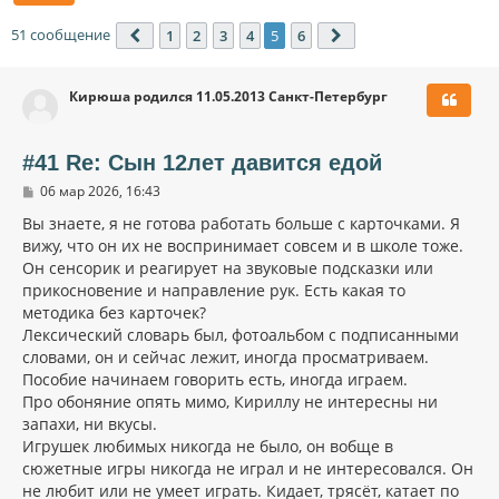
51 сообщение
1
2
3
4
5
6
Пред.
След.
Кирюша родился 11.05.2013 Санкт-Петербург
#41 Re: Сын 12лет давится едой
С
06 мар 2026, 16:43
о
о
Вы знаете, я не готова работать больше с карточками. Я
б
вижу, что он их не воспринимает совсем и в школе тоже.
щ
Он сенсорик и реагирует на звуковые подсказки или
е
н
прикосновение и направление рук. Есть какая то
и
методика без карточек?
е
Лексический словарь был, фотоальбом с подписанными
словами, он и сейчас лежит, иногда просматриваем.
Пособие начинаем говорить есть, иногда играем.
Про обоняние опять мимо, Кириллу не интересны ни
запахи, ни вкусы.
Игрушек любимых никогда не было, он вобще в
сюжетные игры никогда не играл и не интересовался. Он
не любит или не умеет играть. Кидает, трясёт, катает по