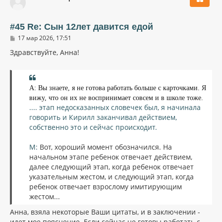
у
т
ь
#45 Re: Сын 12лет давится едой
с
С
17 мар 2026, 17:51
я
о
к
о
Здравствуйте, Анна!
н
б
щ
а
е
ч
н
а
и
А: Вы знаете, я не готова работать больше с карточками. Я
л
е
вижу, что он их не воспринимает совсем и в школе тоже.
у
.... этап недосказанных словечек был, я начинала
говорить и Кирилл заканчивал действием,
собственно это и сейчас происходит.
М:
Вот, хороший момент обозначился. На
начальном этапе ребенок отвечает действием,
далее следующий этап, когда ребенок отвечает
указательным жестом, и следующий этап, когда
ребенок отвечает взрослому имитирующим
жестом...
Анна, взяла некоторые Ваши цитаты, и в заключении -
идет мое пояснение. Если сейчас не готовы работать с