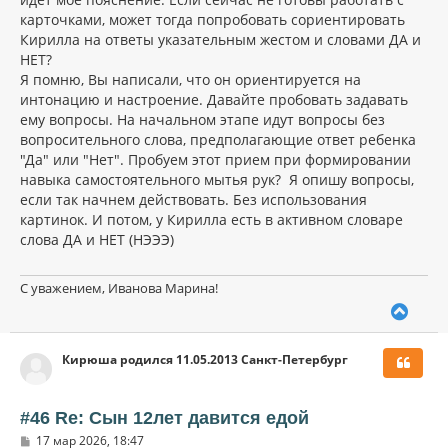
карточками, может тогда попробовать сориентировать
Кирилла на ответы указательным жестом и словами ДА и
НЕТ?
Я помню, Вы написали, что он ориентируется на
интонацию и настроение. Давайте пробовать задавать
ему вопросы. На начальном этапе идут вопросы без
вопросительного слова, предполагающие ответ ребенка
"Да" или "Нет". Пробуем этот прием при формировании
навыка самостоятельного мытья рук? Я опишу вопросы,
если так начнем действовать. Без использования
картинок. И потом, у Кирилла есть в активном словаре
слова ДА и НЕТ (НЭЭЭ)
С уважением, Иванова Марина!
В
е
р
Кирюша родился 11.05.2013 Санкт-Петербург
н
у
т
ь
#46 Re: Сын 12лет давится едой
с
С
17 мар 2026, 18:47
я