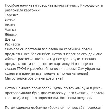
о
к
о
Пособие начинаем говорить взяли сейчас с Кирюшу ой, я
н
б
разложила карточки
щ
а
Тарелка
е
ч
н
Ложка
а
и
л
Вилка
е
у
Чашка
Яблоко
Щётка
Расчёска
Сначала он поставил всё слова на картинки, потом
предметы. Всё без ошибок. Потом я просила его :дай мне
яблоко, расчёска, щётка и т. д-все дал в руки, сначала
предмет, потом слово, потом картинку. И в конце он
сказал ТРКА! А расчёской почесал волосы! Сам убрал на
кухню и в ванную все предметы по назначению!
Мы остались оба очень довольны!
Потом немного порисовали буквы по точкам(рука в руке)
проговорилили буквы(получилось у него сказать шёпотом
только А), и просто порисовали. Вот наши шедевры.
Потом сделали любимую уборку-он по просьбе приносит,