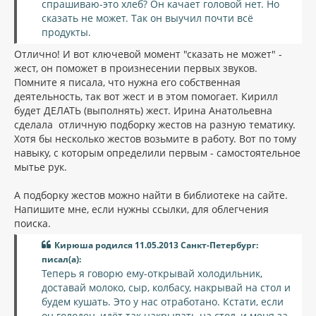
спрашиваю-это хлеб? Он качает головой нет. Но
сказать не может. Так он выучил почти всё
продукты.
Отлично! И вот ключевой момент "сказать не может" -
жест, он поможет в произнесении первых звуков.
Помните я писала, что нужна его собственная
деятельность, так вот жест и в этом помогает. Кирилл
будет ДЕЛАТЬ (выполнять) жест. Ирина Анатольевна
сделала отличную подборку жестов на разную тематику.
Хотя бы несколько жестов возьмите в работу. Вот по тому
навыку, с которым определили первым - самостоятельное
мытье рук.
А подборку жестов можно найти в библиотеке на сайте.
Напишите мне, если нужны ссылки, для облегчения
поиска.
Кирюша родился 11.05.2013 Санкт-Петербург:
писал(а):
Теперь я говорю ему-открывай холодильник,
доставай молоко, сыр, колбасу, накрывай на стол и
будем кушать. Это у нас отработано. Кстати, если
он голоден, идёт так накрывать на стол, и меня за