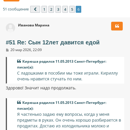
51 сообщение
1
2
3
4
5
6
Пред.
Иванова Марина
#51 Re: Сын 12лет давится едой
С
20 мар 2026, 22:09
о
о
Кирюша родился 11.05.2013 Санкт-Петербург:
б
щ
писал(а):
е
С ладошками в пособии мы тоже играли. Кириллу
н
и
очень нравится стучать по ним.
е
Здорово! Значит надо продолжать.
Кирюша родился 11.05.2013 Санкт-Петербург:
писал(а):
Я частенько задаю ему вопросы, когда у меня
предметы в руках. Он очень хорошо разбирается в
продуктах. Достаю из холодильника молоко и