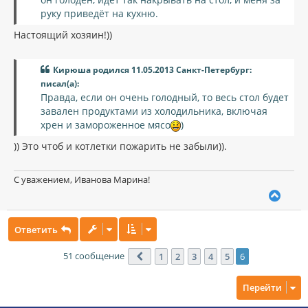
руку приведёт на кухню.
Настоящий хозяин!))
Кирюша родился 11.05.2013 Санкт-Петербург:
писал(а):
Правда, если он очень голодный, то весь стол будет
завален продуктами из холодильника, включая
хрен и замороженное мясо
)
)) Это чтоб и котлетки пожарить не забыли)).
С уважением, Иванова Марина!
В
е
р
Ответить
н
у
т
51 сообщение
1
2
3
4
5
6
Пред.
ь
с
Перейти
я
к