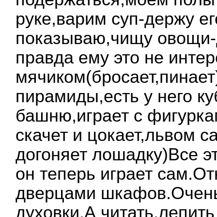
руке,варим суп-держу ег
показываю,чищу овощи-
правда ему это не интер
мячиком(бросает,пинает)
пирамиды,есть у него ку
башню,играет с фигурк
скачет и цокает,львом с
догоняет лошадку)Все эт
он теперь играет сам.О
дверцами шкафов.Очень
духовки.А читать,лепить