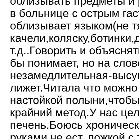
облизывать предметы и 
в больнице с острым га
облизывает языком(не тя
качели,коляску,ботинки,
т.д..Говорить и объясня
бы понимает, но на сло
незамедлительная-высун
лижет.Читала что можно
настойкой полыни,чтобы
крайний метод.У нас це
печень.Боюсь хроническ
руками не ест, ложкой с