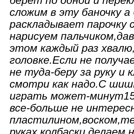
берет по одной и пере
сложим в эту баночку а
раскладывает парочку 
нарисуем пальчиком,да
этом каждый раз хвалю
головке.Если не получа
не туда-беру за руку и 
смотри как надо.
С шиш
играть может-мину
т15
все-больше не интересн
пластилином,воском,т
руках,колбаски делаем,н