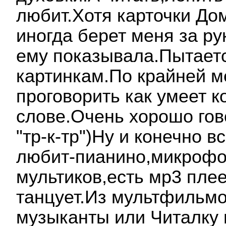
любит.Хотя карточки До
иногда берет меня за рук
ему показывала.Пытаетс
картинкам.По крайней м
проговорить как умеет к
слове.Очень хорошо гов
"тр-к-тр")Ну и конечно 
любит-пианино,микрофо
мультиков,есть мр3 плее
танцует.Из мультфильмо
музыканты или Читалку 