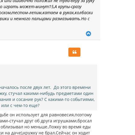
ся или ошибочно положил не туда-беру за руку
л
го играть может-мину
т15,А крупы-сразу
у
оском,тестом-лепим,катаем в руках,колбаски
рики и немн
ого пальцами размазывать.Но с
В
е
р
н
у
т
ь
с
я
к
н
началось после двух лет. До этого времени
а
ожку, стучал какими-нибудь предметами один
ч
вания и сосание рук? С какими-то событиями,
а
л
 или с чем-то еще?
у
дьбе он использует для равновесия,поэтому
ами-стучал друг об друга игрушками,бросал
о облизывал но меньше.Ложку во время еды
и на даче),кружку не брал.Сейчас он ходит