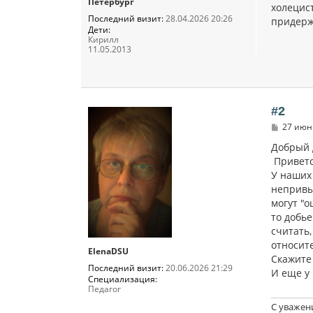
Петербург
холецист
Последний визит:
28.04.2026 20:26
придерж
Дети:
Кирилл
11.05.2013
#2
С
27 июн 
о
о
Добрый 
б
Приветс
щ
У наших
е
н
непривы
и
могут "
е
то добь
считать,
относит
ElenaDSU
Скажите 
Последний визит:
20.06.2026 21:29
И еще у
Специализация:
Педагог
С уважен