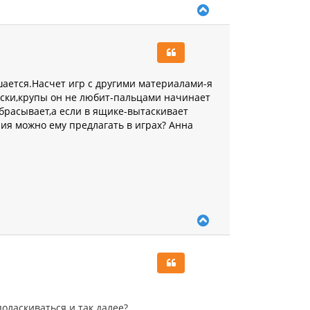
В
е
р
н
у
т
ь
ушается.Насчет игр с другими материалами-я
с
раски,крупы он не любит-пальцами начинает
я
брасывает,а если в ящике-вытаскивает
к
ия можно ему предлагать в играх? Анна
н
а
ч
а
л
у
В
е
р
н
у
т
ь
с
оласкиваться и так далее?