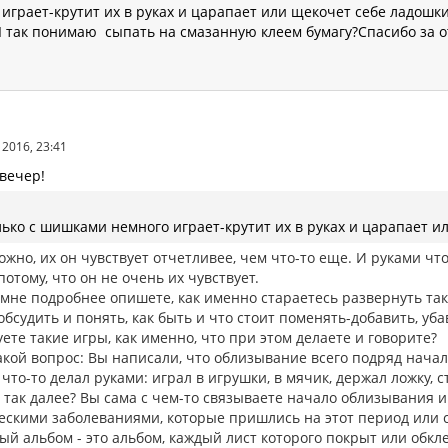
играет-крутит их в руках и царапает или щекочет себе ладошк
Я так понимаю сыпать на смазанную клеем бумагу?Спасибо за о
2016, 23:41
вечер!
лько с шишками немного играет-крутит их в руках и царапает и
ожно, их он чувствует отчетливее, чем что-то еще. И руками чт
отому, что он не очень их чувствует.
 мне подробнее опишете, как именно стараетесь развернуть та
бсудить и понять, как быть и что стоит поменять-добавить, уба
ете такие игры, как именно, что при этом делаете и говорите?
кой вопрос: Вы написали, что облизывание всего подряд начал
что-то делал руками: играл в игрушки, в мячик, держал ложку,
 так далее? Вы сама с чем-то связываете начало облизывания и
ескими заболеваниями, которые пришлись на этот период или с
ый альбом - это альбом, каждый лист которого покрыт или обк