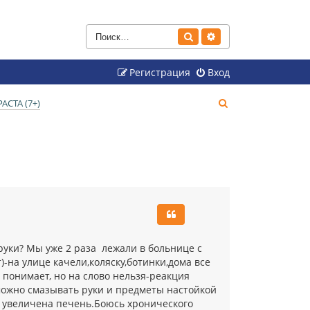
Поиск
Расширенный поиск
Регистрация
Вход
П
СТА (7+)
о
и
с
к
руки? Мы уже 2 раза лежали в больнице с
-на улице качели,коляску,ботинки,дома все
 понимает, но на слово нельзя-реакция
 можно смазывать руки и предметы настойкой
и увеличена печень.Боюсь хронического