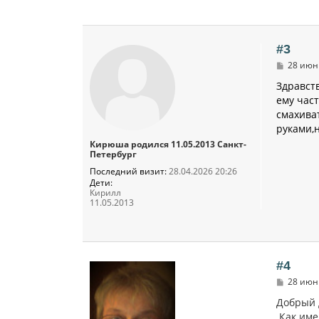
#3
С
28 июн 
о
о
Здравств
б
ему час
щ
смахива
е
н
руками,
и
Кирюша родился 11.05.2013 Санкт-
е
Петербург
Последний визит:
28.04.2026 20:26
Дети:
Кирилл
11.05.2013
#4
С
28 июн 
о
о
Добрый 
б
Как име