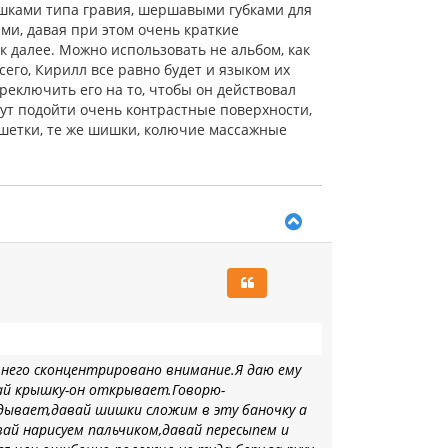
ушками типа гравия, шершавыми губками для
ми, давая при этом очень краткие
ак далее. Можно использовать не альбом, как
сего, Кирилл все равно будет и языком их
реключить его на то, чтобы он действовал
ут подойти очень контрастные поверхности,
 шетки, те же шишки, колючие массажные
В
е
р
н
у
т
ь
с
я
 него
сконцентрировано внимание.Я даю ему
к
ай крышку-он открывает.Говорю-
н
а
адывает,давай шишки сложим в эту баночку а
ч
вай нарисуем пальчиком,давай пересып
ем
и
а