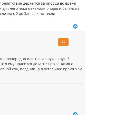
препятствия держится за опору,а во время
и для него пока механизм опоры и баланса,а
 лезли с 2 до 3лет,слюни текли
В
е
р
н
у
т
ь
с
те поочередно или только рука в руке?
я
 что ему нравится делать? Про занятия с
к
дневной сон, полдник, а в остальное время чем
н
а
ч
а
л
у
В