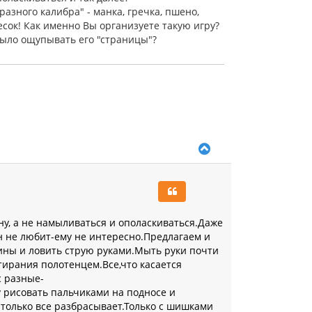
я
разного калибра" - манка, гречка, пшено,
к
есок! Как именно Вы организуете такую игру?
н
а
было ощупывать его "страницы"?
ч
а
л
у
В
е
р
н
у
т
ь
ену, а не намыливаться и ополаскиваться.Даже
с
н не любит-ему не интересно.Предлагаем и
я
ины и ловить струю руками.Мыть руки почти
к
тирания полотенцем.Все,что касается
н
а
с разные-
ч
 рисовать пальчиками на подносе и
а
-только все разбрасывает.Только с шишками