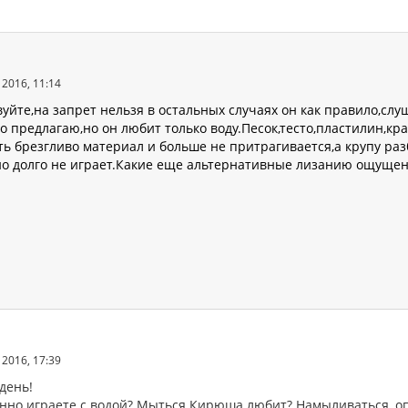
2016, 11:14
уйте,на запрет нельзя в остальных случаях он как правило,сл
то предлагаю,но он любит только воду.Песок,тесто,пластилин,к
ть брезгливо материал и больше не притрагивается,а крупу раз
но долго не играет.Какие еще альтернативные лизанию ощущен
2016, 17:39
день!
нно играете с водой? Мыться Кирюша любит? Намыливаться, оп