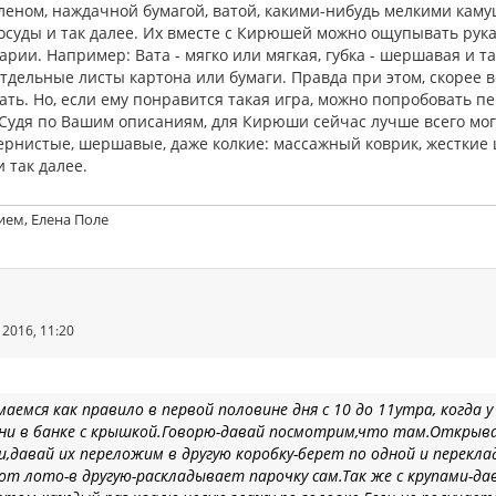
леном, наждачной бумагой, ватой, какими-нибудь мелкими кам
осуды и так далее. Их вместе с Кирюшей можно ощупывать рука
рии. Например: Вата - мягко или мягкая, губка - шершавая и т
тдельные листы картона или бумаги. Правда при этом, скорее в
ть. Но, если ему понравится такая игра, можно попробовать пе
 Судя по Вашим описаниям, для Кирюши сейчас лучше всего мог
ернистые, шершавые, даже колкие: массажный коврик, жесткие
 так далее.
ием, Елена Поле
2016, 11:20
аемся как правило в первой половине дня с 10 до 11утра, когда у
ни в банке с крышкой.Говорю-давай посмотрим,что там.Открыв
,давай их переложим в другую коробку-берет по одной и перекл
от лото-в другую-
раскладывает парочку сам
.
Так же с крупами-да