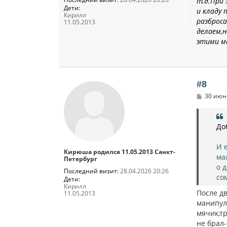
т.д.При 
Дети:
и кладу 
Кирилл
разброса
11.05.2013
делаем,н
этими м
#8
С
30 июн 
о
о
б
щ
До
е
н
и
И 
Кирюша родился 11.05.2013 Санкт-
е
ма
Петербург
о 
Последний визит:
28.04.2026 20:26
со
Дети:
Кирилл
После дв
11.05.2013
манипул
мячик,т
не брал-