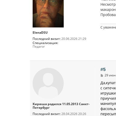
щ
Несмотря
е
н
макароны
и
Пробова
е
С уважен
ElenaDSU
Последний визит:
20.06.2026 21:29
Специализация:
Педагог
#5
С
29 июн 
о
о
Да,купат
б
с ситеч
щ
игрушки
е
н
приучил
и
манипул
Кирюша родился 11.05.2013 Санкт-
е
Петербург
фасоль,
пересып
Последний визит:
28.04.2026 20:26