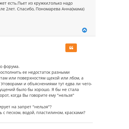
жет есть.Пьет из кружки,только надо
ле 2лет. Спасибо, Пономарева Анна(мама)
В
е
р
н
у
т
ь
с
го форума.
я
восполнить ее недостаток разными
к
там или поверхностям щекой или лбом, а
н
а
 Уговорами и объяснениями тут едва ли чего-
ч
щущений было бы хорошо. Я бы не стала
а
рот, когда Вы говорите ему "нельзя"
л
у
ирует на запрет "нельзя"?
ь с песком, водой, пластилином, красками?