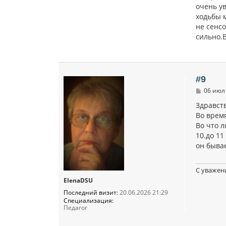
очень у
ходьбы 
не сенсо
сильно.
#9
С
06 июл 
о
о
Здравст
б
Во время
щ
Во что л
е
н
10.до 11
и
он быва
е
С уважен
ElenaDSU
Последний визит:
20.06.2026 21:29
Специализация:
Педагог