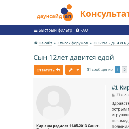
Консульт
Быстрый фильтр
FAQ
На сайт
Список форумов
ФОРУМЫ ДЛЯ РОД
Сын 12лет давится едой
51 сообщение
1
2
Ответить
#1 Ки
С
27 июн 
о
о
Здравст
б
острым 
щ
игрушки,
е
н
незамед
и
Кирюша родился 11.05.2013 Санкт-
полыни,
е