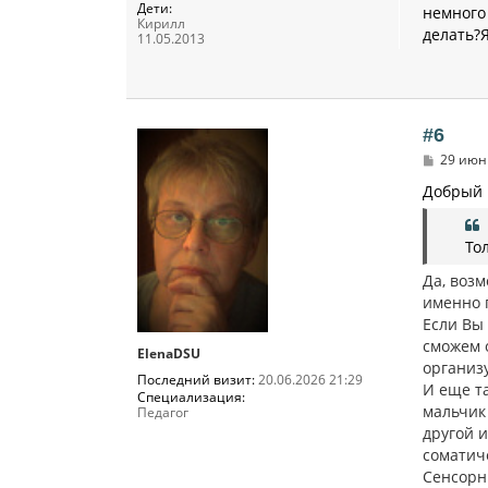
Дети:
немного 
Кирилл
делать?
11.05.2013
#6
С
29 июн 
о
о
Добрый 
б
щ
е
То
н
и
Да, возм
е
именно п
Если Вы
сможем о
ElenaDSU
организу
Последний визит:
20.06.2026 21:29
И еще та
Специализация:
мальчик 
Педагог
другой и
соматич
Сенсорн