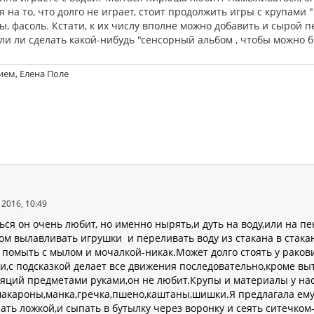
 на то, что долго не играет, стоит продолжить игры с крупами "
, фасоль. Кстати, к их числу вполне можно добавить и сырой п
ли ли сделать какой-нибудь "сенсорный альбом , чтобы можно 
ием, Елена Поле
2016, 10:49
ься он очень любит, но именно нырять,и дуть на воду,или на п
ком вылавливать игрушки и переливать воду из стакана в стака
 помыть с мылом и мочалкой-никак.Может долго стоять у раков
и,с подсказкой делает все движения последовательно,кроме вы
яций предметами руками,он не любит.Крупы и материалы у на
макароны,манка,гречка,пшено,каштаны,шишки.Я предлагала ему
ать ложкой,и сыпать в бутылку через воронку и сеять ситечком