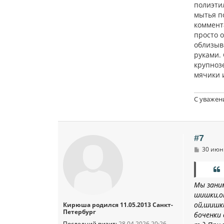
полиэти
мытья п
коммента
просто о
облизыва
руками.
крупноз
мячики и
С уважен
#7
С
30 июн 
о
о
б
щ
е
Мы заним
н
шишки,о
и
ой,шишки
Кирюша родился 11.05.2013 Санкт-
е
Петербург
боченки 
Последний визит:
28.04.2026 20:26