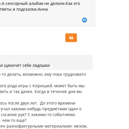
л
и.А сенсорный альбом не делали.Как его
у
тветы и подсказки.Анна
В
е
р
н
у
т
ь
с
я
к
ли щекочет себе ладошки
н
а
о-то делать, возможно, ему пока трудновато
ч
а
кого рода игры с Кирюшей, может быть мы
л
вить и так далее. Когда в течение дня вы
у
ось после двух лет. До этого времени
 стучал какими-нибудь предметами один о
 сосание рук? С какими-то событиями,
 чем-то еще?
леен разнофактурными материалами: мехом,