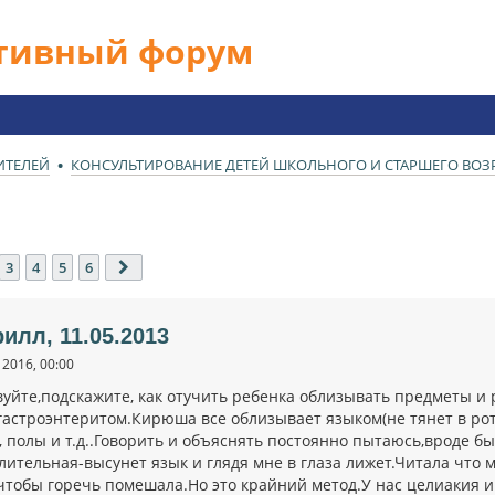
ативный форум
ИТЕЛЕЙ
КОНСУЛЬТИРОВАНИЕ ДЕТЕЙ ШКОЛЬНОГО И СТАРШЕГО ВОЗРА
3
4
5
6
След.
рилл, 11.05.2013
2016, 00:00
вуйте,подскажите, как отучить ребенка облизывать предметы и 
гастроэнтеритом.Кирюша все облизывает языком(не тянет в рот)
 полы и т.д..Говорить и объяснять постоянно пытаюсь,вроде бы
лительная-высунет язык и глядя мне в глаза лижет.Читала что
чтобы горечь помешала.Но это крайний метод.У нас целиакия 