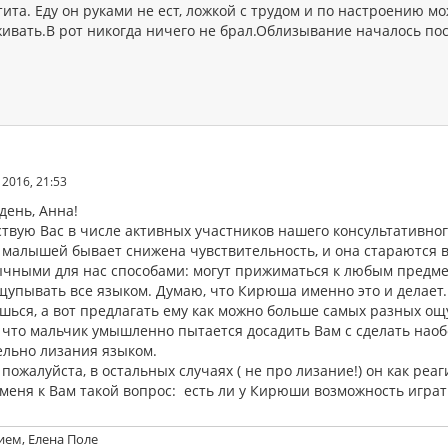
ита. Еду он руками не ест, ложкой с трудом и по настроению мо
ивать.В рот никогда ничего не брал.Облизывание началось пос
2016, 21:53
день, Анна!
твую Вас в числе активных участников нашего консультативно
 малышей бывает снижена чувствительность, и она стараются 
чными для нас способами: могут прижиматься к любым предме
ощупывать все языком. Думаю, что Кирюша именно это и делает.
ешься, а вот предлагать ему как можно больше самых разных о
 что мальчик умышленно пытается досадить Вам с сделать наобо
ельно лизания языком.
пожалуйста, в остальных случаях ( не про лизание!) он как реаг
 меня к Вам такой вопрос: есть ли у Кирюши возможность играт
ием, Елена Поле