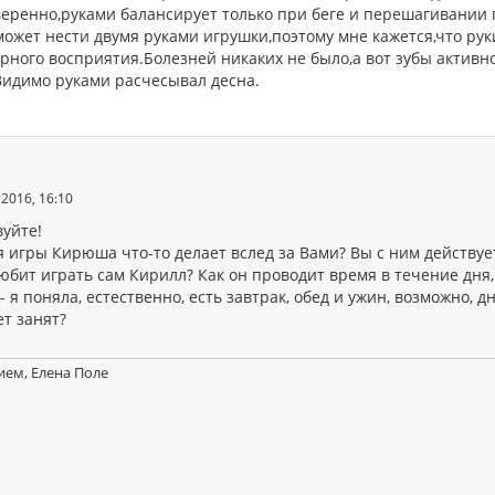
веренно,руками балансирует только при беге и перешагивании 
может нести двумя руками игрушки,поэтому мне кажется,что рук
рного восприятия.Болезней никаких не было,а вот зубы активно
Видимо руками расчесывал десна.
2016, 16:10
вуйте!
 игры Кирюша что-то делает вслед за Вами? Вы с ним действуе
юбит играть сам Кирилл? Как он проводит время в течение дня,
 - я поняла, естественно, есть завтрак, обед и ужин, возможно, 
ет занят?
ием, Елена Поле