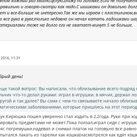
этом каждый раз хвалю,целую,глажу по головке.Если не получает
правильно и говорю-смотри как надо.
С шишками он
довольно дол
ет и все-больше не интересно.Так же мы играем с пластилином,в
о все рука в руке,только недавно он начал катать ладошками ша
атериалами тоже на долго его не хватает-минут 5 не больше.
2016, 11:31
брый день!
еще такой вопрос: Вы написали, что облизывание всего подряд 
льчик что-то делал руками: играл в игрушки, в мячик, держал л
другой и так далее? Вы сама с чем-то связываете начало облизы
матическими заболеваниями, которые пришлись на этот период
ух Кирюшка пошел-уверенно стал ходить в 2,2года. Руки при хо
ировать предметами не может.Пока ползал,играл сидя с игрушк
ряс погремушки,надевал и снимал платок на голову,но все равн
пытался лакать из тарелки как кошка(насмотрелся как едят кошк