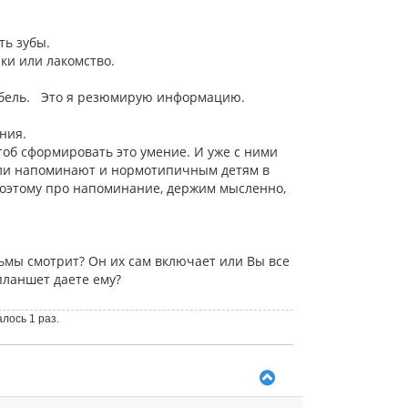
ить зубы.
ки или лакомство.
 мебель. Это я резюмирую информацию.
ания.
об сформировать это умение. И уже с ними
тели напоминают и нормотипичным детям в
. Поэтому про напоминание, держим мысленно,
ьмы смотрит? Он их сам включает или Вы все
планшет даете ему?
алось 1 раз.
В
е
р