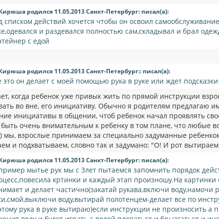
Кирюша родился 11.05.2013 Санкт-Петербург: писал(а):
д списком действий хочется чтобы он освоил самообслуживание
ке,одевался и раздевался полностью сам,складывал и брал одеж
нтейнер с едой
Кирюша родился 11.05.2013 Санкт-Петербург:: писал(а):
е это он делает с моей помощью рука в руке или ждет подсказки
ет, когда ребенок уже привык жить по прямой инструкции взрос
вать во вне, его инициативу. Обычно я родителям предлагаю и
ние инициативы в общении, чтоб ребенок начал проявлять свое 
о быть очень внимательным к ребенку в том плане, что любые 
 мы, взрослые принимаем за специально задуманные ребенком. Т
м и подхватываем, словно так и задумано: "О! И рот вытираем,
Кирюша родился 11.05.2013 Санкт-Петербург: писал(а):
пример мытье рук мы с 3лет пытаемся запомнить порядок дейст
оцесс,повесила кртинки и каждый этап произношу.На картинки 
нимает и делает частично(закатай рукава,включи воду,намочи 
ки,смой,выключи воду,вытирай полотенцем-делает все по инст
этому рука в руке вытираю)если инструкции не произносить а п
лючит воду и будет играть с водой плеваться и брызгаться и ин