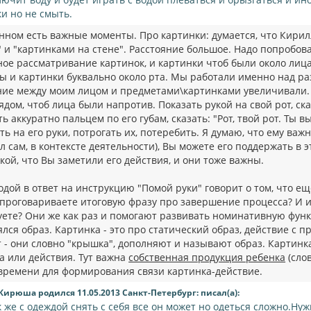
ки но не смыть.
нном есть важные моменты. Про картинки: думается, что Кири
 и "картинками на стене". Расстояние большое. Надо попробов
ое рассматривание картинок, и картинки чтоб были около лица 
ы и картинки буквально около рта. Мы работали именно над р
ние между моим лицом и предметами\картинками увеличивали. 
ядом, чтоб лица были напротив. Показать рукой на свой рот, сказ
ь аккуратно пальцем по его губам, сказать: "Рот, твой рот. Ты 
ть на его руки, потрогать их, потеребить. Я думаю, что ему важн
 сам, в контексте деятельности), Вы можете его поддержать в 
кой, что Вы заметили его действия, и они тоже важны.
водой в ответ на инструкцию "Помой руки" говорит о том, что 
ы проговариваете итоговую фразу про завершение процесса? И 
уете? Они же как раз и помогают развивать номинативную функ
лся образ. Картинка - это про статический образ, действие с 
т - они словно "крышка", дополняют и называют образ. Картинк
а или действия. Тут важна
собственная продукция ребенка
(слов
времени для формирования связи картинка-действие.
Кирюша родился 11.05.2013 Санкт-Петербург: писал(а):
к же с одеждой снять с себя все он может но одеться сложно.Нуж