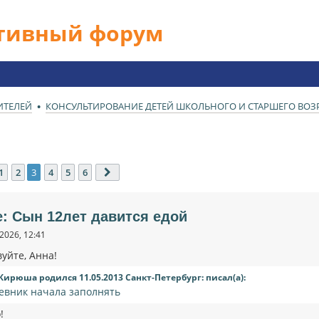
ативный форум
ИТЕЛЕЙ
КОНСУЛЬТИРОВАНИЕ ДЕТЕЙ ШКОЛЬНОГО И СТАРШЕГО ВОЗРА
1
2
3
4
5
6
ед.
След.
e: Сын 12лет давится едой
2026, 12:41
уйте, Анна!
Кирюша родился 11.05.2013 Санкт-Петербург: писал(а):
евник начала заполнять
!