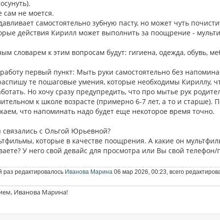
осунуть).
е сам не моется.
ыдавливает самостоятельно зубную пасту, но может чуть почист
торые действия Кирилл может выполнить за поощрение - мульти
ным словарем к этим вопросам будут: гигиена, одежда, обувь,
 работу первый пункт: Мыть руки самостоятельно без напомин
распишу те пошаговые умения, которые необходимы Кириллу, чт
аботать. Но хочу сразу предупредить, что про мытье рук роди
ительном к школе возрасте (примерно 6-7 лет, а то и старше)
скаем, что напоминать надо будет еще некоторое время точно.
ы связались с Ольгой Юрьевной?
ьтфильмы, которые в качестве поощрения. А какие он мультфил
ваете? У него свой девайс для просмотра или Вы свой телефон/
 раз редактировалось
Иванова Марина
06 мар 2026, 00:23, всего редактиров
ием, Иванова Марина!