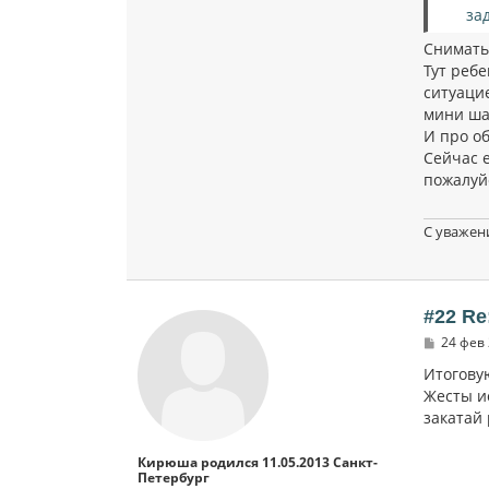
за
Снимать 
Тут ребе
ситуаци
мини ша
И про о
Сейчас 
пожалуй
С уважен
#22 Re
С
24 фев 
о
о
Итогову
б
Жесты и
щ
закатай
е
н
и
Кирюша родился 11.05.2013 Санкт-
е
Петербург