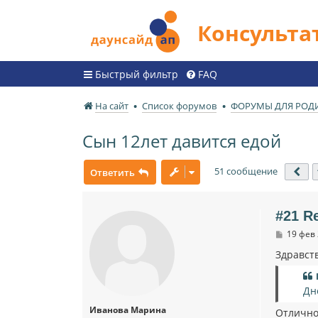
Консульт
Быстрый фильтр
FAQ
На сайт
Список форумов
ФОРУМЫ ДЛЯ РОД
Сын 12лет давится едой
51 сообщение
Ответить
Пр
#21 R
С
19 фев 
о
о
Здравств
б
щ
е
Дн
н
и
Иванова Марина
Отлично
е