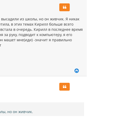
н
у
т
ь
 высадили из школы, но он живчик. Я никак
с
етила, в этих темах Кирилл больше всего
я
встала в очередь. Кирилл в последнее время
к
 за руку, подводит к компьютеру, я его
н
а
он машет мне(иди) -значит я правильно
ч
т
а
л
у
В
е
р
н
у
т
ь
с
я
к
лы, но он живчик.
н