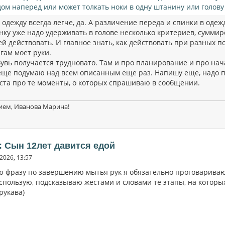
дом наперед или может толкать ноки в одну штанину или голову 
одежду всегда легче, да. А различение переда и спинки в одеж
нку уже надо удерживать в голове несколько критериев, суммир
ей действовать. И главное знать, как действовать при разных 
гам моет руки.
бувь получается трудновато. Там и про планирование и про н
еще подумаю над всем описанным еще раз. Напишу еще, надо 
ста про те моменты, о которых спрашиваю в сообщении.
ием, Иванова Марина!
: Сын 12лет давится едой
2026, 13:57
ю фразу по завершению мытья рук я обязательно проговариваю,
спользую, подсказываю жестами и словами те этапы, на которых
 рукава)