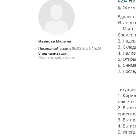
#24 Re
С
24 фев 
о
о
Здравств
б
Итак, у 
щ
1. Мыть
е
н
Совмест
и
2. Надев
Иванова Марина
е
3. Склад
Последний визит:
06.08.2026 15:24
4. Налив
Специализация:
Логопед, дефектолог
5. Откры
6. Снима
7. После
Текущие
1. Кирил
плюется
2. Вы и
ориенти
3. Вы п
4. Вы и
5. Иногд