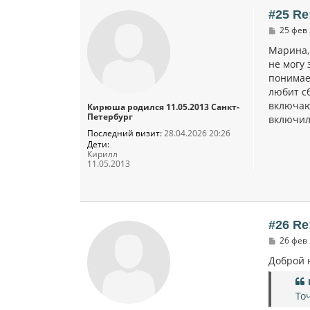
#25 Re
С
25 фев 
о
о
Марина, 
б
не могу 
щ
понимае
е
н
любит сб
и
включаю
Кирюша родился 11.05.2013 Санкт-
е
Петербург
включил
Последний визит:
28.04.2026 20:26
Дети:
Кирилл
11.05.2013
#26 Re
С
26 фев 
о
о
Доброй 
б
щ
е
То
н
и