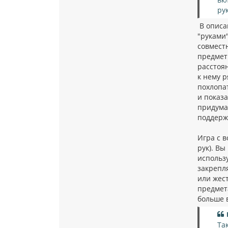
ру
В описа
"руками"
совместн
предмет
расстоя
к нему р
похлопат
и показа
придумал
поддерж
Игра с 
рук). В
использ
закрепля
или жес
предмет
больше 
Та