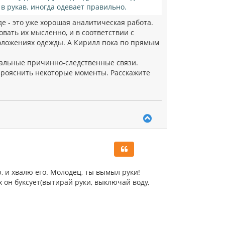
в рукав. иногда одевает правильно.
де - это уже хорошая аналитическая работа.
овать их мысленно, и в соответствии с
положениях одежды. А Кирилл пока по прямым
ачальные причинно-следственные связи.
прояснить некоторые моменты. Расскажите
В
е
р
н
у
т
ь
 и хвалю его. Молодец, ты вымыл руки!
с
 он буксует(вытирай руки, выключай воду,
я
к
н
а
ч