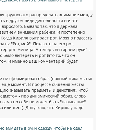
ллу трудновато распределять внимание между
ать в другом виде деятельности начать
взрослого. Бывало так, что я держала
азвитием внимания ребенка, и постепенно
Когда Кирилл вытирает рот. Можно подсесть
ать: "Рот, мой". Показать на его рот,
вытер рот. Умница! А теперь вытираем руки" -
о было вытереть и рот (это то, что он
этом, и именно Ваш комментарий будет
еще не сформирован образ (полный цикл мытья
и еще момент. В процессе общения жесты
цию (называть предметы и действия), чтоб
предметом - про динамический образ, слово
а сама по себе не может быть "называние"
о или жест). Допускаю, что Кириллу надо
но ему дать в руки одежду чтобы не одел