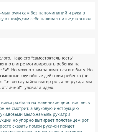
-мыл руки сам без напоминаний и рука в
ду в шкафу,сам себе наливал питье,открывал
лого. Надо его "самостоятельность"
менно в игре мотивировать ребенка на
"я". Но можно этим заниматься и в быту. Но
возможные случайные действия ребенка (не
.е. он случайно вытер рот, а не руки, а мы
 отлично!"- уловили идею.
вий,я разбила на маленькие действия весь
он не смотрит, а звуковую инструкцию
руки,возьми мыло,намыль руки,три
рукции но упорно вытирает полотенцем рот
росто сказать помой руки-он пойдет
огда может взять в руки мыло и натереть