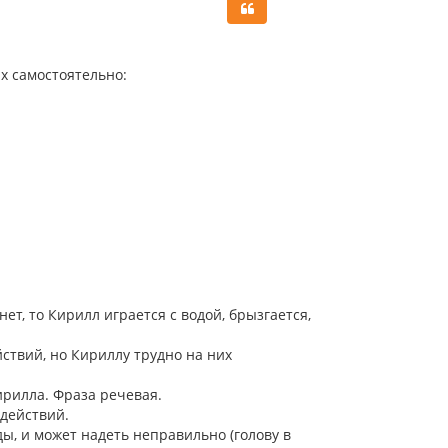
у
т
ь
с
их самостоятельно:
я
к
н
а
ч
а
л
у
ет, то Кирилл играется с водой, брызгается,
ствий, но Кириллу трудно на них
ирилла. Фраза речевая.
 действий.
ы, и может надеть неправильно (голову в