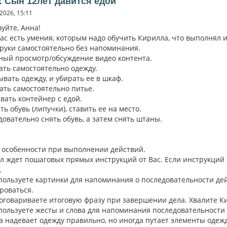
: Сын 12лет давится едой
2026, 15:11
уйте, Анна!
нас есть умения, которым надо обучить Кирилла, что выполнял 
 руки самостоятельно без напоминания.
ный просмотр/обсуждение видео контента.
ать самостоятельно одежду.
ывать одежду, и убирать ее в шкаф.
ать самостоятельно питье.
вать контейнер с едой.
ть обувь (липучки), ставить ее на место.
довательно снять обувь, а затем снять штаны.
 особенности при выполнении действий.
л ждет пошаговых прямых инструкций от Вас. Если инструкций н
.
спользуете картинки для напоминания о последовательности дей
роваться.
роговариваете итоговую фразу при завершении дела. Хвалите К
спользуете жесты и слова для напоминания последовательности
а надевает одежду правильно, но иногда путает элементы одежд