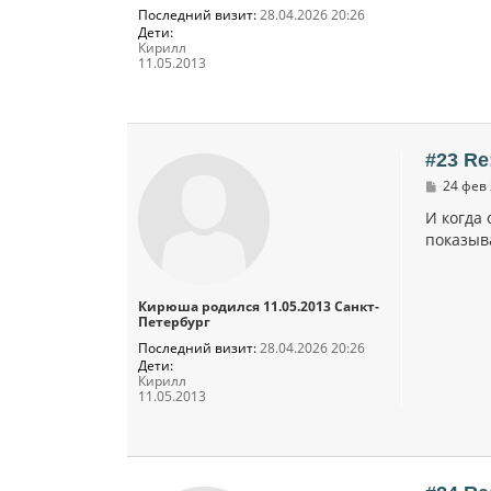
Последний визит:
28.04.2026 20:26
Дети:
Кирилл
11.05.2013
#23 Re
С
24 фев 
о
о
И когда 
б
показыв
щ
е
н
и
Кирюша родился 11.05.2013 Санкт-
е
Петербург
Последний визит:
28.04.2026 20:26
Дети:
Кирилл
11.05.2013