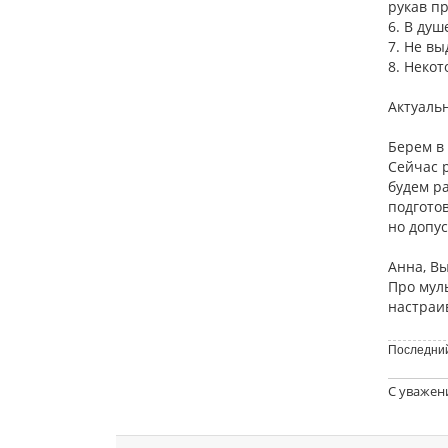
рукав пр
6. В душ
7. Не в
8. Неко
Актуаль
Берем в
Сейчас 
будем р
подготов
но допу
Анна, В
Про мул
настраи
Последний
С уважен