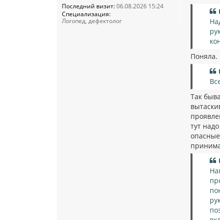
Последний визит:
06.08.2026 15:24
Специализация:
Логопед, дефектолог
На
ру
ко
Поняла.
Вс
Так быва
вытаски
проявле
тут над
опасные)
принимае
На
пр
по
ру
по
вк