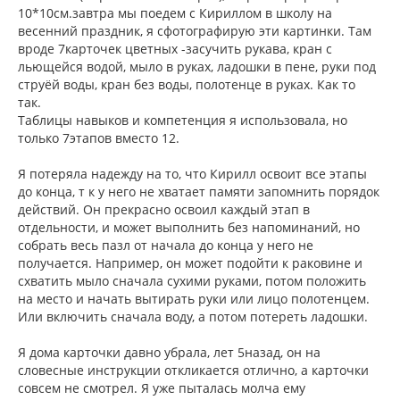
и
л
10*10см.завтра мы поедем с Кириллом в школу на
е
у
весенний праздник, я сфотографирую эти картинки. Там
вроде 7карточек цветных -засучить рукава, кран с
льющейся водой, мыло в руках, ладошки в пене, руки под
струёй воды, кран без воды, полотенце в руках. Как то
так.
Таблицы навыков и компетенция я использовала, но
только 7этапов вместо 12.
Я потеряла надежду на то, что Кирилл освоит все этапы
до конца, т к у него не хватает памяти запомнить порядок
действий. Он прекрасно освоил каждый этап в
отдельности, и может выполнить без напоминаний, но
собрать весь пазл от начала до конца у него не
получается. Например, он может подойти к раковине и
схватить мыло сначала сухими руками, потом положить
на место и начать вытирать руки или лицо полотенцем.
Или включить сначала воду, а потом потереть ладошки.
Я дома карточки давно убрала, лет 5назад, он на
словесные инструкции откликается отлично, а карточки
совсем не смотрел. Я уже пыталась молча ему