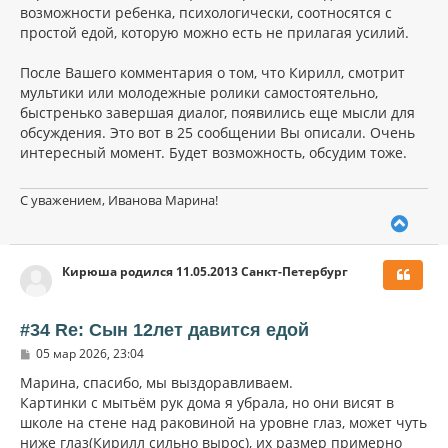
возможности ребенка, психологически, соотносятся с
простой едой, которую можно есть не прилагая усилий.
После Вашего комментария о том, что Кирилл, смотрит
мультики или молодежные ролики самостоятельно,
быстренько завершая диалог, появились еще мысли для
обсуждения. Это вот в 25 сообщении Вы описали. Очень
интересный момент. Будет возможность, обсудим тоже.
С уважением, Иванова Марина!
В
е
р
Кирюша родился 11.05.2013 Санкт-Петербург
н
у
т
ь
#34 Re: Сын 12лет давится едой
с
С
05 мар 2026, 23:04
я
о
к
о
Марина, спасибо, мы выздоравливаем.
н
б
Картинки с мытьём рук дома я убрала, но они висят в
щ
а
школе на стене над раковиной на уровне глаз, может чуть
е
ч
н
ниже глаз(Кирилл сильно вырос), их размер примерно
а