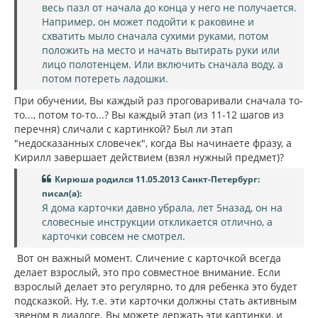
весь пазл от начала до конца у него не получается.
Например, он может подойти к раковине и
схватить мыло сначала сухими руками, потом
положить на место и начать вытирать руки или
лицо полотенцем. Или включить сначала воду, а
потом потереть ладошки.
При обучении, Вы каждый раз проговаривали сначала то-
то..., потом то-то...? Вы каждый этап (из 11-12 шагов из
перечня) сличали с картинкой? Был ли этап
"недосказанных словечек", когда Вы начинаете фразу, а
Кирилл завершает действием (взял нужный предмет)?
Кирюша родился 11.05.2013 Санкт-Петербург:
писал(а):
Я дома карточки давно убрала, лет 5назад, он на
словесные инструкции откликается отлично, а
карточки совсем не смотрел.
Вот он важный момент. Сличение с карточкой всегда
делает взрослый, это про совместное внимание. Если
взрослый делает это регулярно, то для ребенка это будет
подсказкой. Ну, т.е. эти карточки должны стать активным
звеном в диалоге. Вы можете держать эти картинки, и