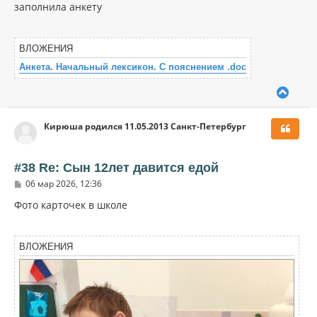
к
о
заполнила анкету
н
б
щ
а
е
ч
н
ВЛОЖЕНИЯ
а
и
л
е
Анкета. Начальный лексикон. С пояснением .doc
у
В
е
р
Кирюша родился 11.05.2013 Санкт-Петербург
н
у
т
ь
#38 Re: Сын 12лет давится едой
с
С
06 мар 2026, 12:36
я
о
к
о
Фото карточек в школе
н
б
щ
а
е
ч
н
ВЛОЖЕНИЯ
а
и
л
е
у