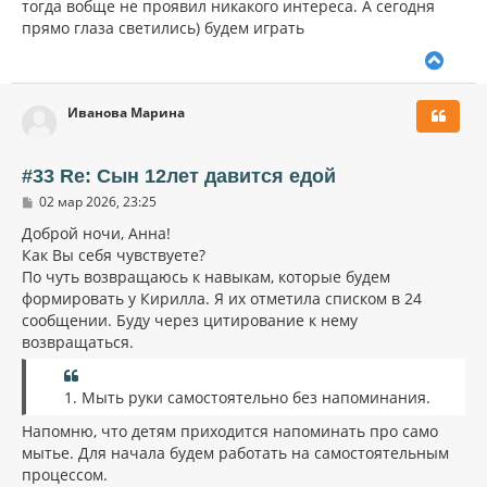
тогда вобще не проявил никакого интереса. А сегодня
е
ч
н
прямо глаза светились) будем играть
а
и
л
е
В
у
е
р
Иванова Марина
н
у
т
ь
#33 Re: Сын 12лет давится едой
с
С
02 мар 2026, 23:25
я
о
к
о
Доброй ночи, Анна!
н
б
Как Вы себя чувствуете?
щ
а
По чуть возвращаюсь к навыкам, которые будем
е
ч
н
формировать у Кирилла. Я их отметила списком в 24
а
и
л
сообщении. Буду через цитирование к нему
е
у
возвращаться.
1. Мыть руки самостоятельно без напоминания.
Напомню, что детям приходится напоминать про само
мытье. Для начала будем работать на самостоятельным
процессом.