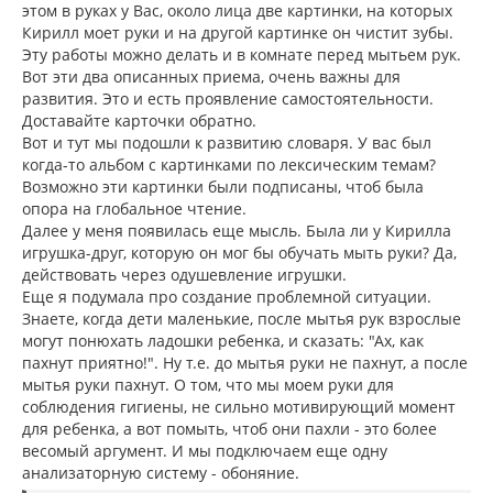
этом в руках у Вас, около лица две картинки, на которых
Кирилл моет руки и на другой картинке он чистит зубы.
Эту работы можно делать и в комнате перед мытьем рук.
Вот эти два описанных приема, очень важны для
развития. Это и есть проявление самостоятельности.
Доставайте карточки обратно.
Вот и тут мы подошли к развитию словаря. У вас был
когда-то альбом с картинками по лексическим темам?
Возможно эти картинки были подписаны, чтоб была
опора на глобальное чтение.
Далее у меня появилась еще мысль. Была ли у Кирилла
игрушка-друг, которую он мог бы обучать мыть руки? Да,
действовать через одушевление игрушки.
Еще я подумала про создание проблемной ситуации.
Знаете, когда дети маленькие, после мытья рук взрослые
могут понюхать ладошки ребенка, и сказать: "Ах, как
пахнут приятно!". Ну т.е. до мытья руки не пахнут, а после
мытья руки пахнут. О том, что мы моем руки для
соблюдения гигиены, не сильно мотивирующий момент
для ребенка, а вот помыть, чтоб они пахли - это более
весомый аргумент. И мы подключаем еще одну
анализаторную систему - обоняние.