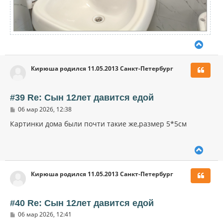
В
е
р
Кирюша родился 11.05.2013 Санкт-Петербург
н
у
т
ь
#39 Re: Сын 12лет давится едой
с
С
06 мар 2026, 12:38
я
о
к
о
Картинки дома были почти такие же,размер 5*5см
н
б
щ
а
е
ч
В
н
а
и
е
л
е
р
у
Кирюша родился 11.05.2013 Санкт-Петербург
н
у
т
ь
#40 Re: Сын 12лет давится едой
с
С
06 мар 2026, 12:41
я
о