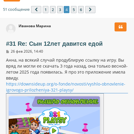
51 сообщение
1
2
3
4
5
6
Пред.
След.
Иванова Марина
#31 Re: Сын 12лет давится едой
С
26 фев 2026, 14:40
о
о
Анна, на всякий случай продублирую ссылку на игру. Вы
б
вряд ли могли ее скачать 3 года назад, она только весной-
щ
летом 2025 года появилась. Я про это приложение имела
е
н
ввиду.
и
https://downsideup.org/o-fonde/novosti/vyshlo-obnovlenie-
е
igrovogo-prilozheniya-321-playsy/