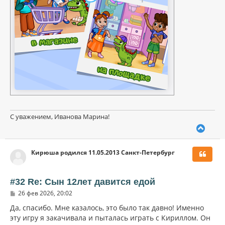
С уважением, Иванова Марина!
В
е
р
Кирюша родился 11.05.2013 Санкт-Петербург
н
у
т
ь
#32 Re: Сын 12лет давится едой
с
С
26 фев 2026, 20:02
я
о
к
о
Да, спасибо. Мне казалось, это было так давно! Именно
н
б
эту игру я закачивала и пыталась играть с Кириллом. Он
щ
а