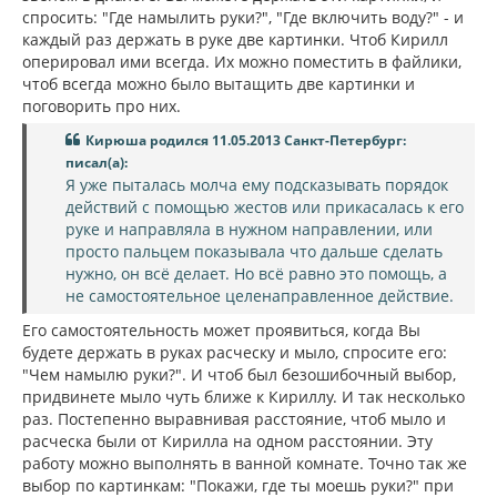
спросить: "Где намылить руки?", "Где включить воду?" - и
каждый раз держать в руке две картинки. Чтоб Кирилл
оперировал ими всегда. Их можно поместить в файлики,
чтоб всегда можно было вытащить две картинки и
поговорить про них.
Кирюша родился 11.05.2013 Санкт-Петербург:
писал(а):
Я уже пыталась молча ему подсказывать порядок
действий с помощью жестов или прикасалась к его
руке и направляла в нужном направлении, или
просто пальцем показывала что дальше сделать
нужно, он всё делает. Но всё равно это помощь, а
не самостоятельное целенаправленное действие.
Его самостоятельность может проявиться, когда Вы
будете держать в руках расческу и мыло, спросите его:
"Чем намылю руки?". И чтоб был безошибочный выбор,
придвинете мыло чуть ближе к Кириллу. И так несколько
раз. Постепенно выравнивая расстояние, чтоб мыло и
расческа были от Кирилла на одном расстоянии. Эту
работу можно выполнять в ванной комнате. Точно так же
выбор по картинкам: "Покажи, где ты моешь руки?" при