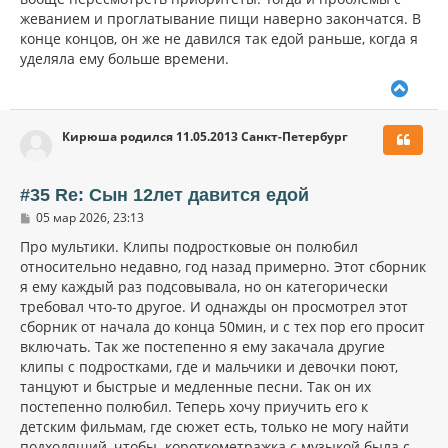
жеванием и проглатывание пищи наверно закончатся. В
конце концов, он же не давился так едой раньше, когда я
уделяла ему больше времени.
В
е
р
Кирюша родился 11.05.2013 Санкт-Петербург
н
у
т
ь
#35 Re: Сын 12лет давится едой
с
С
05 мар 2026, 23:13
я
о
к
о
Про мультики. Клипы подростковые он полюбил
н
б
относительно недавно, год назад примерно. Этот сборник
щ
а
я ему каждый раз подсовывала, но он категорически
е
ч
н
требовал что-то другое. И однажды он просмотрел этот
а
и
л
сборник от начала до конца 50мин, и с тех пор его просит
е
у
включать. Так же постепенно я ему закачала другие
клипы с подростками, где и мальчики и девочки поют,
танцуют и быстрые и медленные песни. Так он их
постепенно полюбил. Теперь хочу приучить его к
детским фильмам, где сюжет есть, только не могу найти
подходящий, чтобы короткометражка с музыкой была с