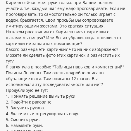
Кирилл сейчас моет руки только при Вашем полном
участии, т.е. каждый шаг ему надо проговаривать. Если не
проговаривать, то самостоятельно он только играет с
водой, брызгается. Свои просьбы Вы сопровождаете
имитирующими жестами. Это краткая ситуация.
На каком расстоянии от Кирилла висят картинки с
шагами мытья рук? Или Вы их убрали, когда поняли, что
картинки не зашли как помогающие?
Какого размера эти картинки? Что на них изображено?
Можете ли сделать фото этих картинок и разместить их
тут?
Я заглянула в пособие "Таблицы навыков и компетенций"
Полины Львовны. Там очень подробно описаны
обучающие шаги. Там описаны 12 шагов. Вы
использовали эту последовательность или нет?
Продублирую ее тут:
1. Принять решение вымыть руки.
2. Подойти к раковине.
3. Засучить рукава.
4. Включить и отрегулировать воду.
5. Смочить руки.
6. Намылить руки.