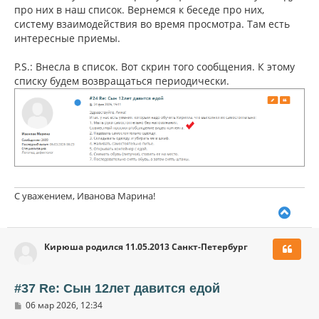
про них в наш список. Вернемся к беседе про них,
систему взаимодействия во время просмотра. Там есть
интересные приемы.
P.S.: Внесла в список. Вот скрин того сообщения. К этому
списку будем возвращаться периодически.
С уважением, Иванова Марина!
В
е
р
Кирюша родился 11.05.2013 Санкт-Петербург
н
у
т
ь
#37 Re: Сын 12лет давится едой
с
С
06 мар 2026, 12:34
я
о