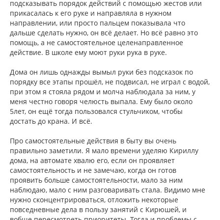
подсказывать порядок действий с помощью жестов или
прикасалась к его руке и направляла в нужном
направлении, или просто пальцем показывала что
дальше сделать нужно, он всё делает. Но всё равно это
помощь, а не самостоятельное целенаправленное
действие. В школе ему моют руки рука в руке.
Дома он лишь однажды вымыл руки без подсказок по
порядку все этапы прошёл, не подвисал, не играл с водой,
при этом я стояла рядом и молча наблюдала за ним, у
меня честно говоря челюсть выпала. Ему было около
5лет, он ещё тогда пользовался стульчиком, чтобы
достать до крана. И всё.
Про самостоятельные действия в быту вы очень
правильно заметили. Я мало времени уделяю Кириллу
дома, на автомате хвалю его, если он проявляет
самостоятельность и не замечаю, когда он готов
проявить больше самостоятельности, мало за ним
наблюдаю, мало с ним разговаривать стала. Видимо мне
нужно сконцентрироваться, отложить некоторые
повседневные дела в пользу занятий с Кирюшей, и
вобще пересмотреть приоритеты. Тогда и проблемы с