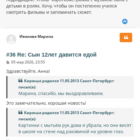
детьми в ролях. Хочу, чтобы он постепенно учился
смотреть фильмы и запоминать сюжет.
В
е
р
Иванова Марина
н
у
т
ь
#36 Re: Сын 12лет давится едой
с
С
05 мар 2026, 23:55
я
о
к
о
Здравствуйте, Анна!
н
б
щ
а
Кирюша родился 11.05.2013 Санкт-Петербург:
е
ч
писал(а):
н
а
и
Марина, спасибо, мы выздоравливаем.
л
е
у
Это замечательно, хорошая новость!
Кирюша родился 11.05.2013 Санкт-Петербург:
писал(а):
Картинки с мытьём рук дома я убрала, но они висят
в школе на стене над раковиной на уровне глаз,