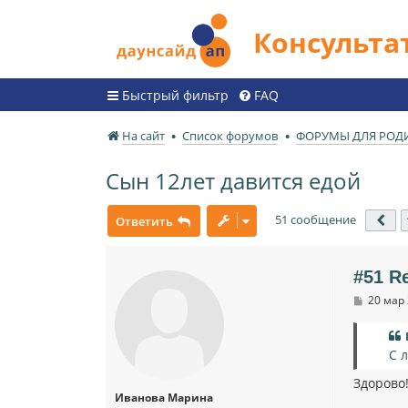
Консульт
Быстрый фильтр
FAQ
На сайт
Список форумов
ФОРУМЫ ДЛЯ РОД
Сын 12лет давится едой
51 сообщение
Ответить
Пр
#51 R
С
20 мар 
о
о
б
щ
С 
е
н
Здорово
и
Иванова Марина
е