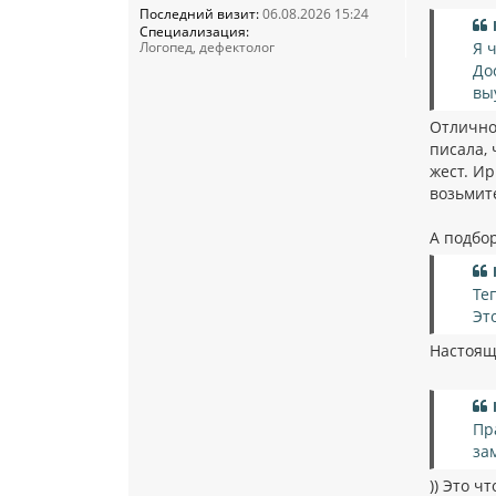
Последний визит:
06.08.2026 15:24
Специализация:
Логопед, дефектолог
Я 
До
вы
Отлично!
писала, 
жест. И
возьмите
А подбо
Те
Эт
Настоящ
Пр
за
)) Это ч