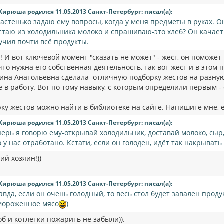
Кирюша родился 11.05.2013 Санкт-Петербург: писал(а):
частенько задаю ему вопросы, когда у меня предметы в руках. О
стаю из холодильника молоко и спрашиваю-это хлеб? Он качает г
учил почти всё продукты.
 И вот ключевой момент "сказать не может" - жест, он поможет
что нужна его собственная деятельность, так вот жест и в этом
рина Анатольевна сделала отличную подборку жестов на разную
 в работу. Вот по тому навыку, с которым определили первым -
рку жестов можно найти в библиотеке на сайте. Напишите мне, 
Кирюша родился 11.05.2013 Санкт-Петербург: писал(а):
перь я говорю ему-открывай холодильник, доставай молоко, сыр,
о у нас отработано. Кстати, если он голоден, идёт так накрывать
ий хозяин!))
Кирюша родился 11.05.2013 Санкт-Петербург: писал(а):
авда, если он очень голодный, то весь стол будет завален прод
мороженное мясо
)
тоб и котлетки пожарить не забыли)).