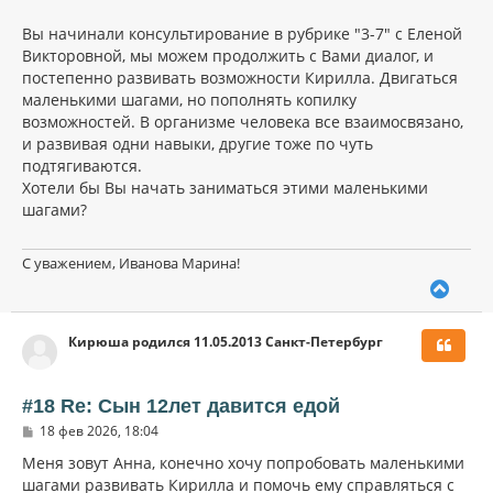
Вы начинали консультирование в рубрике "3-7" с Еленой
Викторовной, мы можем продолжить с Вами диалог, и
постепенно развивать возможности Кирилла. Двигаться
маленькими шагами, но пополнять копилку
возможностей. В организме человека все взаимосвязано,
и развивая одни навыки, другие тоже по чуть
подтягиваются.
Хотели бы Вы начать заниматься этими маленькими
шагами?
С уважением, Иванова Марина!
В
е
р
Кирюша родился 11.05.2013 Санкт-Петербург
н
у
т
ь
#18 Re: Сын 12лет давится едой
с
С
18 фев 2026, 18:04
я
о
к
о
Меня зовут Анна, конечно хочу попробовать маленькими
н
б
шагами развивать Кирилла и помочь ему справляться с
щ
а