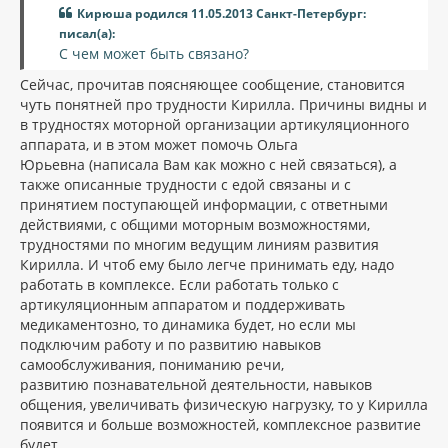
а
и
Кирюша родился 11.05.2013 Санкт-Петербург:
л
е
писал(а):
у
С чем может быть связано?
Сейчас, прочитав поясняющее сообщение, становится
чуть понятней про трудности Кирилла. Причины видны и
в трудностях моторной организации артикуляционного
аппарата, и в этом может помочь Ольга
Юрьевна (написала Вам как можно с ней связаться), а
также описанные трудности с едой связаны и с
принятием поступающей информации, с ответными
действиями, с общими моторным возможностями,
трудностями по многим ведущим линиям развития
Кирилла. И чтоб ему было легче принимать еду, надо
работать в комплексе. Если работать только с
артикуляционным аппаратом и поддерживать
медикаментозно, то динамика будет, но если мы
подключим работу и по развитию навыков
самообслуживания, пониманию речи,
развитию познавательной деятельности, навыков
общения, увеличивать физическую нагрузку, то у Кирилла
появится и больше возможностей, комплексное развитие
будет.