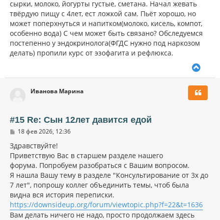
сырки, молоко, йогурты густые, сметана. Начал жевать
твёрдую пищу с 4лет, ест ложкой сам. Пьёт хорошо, но
может поперхнуться и напитком(молоко, кисель, компот,
особенно вода) С чем может быть связано? Обследуемся
постепенно у эндокринолога(ФГДС нужно под наркозом
делать) пропили курс от эзофагита и рефлюкса.
В
е
р
Иванова Марина
н
у
т
ь
#15 Re: Сын 12лет давится едой
с
С
18 фев 2026, 12:36
я
о
к
о
Здравствуйте!
н
б
Приветствую Вас в старшем разделе нашего
щ
а
форума. Попробуем разобраться с Вашим вопросом.
е
ч
н
Я нашла Вашу тему в разделе "Консультирование от 3х до
а
и
л
7 лет", попрошу коллег объединить темы, чтоб была
е
у
видна вся история переписки.
https://downsideup.org/forum/viewtopic.php?f=22&t=1636
Вам делать ничего не надо, просто продолжаем здесь