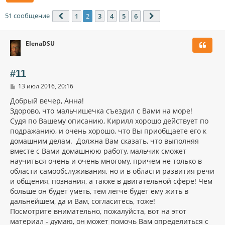
51 сообщение
1
2
3
4
5
6
Пред.
След.
ElenaDSU
#11
С
13 июл 2016, 20:16
о
о
Добрый вечер, Анна!
б
Здорово, что мальчишечка съездил с Вами на море!
щ
Судя по Вашему описанию, Кирилл хорошо действует по
е
н
подражанию, и очень хорошо, что Вы приобщаете его к
и
домашним делам. Должна Вам сказать, что выполняя
е
вместе с Вами домашнюю работу, мальчик сможет
научиться очень и очень многому, причем не только в
области самообслуживания, но и в области развития речи
и общения, познания, а также в двигательной сфере! Чем
больше он будет уметь, тем легче будет ему жить в
дальнейшем, да и Вам, согласитесь, тоже!
Посмотрите внимательно, пожалуйста, вот на этот
материал - думаю, он может помочь Вам определиться с