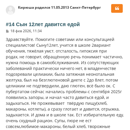
р
Кирюша родился 11.05.2013 Санкт-Петербург
н
у
т
ь
#14 Сын 12лет давится едой
с
С
18 фев 2026, 11:34
я
о
к
о
Здравствуйте. Помогите советами или консультацией
н
б
специалистов! Сыну12лет, учится в школе 2вариант
щ
а
обучения, тяжёлая умст. отсталость, гипоксия при
е
ч
н
родах, не говорит, обращённую речь понимает частично,
а
и
л
нужна помощь в самообслуживания. Из сопутствующих
е
у
заболеваний практически ничего нет, в младенчестве
подозревали целиакии, была затяжная неонотальная
желтуха, был на безглютеновой диете с 2до 8лет, потом
целиакии не подтвердили, даю глютен, всё было ок. С
пубертатом сейчас начались проблемы-с сентября 2025г
появились запоры, и начал часто давиться едой, и
задыхаться. Не прожевывает твёрдую пищу(хлеб,
макароны, котлеты), а сразу глотает и давится, отрыжка,
задыхается. И дома и в школе так. Ест избирательную еду,
очень скудный рацион. Супы, пюре не ест
совсем,любимое-макароны, белый хлеб, творожные