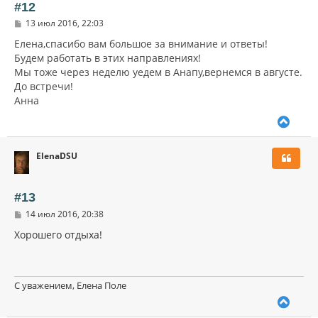
ь
#12
с
С
13 июл 2016, 22:03
я
о
к
о
Елена,спасибо вам большое за внимание и ответы!
н
б
Будем работать в этих направлениях!
щ
а
Мы тоже через неделю уедем в Анапу,вернемся в августе.
е
ч
н
До встречи!
а
и
л
Анна
е
у
В
е
р
ElenaDSU
н
у
т
ь
#13
с
С
14 июл 2016, 20:38
я
о
к
о
Хорошего отдыха!
н
б
щ
а
е
ч
н
а
и
С уважением, Елена Поле
л
е
В
у
е