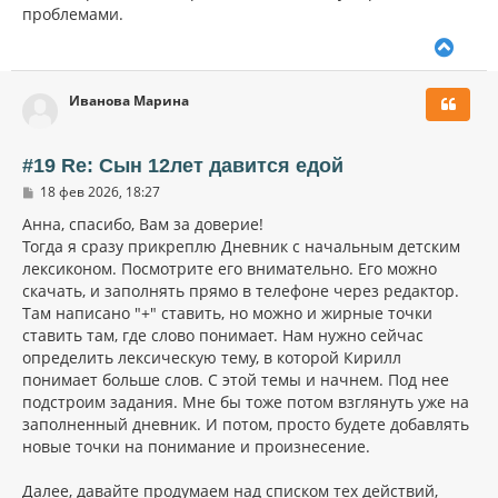
проблемами.
е
ч
н
а
и
В
л
е
е
у
р
Иванова Марина
н
у
т
ь
#19 Re: Сын 12лет давится едой
с
С
18 фев 2026, 18:27
я
о
к
о
Анна, спасибо, Вам за доверие!
н
б
Тогда я сразу прикреплю Дневник с начальным детским
щ
а
лексиконом. Посмотрите его внимательно. Его можно
е
ч
н
скачать, и заполнять прямо в телефоне через редактор.
а
и
л
Там написано "+" ставить, но можно и жирные точки
е
у
ставить там, где слово понимает. Нам нужно сейчас
определить лексическую тему, в которой Кирилл
понимает больше слов. С этой темы и начнем. Под нее
подстроим задания. Мне бы тоже потом взглянуть уже на
заполненный дневник. И потом, просто будете добавлять
новые точки на понимание и произнесение.
Далее, давайте продумаем над списком тех действий,