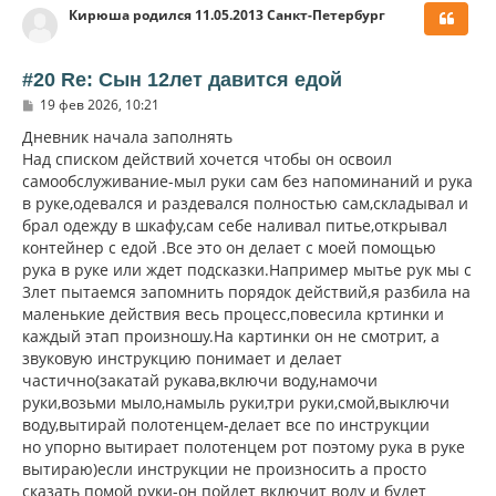
Кирюша родился 11.05.2013 Санкт-Петербург
н
у
т
ь
#20 Re: Сын 12лет давится едой
с
С
19 фев 2026, 10:21
я
о
к
о
Дневник начала заполнять
н
б
Над списком действий хочется чтобы он освоил
щ
а
самообслуживание-мыл руки сам без напоминаний и рука
е
ч
н
в руке,одевался и раздевался полностью сам,складывал и
а
и
л
брал одежду в шкафу,сам себе наливал питье,открывал
е
у
контейнер с едой .Все это он делает с моей помощью
рука в руке или ждет подсказки.Например мытье рук мы с
3лет пытаемся запомнить порядок действий,я разбила на
маленькие действия весь процесс,повесила кртинки и
каждый этап произношу.На картинки он не смотрит, а
звуковую инструкцию понимает и делает
частично(закатай рукава,включи воду,намочи
руки,возьми мыло,намыль руки,три руки,смой,выключи
воду,вытирай полотенцем-делает все по инструкции
но упорно вытирает полотенцем рот поэтому рука в руке
вытираю)если инструкции не произносить а просто
сказать помой руки-он пойдет включит воду и будет