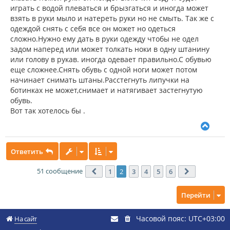
играть с водой плеваться и брызгаться и иногда может
взять в руки мыло и натереть руки но не смыть. Так же с
одеждой снять с себя все он может но одеться
сложно.Нужно ему дать в руки одежду чтобы не одел
задом наперед или может толкать ноки в одну штанину
или голову в рукав. иногда одевает правильно.С обувью
еще сложнее.Снять обувь с одной ноги может потом
начинает снимать штаны.Расстегнуть липучки на
ботинках не может,снимает и натягивает застегнутую
обувь.
Вот так хотелось бы .
В
е
р
Ответить
н
у
т
51 сообщение
1
2
3
4
5
6
Пред.
След.
ь
с
Перейти
я
к
н
Часовой пояс:
UTC+03:00
На сайт
а
ч