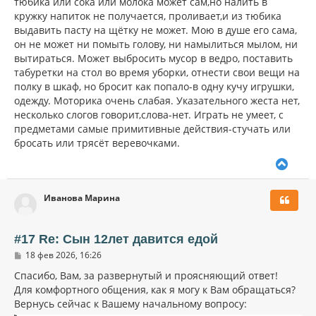
тюбика или сока или молока может сам,но налить в
кружку напиток не получается, проливает,и из тюбика
выдавить пасту на щётку не может. Мою в душе его сама,
он не может ни помыть голову, ни намылиться мылом, ни
вытираться. Может выбросить мусор в ведро, поставить
табуретки на стол во время уборки, отнести свои вещи на
полку в шкаф, но бросит как попало-в одну кучу игрушки,
одежду. Моторика очень слабая. Указательного жеста нет,
несколько слогов говорит,слова-нет. Играть не умеет, с
предметами самые примитивные действия-стучать или
бросать или трясёт веревочками.
В
е
р
Иванова Марина
н
у
т
ь
#17 Re: Сын 12лет давится едой
с
С
18 фев 2026, 16:26
я
о
к
о
Спасибо, Вам, за развернутый и проясняющий ответ!
н
б
Для комфортного общения, как я могу к Вам обращаться?
щ
а
Вернусь сейчас к Вашему начальному вопросу:
е
ч
н