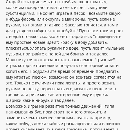
Старайтесь привлечь его к грубым, шероховатым,
колючим поверхностям,а также к игре с сыпучили
субстанциями. Не хочет играть в песок - возьмите какую-
нибудь фасоль или округлые макароны, пусть если не
руками, то ногами в тазике с фасолью топчется, а там и
для рук дело найдется, попробуйте! Пусть все-таки играет
с водой столько. сколько хочет, старайтесь "подкидывать
ему простые новые идеи": краску в воду добавить,
плескаться, хлопать руками по воде, пусть ловит мыльные
пузыри, поиграйте с пеной для бритья и так далее.
Мальчику точно показаны так называемые "грязные"
игры, которые позволяюи получать сенсторный опыт и
копить его. Продолжайте время от времени предлагать
ему игратьс песком, возможно он все-таки согласится на
это. Только не куличики пока лепить, а просто возить
руками по песку, пересыпать его, искать в песке или в
гречке или рисе мелкие интересные ему игрушки,
шарики какие-нибудь и так далее.
Возможно, игры на развитие точных движений , типа
нанизывания бус, пока стоит немного отложить и
заменить чем-то менее сложным - пусть, например,
какие-нибудь ложки чайные раскладывает или в шишки
играет, складывает их в кузов грузовика , потом везет и