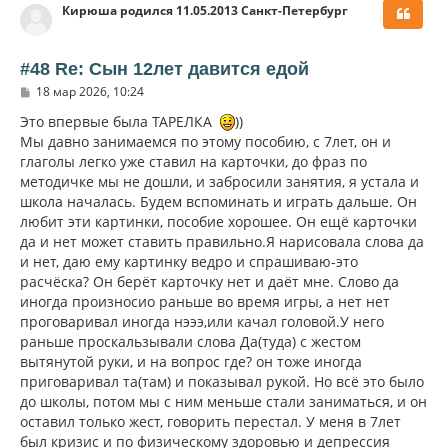
Кирюша родился 11.05.2013 Санкт-Петербург
н
у
т
ь
#48 Re: Сын 12лет давится едой
с
С
18 мар 2026, 10:24
я
о
к
о
Это впервые была ТАРЕЛКА
))
н
б
Мы давно занимаемся по этому пособию, с 7лет, он и
щ
а
глаголы легко уже ставил на карточки, до фраз по
е
ч
н
методичке мы не дошли, и забросили занятия, я устала и
а
и
л
школа началась. Будем вспоминать и играть дальше. Он
е
у
любит эти картинки, пособие хорошее. Он ещё карточки
да и нет может ставить правильно.Я нарисовала слова да
и нет, даю ему картинку ведро и спрашиваю-это
расчёска? Он берёт карточку нет и даёт мне. Слово да
иногда произносио раньше во время игры, а нет нет
проговаривал иногда нэээ,или качал головой.У него
раньше проскальзывали слова Да(туда) с жестом
вытянутой руки, и на вопрос где? он тоже иногда
приговаривал та(там) и показывал рукой. Но всё это было
до школы, потом мы с ним меньше стали заниматься, и он
оставил только жест, говорить перестал. У меня в 7лет
был кризис и по физическому здоровью и депрессия