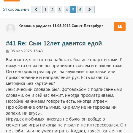
51 сообщение
1
2
3
4
5
6
Пред.
След.
Кирюша родился 11.05.2013 Санкт-Петербург
#41 Re: Сын 12лет давится едой
С
06 мар 2026, 16:43
о
о
Вы знаете, я не готова работать больше с карточками. Я
б
вижу, что он их не воспринимает совсем и в школе тоже.
щ
Он сенсорик и реагирует на звуковые подсказки или
е
н
прикосновение и направление рук. Есть какая то
и
методика без карточек?
е
Лексический словарь был, фотоальбом с подписанными
словами, он и сейчас лежит, иногда просматриваем.
Пособие начинаем говорить есть, иногда играем.
Про обоняние опять мимо, Кириллу не интересны ни
запахи, ни вкусы.
Игрушек любимых никогда не было, он вобще в
сюжетные игры никогда не играл и не интересовался. Он
не любит или не умеет играть. Кидает, трясёт, катает по