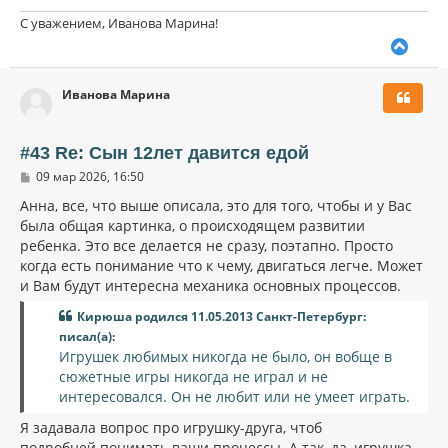
С уважением, Иванова Марина!
В
е
р
Иванова Марина
н
у
т
ь
#43 Re: Сын 12лет давится едой
с
С
09 мар 2026, 16:50
я
о
к
о
Анна, все, что выше описала, это для того, чтобы и у Вас
н
б
была общая картинка, о происходящем развитии
щ
а
ребенка. Это все делается не сразу, поэтапно. Просто
е
ч
н
когда есть понимание что к чему, двигаться легче. Может
а
и
л
и Вам будут интересна механика основных процессов.
е
у
Кирюша родился 11.05.2013 Санкт-Петербург:
писал(а):
Игрушек любимых никогда не было, он вобще в
сюжетные игры никогда не играл и не
интересовался. Он не любит или не умеет играть.
Я задавала вопрос про игрушку-друга, чтоб
подробней понимать ваши процессы. А так, да, игрушка-