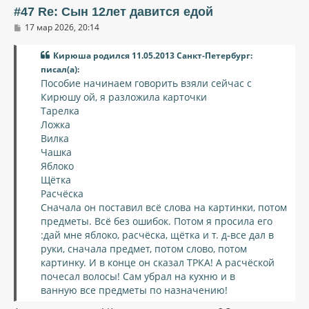
ь
#47 Re: Сын 12лет давится едой
с
С
17 мар 2026, 20:14
я
о
к
о
н
Кирюша родился 11.05.2013 Санкт-Петербург:
б
щ
а
писал(а):
е
ч
Пособие начинаем говорить взяли сейчас с
н
а
и
Кирюшу ой, я разложила карточки
л
е
Тарелка
у
Ложка
Вилка
Чашка
Яблоко
Щётка
Расчёска
Сначала он поставил всё слова на картинки, потом
предметы. Всё без ошибок. Потом я просила его
:дай мне яблоко, расчёска, щётка и т. д-все дал в
руки, сначала предмет, потом слово, потом
картинку. И в конце он сказал ТРКА! А расчёской
почесал волосы! Сам убрал на кухню и в
ванную все предметы по назначению!