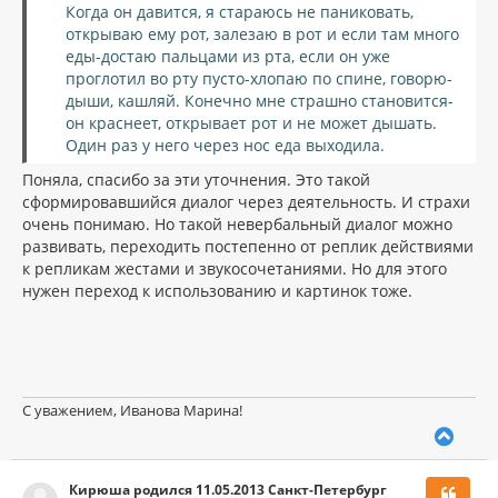
Когда он давится, я стараюсь не паниковать,
открываю ему рот, залезаю в рот и если там много
еды-достаю пальцами из рта, если он уже
проглотил во рту пусто-хлопаю по спине, говорю-
дыши, кашляй. Конечно мне страшно становится-
он краснеет, открывает рот и не может дышать.
Один раз у него через нос еда выходила.
Поняла, спасибо за эти уточнения. Это такой
сформировавшийся диалог через деятельность. И страхи
очень понимаю. Но такой невербальный диалог можно
развивать, переходить постепенно от реплик действиями
к репликам жестами и звукосочетаниями. Но для этого
нужен переход к использованию и картинок тоже.
С уважением, Иванова Марина!
В
е
р
Кирюша родился 11.05.2013 Санкт-Петербург
н