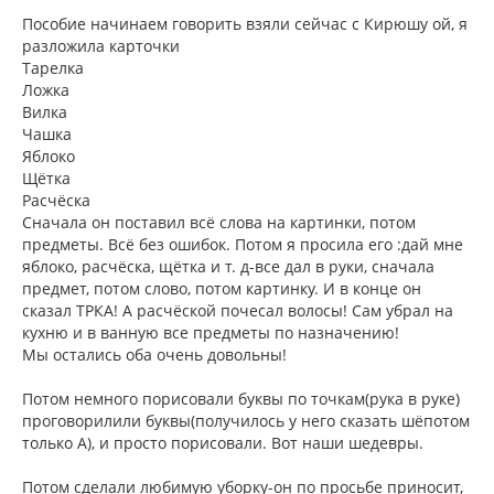
о
к
о
Пособие начинаем говорить взяли сейчас с Кирюшу ой, я
н
б
разложила карточки
щ
а
Тарелка
е
ч
н
Ложка
а
и
л
Вилка
е
у
Чашка
Яблоко
Щётка
Расчёска
Сначала он поставил всё слова на картинки, потом
предметы. Всё без ошибок. Потом я просила его :дай мне
яблоко, расчёска, щётка и т. д-все дал в руки, сначала
предмет, потом слово, потом картинку. И в конце он
сказал ТРКА! А расчёской почесал волосы! Сам убрал на
кухню и в ванную все предметы по назначению!
Мы остались оба очень довольны!
Потом немного порисовали буквы по точкам(рука в руке)
проговорилили буквы(получилось у него сказать шёпотом
только А), и просто порисовали. Вот наши шедевры.
Потом сделали любимую уборку-он по просьбе приносит,