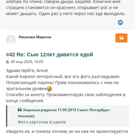
хлопаю по спине, говорю-дыши, кашляй. Конечно мне
страшно становится-он краснеет, открывает рот и не
может дышать. Один раз у него через нос еда выходила.
В
е
р
Иванова Марина
н
у
т
ь
#42 Re: Сын 12лет давится едой
с
С
09 мар 2026, 16:03
я
о
к
о
Здравствуйте, Анна!
н
б
Какой Кирилл интересный, все его фото разглядываю.
щ
а
Потрясающий парень! Прям познакомилась с ним на
е
ч
н
зрительном уровне
.
а
и
л
Спасибо за анкету. Прокомментирую свои наблюдения в
е
у
конце сообщения.
Кирюша родился 11.05.2013 Санкт-Петербург:
писал(а):
Фото карточек в школе
Увидела их, и поняла почему он на них не ориентируется.