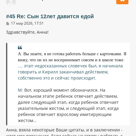
у
т
ь
#45 Re: Сын 12лет давится едой
с
С
17 мар 2026, 17:51
я
о
к
о
Здравствуйте, Анна!
н
б
щ
а
е
ч
н
а
и
А: Вы знаете, я не готова работать больше с карточками. Я
л
е
вижу, что он их не воспринимает совсем и в школе тоже.
у
.... этап недосказанных словечек был, я начинала
говорить и Кирилл заканчивал действием,
собственно это и сейчас происходит.
М:
Вот, хороший момент обозначился. На
начальном этапе ребенок отвечает действием,
далее следующий этап, когда ребенок отвечает
указательным жестом, и следующий этап, когда
ребенок отвечает взрослому имитирующим
жестом...
Анна, взяла некоторые Ваши цитаты, и в заключении -
идет мое пояснение. Если сейчас не готовы работать с