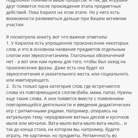
друг появится после прохождения этапа предметных
действий. Пока Кирилл на этом этапе. Но у него есть
возможности развиваться дальше при Вашем активном
участии.
Я посмотрела анкету, вот что важное отметила:
1. У Кирилла есть упрощенное произнесение некоторых
слов, и это в основном названия предметов отдельным
слогом или звукосочетанием. Глагольных обозначений
нет - а вот они нам нужны для того, чтобы был заход на
произнесение фразы. Даже есть она будет из
звукосочетания и указательного жеста, или социального,
или имитирующего.
2. Есть только одна категория слов, где встречаются
слова из повторяющихся слогов (баба, мама, папа). Нужны
еще такие слова. А они появятся вместе с появлением
повторяющейся деятельности и введения дидактических
игр с ритмичными рядами. Например, опираясь на
актуальную тему, чередование ватных дисков и кусочков
мыла или мочалок. Вата-мыло-вата-мыло-вата-мыло... и
так до конца стола, на котором вы, например, будете
играть. Не картинки, но предметы. Ритмичность во