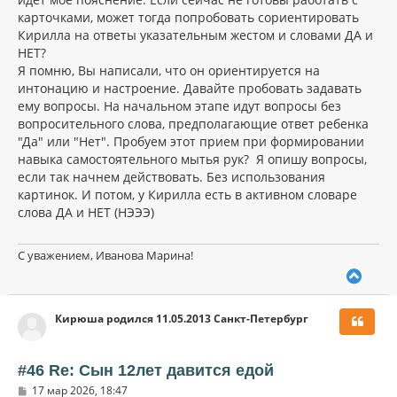
карточками, может тогда попробовать сориентировать
Кирилла на ответы указательным жестом и словами ДА и
НЕТ?
Я помню, Вы написали, что он ориентируется на
интонацию и настроение. Давайте пробовать задавать
ему вопросы. На начальном этапе идут вопросы без
вопросительного слова, предполагающие ответ ребенка
"Да" или "Нет". Пробуем этот прием при формировании
навыка самостоятельного мытья рук? Я опишу вопросы,
если так начнем действовать. Без использования
картинок. И потом, у Кирилла есть в активном словаре
слова ДА и НЕТ (НЭЭЭ)
С уважением, Иванова Марина!
В
е
р
Кирюша родился 11.05.2013 Санкт-Петербург
н
у
т
ь
#46 Re: Сын 12лет давится едой
с
С
17 мар 2026, 18:47
я