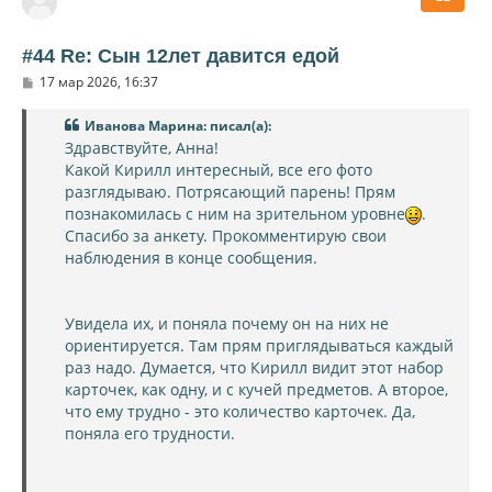
у
т
ь
#44 Re: Сын 12лет давится едой
с
С
17 мар 2026, 16:37
я
о
к
о
н
Иванова Марина: писал(а):
б
щ
а
Здравствуйте, Анна!
е
ч
Какой Кирилл интересный, все его фото
н
а
и
разглядываю. Потрясающий парень! Прям
л
е
познакомилась с ним на зрительном уровне
.
у
Спасибо за анкету. Прокомментирую свои
наблюдения в конце сообщения.
Увидела их, и поняла почему он на них не
ориентируется. Там прям приглядываться каждый
раз надо. Думается, что Кирилл видит этот набор
карточек, как одну, и с кучей предметов. А второе,
что ему трудно - это количество карточек. Да,
поняла его трудности.