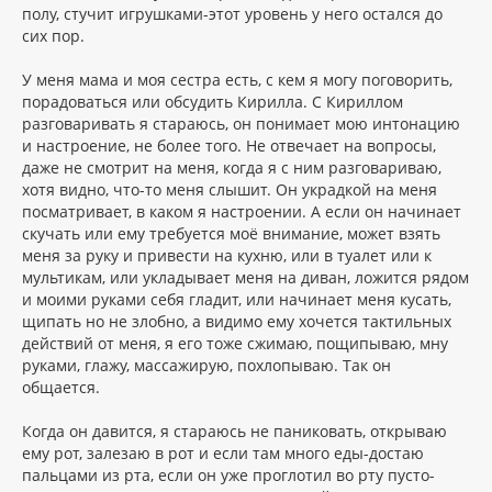
полу, стучит игрушками-этот уровень у него остался до
сих пор.
У меня мама и моя сестра есть, с кем я могу поговорить,
порадоваться или обсудить Кирилла. С Кириллом
разговаривать я стараюсь, он понимает мою интонацию
и настроение, не более того. Не отвечает на вопросы,
даже не смотрит на меня, когда я с ним разговариваю,
хотя видно, что-то меня слышит. Он украдкой на меня
посматривает, в каком я настроении. А если он начинает
скучать или ему требуется моё внимание, может взять
меня за руку и привести на кухню, или в туалет или к
мультикам, или укладывает меня на диван, ложится рядом
и моими руками себя гладит, или начинает меня кусать,
щипать но не злобно, а видимо ему хочется тактильных
действий от меня, я его тоже сжимаю, пощипываю, мну
руками, глажу, массажирую, похлопываю. Так он
общается.
Когда он давится, я стараюсь не паниковать, открываю
ему рот, залезаю в рот и если там много еды-достаю
пальцами из рта, если он уже проглотил во рту пусто-