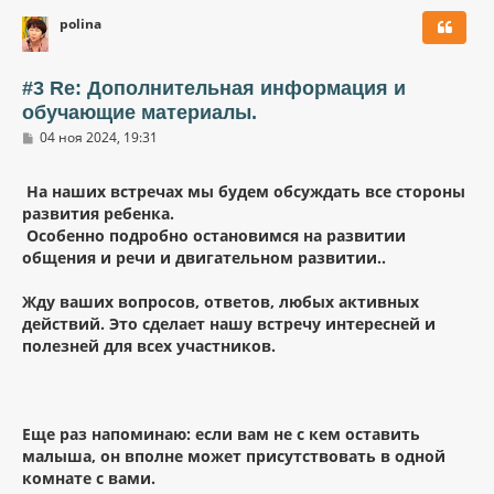
р
polina
н
у
т
ь
#3 Re: Дополнительная информация и
с
обучающие материалы.
я
С
к
04 ноя 2024, 19:31
о
н
о
а
б
На наших встречах мы будем обсуждать все стороны
ч
щ
а
развития ребенка.
е
н
л
Особенно подробно остановимся на развитии
и
у
общения и речи и двигательном развитии.
.
е
Жду ваших вопросов, ответов, любых активных
действий. Это сделает нашу встречу интересней и
полезней для всех участников.
Еще раз напоминаю: если вам не с кем оставить
малыша, он вполне может присутствовать в одной
комнате с вами.