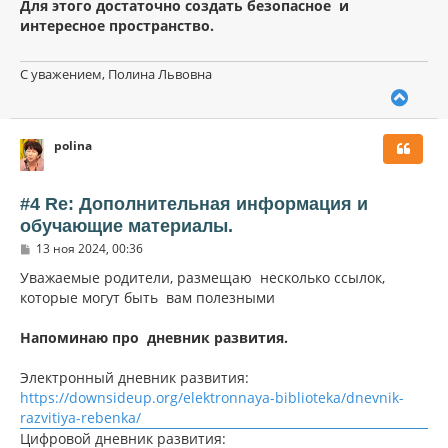
Для этого достаточно создать безопасное и
интересное пространство.
С уважением, Полина Львовна
В
е
р
polina
н
у
т
ь
#4 Re: Дополнительная информация и
с
обучающие материалы.
я
С
к
13 ноя 2024, 00:36
о
н
о
Уважаемые родители, размещаю несколько ссылок,
а
б
которые могут быть вам полезными
ч
щ
а
е
н
л
Напоминаю про дневник развития.
и
у
е
Электронный дневник развития:
https://downsideup.org/elektronnaya-biblioteka/dnevnik-
razvitiya-rebenka/
Цифровой дневник развития: