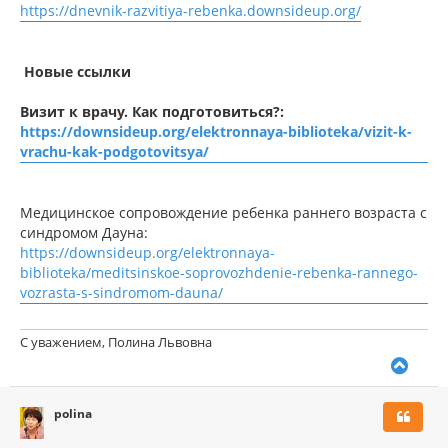
https://dnevnik-razvitiya-rebenka.downsideup.org/
Новые ссылки
Визит к врачу. Как подготовиться?:
https://downsideup.org/elektronnaya-biblioteka/vizit-k-
vrachu-kak-podgotovitsya/
Медицинское сопровождение ребенка раннего возраста с
синдромом Дауна:
https://downsideup.org/elektronnaya-
biblioteka/meditsinskoe-soprovozhdenie-rebenka-rannego-
vozrasta-s-sindromom-dauna/
С уважением, Полина Львовна
В
е
р
polina
н
у