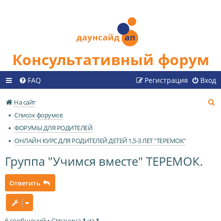
Консультативный форум
FAQ
Регистрация
Вход
П
На сайт
о
Список форумов
и
ФОРУМЫ ДЛЯ РОДИТЕЛЕЙ
с
ОНЛАЙН КУРС ДЛЯ РОДИТЕЛЕЙ ДЕТЕЙ 1,5-3 ЛЕТ "ТЕРЕМОК"
к
Группа "Учимся вместе" ТЕРЕМОК.
Ответить
6 сообщений • Страница
1
из
1