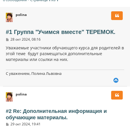
polina
#1 Группа "Учимся вместе" ТЕРЕМОК.
С
28 окт 2024, 08:16
о
о
Уважаемые участники обучающего курса для родителей в
б
этой теме будут размещаться дополнительные
щ
материалы или ссылки на них.
е
н
и
е
С уважением, Полина Львовна
В
е
р
polina
н
у
т
ь
#2 Re: Дополнительная информация и
с
обучающие материалы.
я
С
к
29 окт 2024, 19:41
о
н