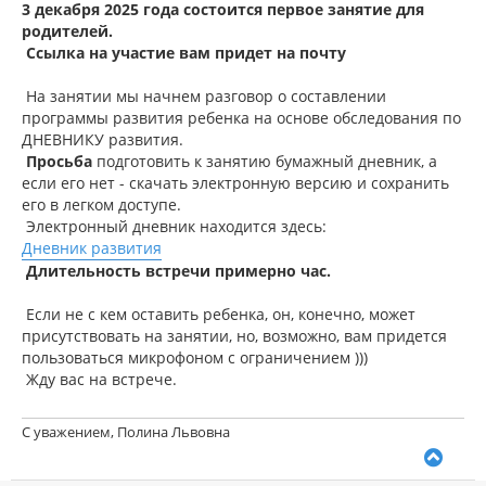
о
3 декабря 2025 года
состоится первое занятие для
а
б
родителей.
ч
щ
а
Ссылка на участие вам придет на почту
е
н
л
и
у
На занятии мы начнем разговор о составлении
е
программы развития ребенка на основе обследования по
ДНЕВНИКУ развития.
Просьба
подготовить к занятию бумажный дневник, а
если его нет - скачать электронную версию и сохранить
его в легком доступе.
Электронный дневник находится здесь:
Дневник развития
Длительность встречи примерно час.
Если не с кем оставить ребенка, он, конечно, может
присутствовать на занятии, но, возможно, вам придется
пользоваться микрофоном с ограничением )))
Жду вас на встрече.
С уважением, Полина Львовна
В
е