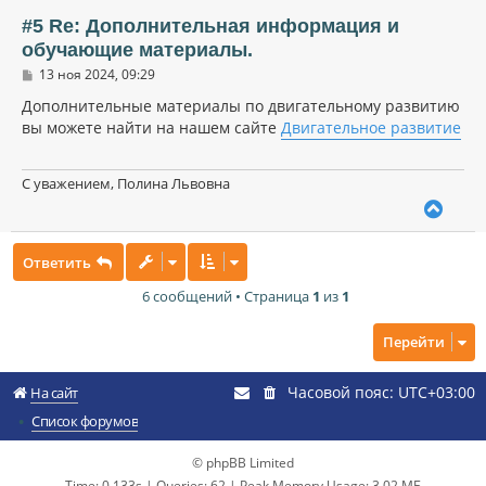
т
ь
#5 Re: Дополнительная информация и
с
обучающие материалы.
я
С
к
13 ноя 2024, 09:29
о
н
о
Дополнительные материалы по двигательному развитию
а
б
вы можете найти на нашем сайте
Двигательное развитие
ч
щ
а
е
н
л
и
С уважением, Полина Львовна
у
е
В
е
р
Ответить
н
у
6 сообщений • Страница
1
из
1
т
ь
с
Перейти
я
к
Часовой пояс:
UTC+03:00
н
На сайт
а
Список форумов
ч
а
© phpBB Limited
л
у
Time: 0.133s
|
Queries: 62
| Peak Memory Usage: 3.02 МБ