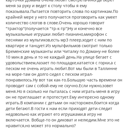
меня за руку и ведет к столу чтобы я ему
показывала.Пытается повторить слова по картинкам.По
крайней мере у него получается проговорить как умеет
количество слогов в слове.Очень хорошо говорит
"трактор"(получается "тр-к-тр")Ну и конечно все
музыкальные игрушки любит-пианино,микрофон с
песнями из мультиков,есть мр3 плеер,ходит с ним по
квартире и танцует.Из мультфильмов смотрит только
Бременские музыканты или Читалку по Доману-не более
10 мин.в день и то не каждый день.На улице бегает с
удовольствием,лазает по площадке,катается с горки,а с
песком не очень играть любит.Вот мы были в Таллинне
на море-там он долго сидел с песком играл-
понравилось.Ну вот так как-то.Большую часть времени он
проводит сам с собой-ему не скучно.Если нужно,зовет
меня.Но я сколько ни пыталась с ним играть-меня в игру
он не приглашает и протестует.Ему интересно одному
играть.В компании с детьми он насторожен,боится когда
дети бегают.В гости к нам если приходят дети-следит
недовольно как играют его игрушками,в игру не
включается. Вобще-то он диковат и нелюдим.Мне это не
нравится,но может это нормально?