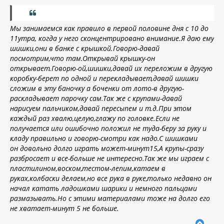
к
о
н
б
щ
а
е
Мы занимаемся как правило в первой половине дня с 10 до
ч
н
а
11утра, когда у него
сконцентрировано внимание.Я даю ему
и
л
шишки,они в банке с крышкой.Говорю-давай
е
у
посмотрим,что там.Открывай крышку-он
открывает.Говорю-
ой,шишки,давай их переложим в другую
коробку-берет по одной и перекладывает,давай шишки
сложим в эту баночку а боченки от лото-в другую-
раскладывает парочку сам
.
Так же с крупами-давай
нарисуем пальчиком,давай пересып
ем
и т.д.При этом
каждый раз хвалю,целую,глажу по головке.Если не
получается или ошибочно положил не туда-беру за руку и
кладу правильно и говорю-смотри как надо.
С шишками
он
довольно долго играть может-мину
т15,А крупы-сразу
разбросает и все-больше не интересно.Так же мы играем с
пластилином,воском,тестом-лепим,катаем в
руках,колбаски делаем,но все рука в руке,только недавно он
начал катать ладошками шарики и немн
ого пальцами
размазывать.Но с этими материалами тоже на долго его
не хватает-минут 5 не больше.
В