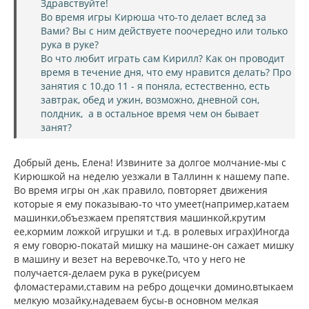
а
Здравствуйте!
е
ч
Во время игры Кирюша что-то делает вслед за
н
а
и
Вами? Вы с ним действуете поочередно или только
л
е
рука в руке?
у
Во что любит играть сам Кирилл? Как он проводит
время в течение дня, что ему нравится делать? Про
занятия с 10.до 11 - я поняла, естественно, есть
завтрак, обед и ужин, возможно, дневной сон,
полдник, а в остальное время чем он бывает
занят?
Добрый день, Елена! Извините за долгое молчание-мы с
Кирюшкой на неделю уезжали в Таллинн к нашему папе.
Во время игры он ,как правило, повторяет движения
которые я ему показываю-то что умеет(например,катаем
машинки,объезжаем препятствия машинкой,крутим
ее,кормим ложкой игрушки и т.д. в ролевых играх)Иногда
я ему говорю-покатай мишку на машине-он сажает мишку
в машину и везет на веревочке.То, что у него не
получается-делаем рука в руке(рисуем
фломастерами,ставим на ребро дощечки домино,втыкаем
мелкую мозайку,надеваем бусы-в основном мелкая