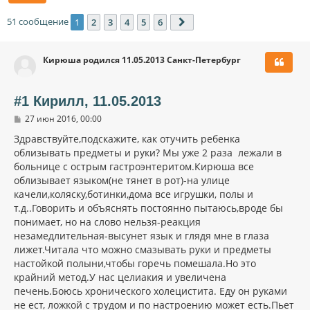
51 сообщение
1
2
3
4
5
6
След.
Кирюша родился 11.05.2013 Санкт-Петербург
#1 Кирилл, 11.05.2013
С
27 июн 2016, 00:00
о
о
Здравствуйте,подскажите, как отучить ребенка
б
облизывать предметы и руки? Мы уже 2 раза лежали в
щ
больнице с острым гастроэнтеритом.Кирюша все
е
н
облизывает языком(не тянет в рот)-на улице
и
качели,коляску,ботинки,дома все игрушки, полы и
е
т.д..Говорить и объяснять постоянно пытаюсь,вроде бы
понимает, но на слово нельзя-реакция
незамедлительная-высунет язык и глядя мне в глаза
лижет.Читала что можно смазывать руки и предметы
настойкой полыни,чтобы горечь помешала.Но это
крайний метод.У нас целиакия и увеличена
печень.Боюсь хронического холецистита. Еду он руками
не ест, ложкой с трудом и по настроению может есть.Пьет