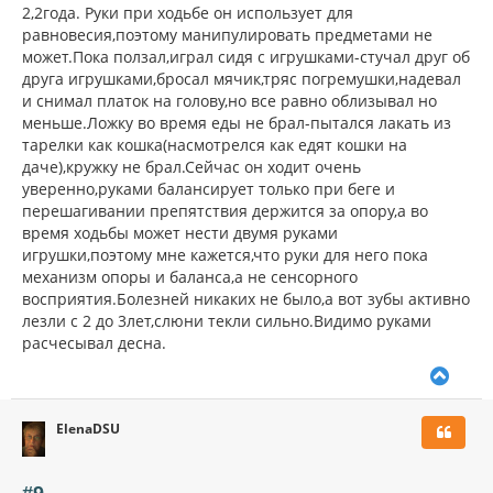
2,2года. Руки при ходьбе он использует для
равновесия,поэтому манипулировать предметами не
может.Пока ползал,играл сидя с игрушками-стучал друг об
друга игрушками,бросал мячик,тряс погремушки,надевал
и снимал платок на голову,но все равно облизывал но
меньше.Ложку во время еды не брал-пытался лакать из
тарелки как кошка(насмотрелся как едят кошки на
даче),кружку не брал.Сейчас он ходит очень
уверенно,руками балансирует только при беге и
перешагивании препятствия держится за опору,а во
время ходьбы может нести двумя руками
игрушки,поэтому мне кажется,что руки для него пока
механизм опоры и баланса,а не сенсорного
восприятия.Болезней никаких не было,а вот зубы активно
лезли с 2 до 3лет,слюни текли сильно.Видимо руками
расчесывал десна.
В
е
р
ElenaDSU
н
у
т
ь
#9