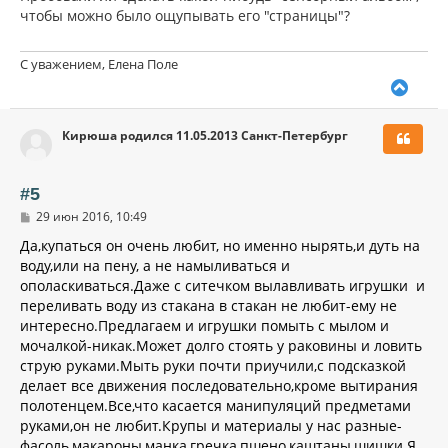
чтобы можно было ощупывать его "страницы"?
С уважением, Елена Поле
В
е
р
Кирюша родился 11.05.2013 Санкт-Петербург
н
у
т
ь
#5
с
С
29 июн 2016, 10:49
я
о
к
о
Да,купаться он очень любит, но именно нырять,и дуть на
н
б
воду,или на пену, а не намыливаться и
щ
а
ополаскиваться.Даже с ситечком вылавливать игрушки и
е
ч
н
переливать воду из стакана в стакан не любит-ему не
а
и
л
интересно.Предлагаем и игрушки помыть с мылом и
е
у
мочалкой-никак.Может долго стоять у раковины и ловить
струю руками.Мыть руки почти приучили,с подсказкой
делает все движения последовательно,кроме вытирания
полотенцем.Все,что касается манипуляций предметами
руками,он не любит.Крупы и материалы у нас разные-
фасоль,макароны,манка,гречка,пшено,каштаны,шишки.Я