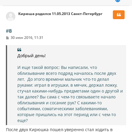
е
р
Кирюша родился 11.05.2013 Санкт-Петербург
н
у
т
ь
#8
с
С
30 июн 2016, 11:31
я
о
к
о
н
б
щ
а
Добрый день!
е
ч
н
а
и
И еще такой вопрос: Вы написали, что
л
е
облизывание всего подряд началось после двух
у
лет. До этого времени мальчик что-то делал
руками: играл в игрушки, в мячик, держал ложку,
стучал какими-нибудь предметами один о другой и
так далее? Вы сама с чем-то связываете начало
облизывания и сосание рук? С какими-то
событиями, соматическими заболеваниями,
которые пришлись на этот период или с чем-то
еще?
После двух Кирюшка пошел-уверенно стал ходить в