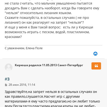
не стала считать, что мальчик умышленно пытается
досадить Вам с сделать наоборот, когда Вы говорите ему
"нельзя" относительно лизания языком.
Скажите пожалуйста, в остальных случаях ( не про
лизание!) он как реагирует на запрет "нельзя"?
И еще у меня к Вам такой вопрос: есть ли у Кирюши
возможность играть с песком, водой, пластилином,
красками?
С уважением, Елена Поле
В
е
р
Кирюша родился 11.05.2013 Санкт-Петербург
н
у
т
ь
#3
с
С
28 июн 2016, 11:14
я
о
к
о
Здравствуйте,на запрет нельзя в остальных случаях он
н
б
как правило,слушается.Насчет игр с другими
щ
а
материалами-я ему часто предлагаю,но он любит только
е
ч
н
воду.Песок,тесто,пластилин,краски,крупы он не любит-
а