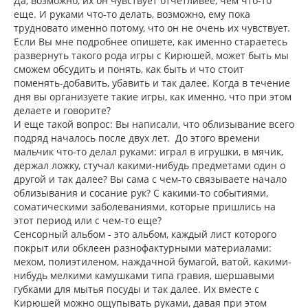
Да, возможно, их он чувствует отчетливее, чем что-то
еще. И руками что-то делать, возможно, ему пока
трудновато именно потому, что он не очень их чувствует.
Если Вы мне подробнее опишете, как именно стараетесь
развернуть такого рода игры с Кирюшей, может быть мы
сможем обсудить и понять, как быть и что стоит
поменять-добавить, убавить и так далее. Когда в течение
дня вы организуете такие игры, как именно, что при этом
делаете и говорите?
И еще такой вопрос: Вы написали, что облизывание всего
подряд началось после двух лет. До этого времени
мальчик что-то делал руками: играл в игрушки, в мячик,
держал ложку, стучал какими-нибудь предметами один о
другой и так далее? Вы сама с чем-то связываете начало
облизывания и сосание рук? С какими-то событиями,
соматическими заболеваниями, которые пришлись на
этот период или с чем-то еще?
Сенсорный альбом - это альбом, каждый лист которого
покрыт или обклеен разнофактурными материалами:
мехом, полиэтиленом, наждачной бумагой, ватой, какими-
нибудь мелкими камушками типа гравия, шершавыми
губками для мытья посуды и так далее. Их вместе с
Кирюшей можно ощупывать руками, давая при этом