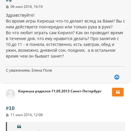
с
С
06 июл 2016, 16:10
я
о
к
о
Здравствуйте!
н
б
Во время игры Кирюша что-то делает вслед за Вами? Вы с
щ
а
ним действуете поочередно или только рука в руке?
е
ч
н
Во что любит играть сам Кирилл? Как он проводит время
а
и
л
в течение дня, что ему нравится делать? Про занятия с
е
у
10.до 11 - я поняла, естественно, есть завтрак, обед и
ужин, возможно, дневной сон, полдник, а в остальное
время чем он бывает занят?
С уважением, Елена Поле
В
е
р
Кирюша родился 11.05.2013 Санкт-Петербург
н
у
т
ь
#10
с
С
11 июл 2016, 12:08
я
о
к
о
н
б
щ