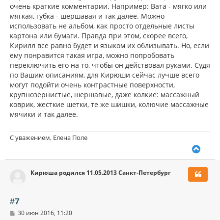
очень краткие комментарии. Например: Вата - мягко или
мягкая, губка - шершавая и так далее. Можно
использовать не альбом, как просто отдельные листы
картона или бумаги. Правда при этом, скорее всего,
Кирилл все равно будет и языком их облизывать. Но, если
ему понравится такая игра, можно попробовать
переключить его на то, чтобы он действовал руками. Судя
по Вашим описаниям, для Кирюши сейчас лучше всего
могут подойти очень контрастные поверхности,
крупнозернистые, шершавые, даже колкие: массажный
коврик, жесткие шетки, те же шишки, колючие массажные
мячики и так далее.
С уважением, Елена Поле
В
е
р
Кирюша родился 11.05.2013 Санкт-Петербург
н
у
т
ь
#7
с
С
30 июн 2016, 11:20
я
о