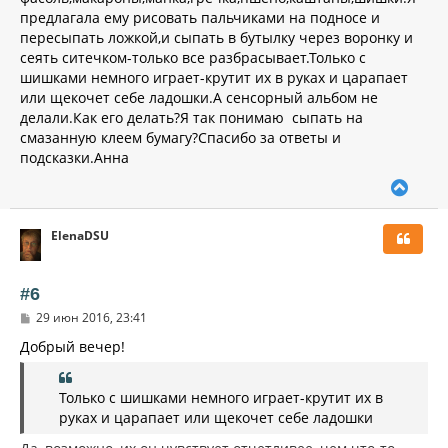
предлагала ему рисовать пальчиками на подносе и
пересыпать ложкой,и сыпать в бутылку через воронку и
сеять ситечком-только все разбрасывает.Только с
шишками немного играет-крутит их в руках и царапает
или щекочет себе ладошки.А сенсорный альбом не
делали.Как его делать?Я так понимаю сыпать на
смазанную клеем бумагу?Спасибо за ответы и
подсказки.Анна
В
е
р
ElenaDSU
н
у
т
ь
#6
с
С
29 июн 2016, 23:41
я
о
к
о
Добрый вечер!
н
б
щ
а
е
ч
Только с шишками немного играет-крутит их в
н
а
и
руках и царапает или щекочет себе ладошки
л
е
у