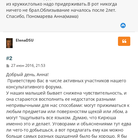
из кружки,только надо придерживать.В рот никогда
ничего не брал.Облизывание началось после 2лет.
Спасибо, Пономарева Анна(мама)
В
е
р
ElenaDSU
н
у
т
ь
#2
с
С
27 июн 2016, 21:53
я
о
к
о
Добрый день, Анна!
н
б
Приветствую Вас в числе активных участников нашего
щ
а
консультативного форума.
е
ч
н
У наших малышей бывает снижена чувствительность, и
а
и
л
она стараются восполнить ее недостаток разными
е
у
непривычными для нас способами: могут прижиматься к
любым предметам или поверхностям щекой или лбом, а
могут "ощупывать все языком. Думаю, что Кирюша
именно это и делает. Уговорами и объяснениями тут едва
ли чего-то добьешься, а вот предлагать ему как можно
больше самых разных ощущений было бы хорошо. Я бы