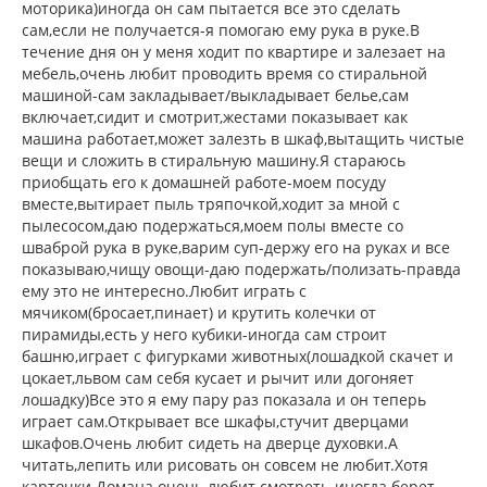
моторика)иногда он сам пытается все это сделать
сам,если не получается-я помогаю ему рука в руке.В
течение дня он у меня ходит по квартире и залезает на
мебель,очень любит проводить время со стиральной
машиной-сам закладывает/выкладывает белье,сам
включает,сидит и смотрит,жестами показывает как
машина работает,может залезть в шкаф,вытащить чистые
вещи и сложить в стиральную машину.Я стараюсь
приобщать его к домашней работе-моем посуду
вместе,вытирает пыль тряпочкой,ходит за мной с
пылесосом,даю подержаться,моем полы вместе со
шваброй рука в руке,варим суп-держу его на руках и все
показываю,чищу овощи-даю подержать/полизать-правда
ему это не интересно.Любит играть с
мячиком(бросает,пинает) и крутить колечки от
пирамиды,есть у него кубики-иногда сам строит
башню,играет с фигурками животных(лошадкой скачет и
цокает,львом сам себя кусает и рычит или догоняет
лошадку)Все это я ему пару раз показала и он теперь
играет сам.Открывает все шкафы,стучит дверцами
шкафов.Очень любит сидеть на дверце духовки.А
читать,лепить или рисовать он совсем не любит.Хотя
карточки Домана очень любит смотреть-иногда берет