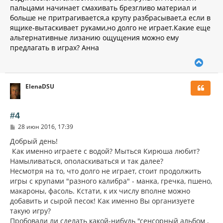
и
л
пальцами начинает смахивать брезгливо материал и
е
у
больше не притрагивается,а крупу разбрасывает,а если в
ящике-вытаскивает руками,но долго не играет.Какие еще
альтернативные лизанию ощущения можно ему
предлагать в играх? Анна
В
е
р
ElenaDSU
н
у
т
ь
#4
с
С
28 июн 2016, 17:39
я
о
к
о
Добрый день!
н
б
Как именно играете с водой? Мыться Кирюша любит?
щ
а
Намыливаться, ополаскиваться и так далее?
е
ч
н
Несмотря на то, что долго не играет, стоит продолжить
а
и
л
игры с крупами "разного калибра" - манка, гречка, пшено,
е
у
макароны, фасоль. Кстати, к их числу вполне можно
добавить и сырой песок! Как именно Вы организуете
такую игру?
Пробовали ли сделать какой-нибудь "сенсорный альбом ,