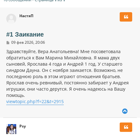
НастяП
#1 Заикание
С
09 фев 2026, 20:06
о
о
Здравствуйте, Вера Анатольевна! Мне посоветовала
б
обратиться к Вам Марина Михайловна. Я мама двух
щ
сыновей, Ярослава 4 года и Андрей 1 год. У старшего
е
н
синдром Дауна. Он с ноября заикается. Возможно, не
и
последнюю роль в этом играют отношения братьев.
е
Ярослав очень ревнивый, постоянно забирает у Андрея
игрушки, они часто дерутся. Я очень надеюсь на Вашу
помощь.
viewtopic.php?f=22&t=2915
В
е
р
Psy
н
у
т