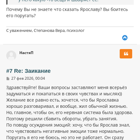
Почему Вы не знаете что сказать Ярославу? Вы боитесь
его поругать?
С уважением, Степанова Вера, психолог
В
е
р
НастяП
н
у
т
ь
#7 Re: Заикание
с
С
27 фев 2026, 00:04
я
о
к
о
Здравствуйте! Ваши вопросы заставляют меня всерьёз
н
б
задуматься и покапаться в своих чувствах и мыслях))
щ
а
Желание все равно есть, хочется, что бы Ярославка
е
ч
н
хорошо разговаривал, и вообще, жил обычной жизнью.
а
и
л
Но, главное, чтобы он, его нервная система была здорова.
е
у
Поэтому решили сбавить обороты, убрать занятия.
По поводу осуждения эмоций: хочу, что бы Ярослав знал,
что чувствовать негативные эмоции тоже нормально.
Поругать я его не боюсь, но это не работает. Он сразу