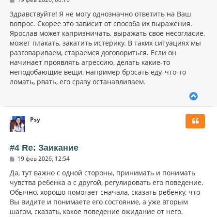
я
о
к
о
Здравствуйте! Я не могу однозначно ответить на Ваш
н
б
вопрос. Скорее это зависит от способа их выражения.
щ
а
Ярослав может капризничать, выражать свое несогласие,
е
ч
н
может плакать, закатить истерику. В таких ситуациях мы
а
и
л
разговариваем, стараемся договориться. Если он
е
у
начинает проявлять агрессию, делать какие-то
неподобающие вещи, например бросать еду, что-то
ломать, рвать, его сразу останавливаем.
В
е
р
Psy
н
у
т
ь
#4 Re: Заикание
с
С
19 фев 2026, 12:54
я
о
к
о
Да, тут важно с одной стороны, принимать и понимать
н
б
чувства ребенка а с другой, регулировать его поведение.
щ
а
Обычно, хорошо помогает сначала, сказать ребенку, что
е
ч
н
Вы видите и понимаете его состояние, а уже вторым
а
и
л
шагом, сказать, какое поведение ожидание от него.
е