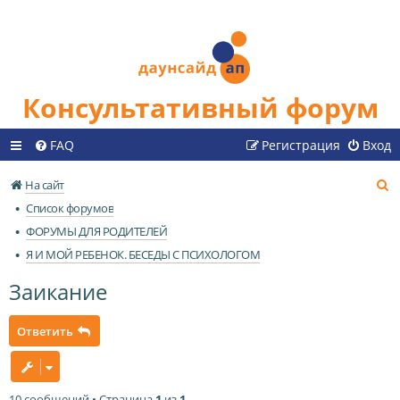
Консультативный форум
FAQ
Регистрация
Вход
П
На сайт
о
Список форумов
и
ФОРУМЫ ДЛЯ РОДИТЕЛЕЙ
с
Я И МОЙ РЕБЕНОК. БЕСЕДЫ С ПСИХОЛОГОМ
к
Заикание
Ответить
10 сообщений • Страница
1
из
1