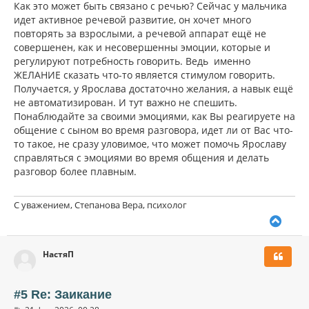
у
Как это может быть связано с речью? Сейчас у мальчика
идет активное речевой развитие, он хочет много
повторять за взрослыми, а речевой аппарат ещё не
совершенен, как и несовершенны эмоции, которые и
регулируют потребность говорить. Ведь именно
ЖЕЛАНИЕ сказать что-то является стимулом говорить.
Получается, у Ярослава достаточно желания, а навык ещё
не автоматизирован. И тут важно не спешить.
Понаблюдайте за своими эмоциями, как Вы реагируете на
общение с сыном во время разговора, идет ли от Вас что-
то такое, не сразу уловимое, что может помочь Ярославу
справляться с эмоциями во время общения и делать
разговор более плавным.
С уважением, Степанова Вера, психолог
В
е
р
НастяП
н
у
т
ь
#5 Re: Заикание
с