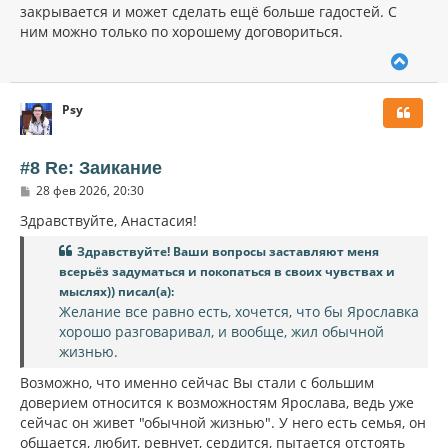
закрывается и может сделать ещё больше гадостей. С
ним можно только по хорошему договориться.
В
е
р
Psy
н
у
т
ь
#8 Re: Заикание
с
С
28 фев 2026, 20:30
я
о
к
о
Здравствуйте, Анастасия!
н
б
щ
а
Здравствуйте! Ваши вопросы заставляют меня
е
ч
всерьёз задуматься и покопаться в своих чувствах и
н
а
и
мыслях)) писал(а):
л
е
Желание все равно есть, хочется, что бы Ярославка
у
хорошо разговаривал, и вообще, жил обычной
жизнью.
Возможно, что именно сейчас Вы стали с большим
доверием относится к возможностям Ярослава, ведь уже
сейчас он живет "обычной жизнью". У него есть семья, он
общается, любит, ревнует, сердится, пытается отстоять