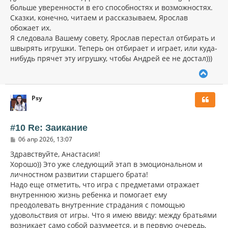
а
больше уверенности в его способностях и возможностях.
е
ч
н
Сказки, конечно, читаем и рассказываем, Ярослав
а
и
л
обожает их.
е
у
Я следовала Вашему совету, Ярослав перестал отбирать и
швырять игрушки. Теперь он отбирает и играет, или куда-
нибудь прячет эту игрушку, чтобы Андрей ее не достал)))
В
е
р
Psy
н
у
т
ь
#10 Re: Заикание
с
С
06 апр 2026, 13:07
я
о
к
о
Здравствуйте, Анастасия!
н
б
Хорошо)) Это уже следующий этап в эмоциональном и
щ
а
личностном развитии старшего брата!
е
ч
н
Надо еще отметить, что игра с предметами отражает
а
и
л
внутреннюю жизнь ребенка и помогает ему
е
у
преодолевать внутренние страдания с помощью
удовольствия от игры. Что я имею ввиду: между братьями
возникает само собой разумеется, и в первую очередь,