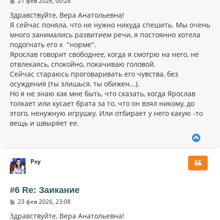
С
21 фев 2026, 00:28
я
о
к
о
Здравствуйте, Вера Анатольевна!
н
б
Я сейчас поняла, что не нужно никуда спешить. Мы очень
щ
а
много занимались развитием речи, я постоянно хотела
е
ч
н
подогнать его к "норме".
а
и
л
Ярослав говорит свободнее, когда я смотрю на него, не
е
у
отвлекаясь, спокойно, покачиваю головой.
Сейчас стараюсь проговаривать его чувства, без
осуждения (ты злишься, ты обижен...).
Но я не знаю как мне быть, что сказать, когда Ярослав
толкает или кусает брата за то, что он взял никому, до
этого, ненужную игрушку. Или отбирает у него какую -то
вещь и швыряет ее.
В
е
р
Psy
н
у
т
ь
#6 Re: Заикание
с
С
23 фев 2026, 23:08
я
о
к
о
Здравствуйте, Вера Анатольевна!