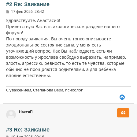
ь
#2 Re: Заикание
с
С
17 фев 2026, 23:42
я
о
к
о
Здравствуйте, Анастасия!
н
б
Приветствую Вас в психологическом разделе нашего
щ
а
форума!
е
ч
н
По поводу заикания. Вы очень тонко описываете
а
и
л
эмоциональное состояние сына, у меня есть
е
у
уточняющий вопрос. Как Вы наблюдаете, есть ли
возможность у Ярослава свободно выражать, например,
злость, агрессию, ревность, то есть те чувства, которые
обычно не поощряются родителями, а для ребенка
вполне естественны.
С уважением, Степанова Вера, психолог
В
е
р
НастяП
н
у
т
ь
#3 Re: Заикание
с
С
19 фев 2026, 00:16