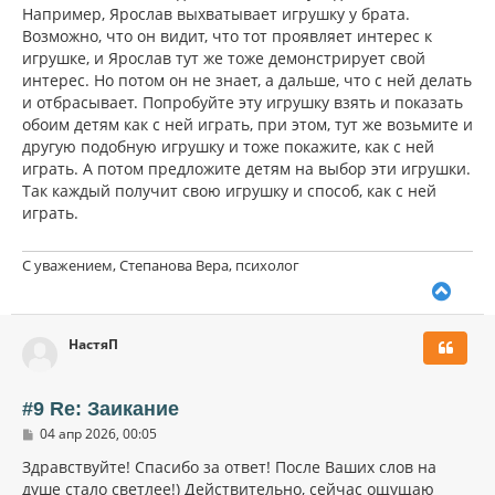
Например, Ярослав выхватывает игрушку у брата.
Возможно, что он видит, что тот проявляет интерес к
игрушке, и Ярослав тут же тоже демонстрирует свой
интерес. Но потом он не знает, а дальше, что с ней делать
и отбрасывает. Попробуйте эту игрушку взять и показать
обоим детям как с ней играть, при этом, тут же возьмите и
другую подобную игрушку и тоже покажите, как с ней
играть. А потом предложите детям на выбор эти игрушки.
Так каждый получит свою игрушку и способ, как с ней
играть.
С уважением, Степанова Вера, психолог
В
е
р
НастяП
н
у
т
ь
#9 Re: Заикание
с
С
04 апр 2026, 00:05
я
о
к
о
Здравствуйте! Спасибо за ответ! После Ваших слов на
н
б
душе стало светлее!) Действительно, сейчас ощущаю
щ