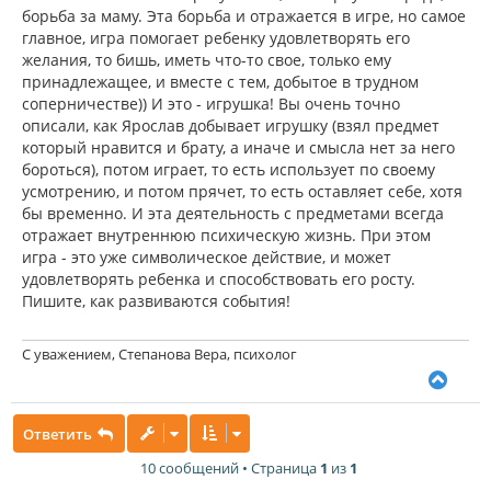
борьба за маму. Эта борьба и отражается в игре, но самое
главное, игра помогает ребенку удовлетворять его
желания, то бишь, иметь что-то свое, только ему
принадлежащее, и вместе с тем, добытое в трудном
соперничестве)) И это - игрушка! Вы очень точно
описали, как Ярослав добывает игрушку (взял предмет
который нравится и брату, а иначе и смысла нет за него
бороться), потом играет, то есть использует по своему
усмотрению, и потом прячет, то есть оставляет себе, хотя
бы временно. И эта деятельность с предметами всегда
отражает внутреннюю психическую жизнь. При этом
игра - это уже символическое действие, и может
удовлетворять ребенка и способствовать его росту.
Пишите, как развиваются события!
С уважением, Степанова Вера, психолог
В
е
р
Ответить
н
у
10 сообщений • Страница
1
из
1
т
ь