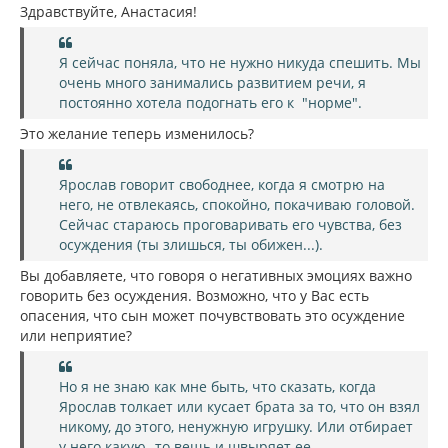
н
б
Здравствуйте, Анастасия!
щ
а
е
ч
н
а
и
Я сейчас поняла, что не нужно никуда спешить. Мы
л
е
очень много занимались развитием речи, я
у
постоянно хотела подогнать его к "норме".
Это желание теперь изменилось?
Ярослав говорит свободнее, когда я смотрю на
него, не отвлекаясь, спокойно, покачиваю головой.
Сейчас стараюсь проговаривать его чувства, без
осуждения (ты злишься, ты обижен...).
Вы добавляете, что говоря о негативных эмоциях важно
говорить без осуждения. Возможно, что у Вас есть
опасения, что сын может почувствовать это осуждение
или неприятие?
Но я не знаю как мне быть, что сказать, когда
Ярослав толкает или кусает брата за то, что он взял
никому, до этого, ненужную игрушку. Или отбирает
у него какую -то вещь и швыряет ее.