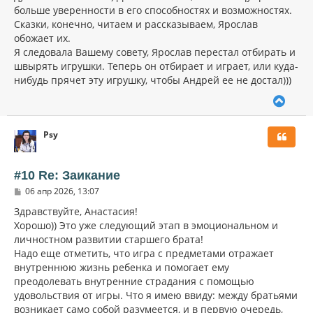
а
больше уверенности в его способностях и возможностях.
е
ч
н
Сказки, конечно, читаем и рассказываем, Ярослав
а
и
л
обожает их.
е
у
Я следовала Вашему совету, Ярослав перестал отбирать и
швырять игрушки. Теперь он отбирает и играет, или куда-
нибудь прячет эту игрушку, чтобы Андрей ее не достал)))
В
е
р
Psy
н
у
т
ь
#10 Re: Заикание
с
С
06 апр 2026, 13:07
я
о
к
о
Здравствуйте, Анастасия!
н
б
Хорошо)) Это уже следующий этап в эмоциональном и
щ
а
личностном развитии старшего брата!
е
ч
н
Надо еще отметить, что игра с предметами отражает
а
и
л
внутреннюю жизнь ребенка и помогает ему
е
у
преодолевать внутренние страдания с помощью
удовольствия от игры. Что я имею ввиду: между братьями
возникает само собой разумеется, и в первую очередь,