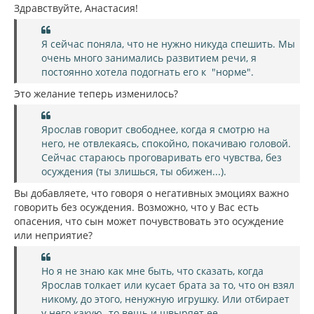
н
б
Здравствуйте, Анастасия!
щ
а
е
ч
н
а
и
Я сейчас поняла, что не нужно никуда спешить. Мы
л
е
очень много занимались развитием речи, я
у
постоянно хотела подогнать его к "норме".
Это желание теперь изменилось?
Ярослав говорит свободнее, когда я смотрю на
него, не отвлекаясь, спокойно, покачиваю головой.
Сейчас стараюсь проговаривать его чувства, без
осуждения (ты злишься, ты обижен...).
Вы добавляете, что говоря о негативных эмоциях важно
говорить без осуждения. Возможно, что у Вас есть
опасения, что сын может почувствовать это осуждение
или неприятие?
Но я не знаю как мне быть, что сказать, когда
Ярослав толкает или кусает брата за то, что он взял
никому, до этого, ненужную игрушку. Или отбирает
у него какую -то вещь и швыряет ее.