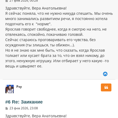
С
21 фев 2026, 00:28
я
о
к
о
Здравствуйте, Вера Анатольевна!
н
б
Я сейчас поняла, что не нужно никуда спешить. Мы очень
щ
а
много занимались развитием речи, я постоянно хотела
е
ч
н
подогнать его к "норме".
а
и
л
Ярослав говорит свободнее, когда я смотрю на него, не
е
у
отвлекаясь, спокойно, покачиваю головой.
Сейчас стараюсь проговаривать его чувства, без
осуждения (ты злишься, ты обижен...).
Но я не знаю как мне быть, что сказать, когда Ярослав
толкает или кусает брата за то, что он взял никому, до
этого, ненужную игрушку. Или отбирает у него какую -то
вещь и швыряет ее.
В
е
р
Psy
н
у
т
ь
#6 Re: Заикание
с
С
23 фев 2026, 23:08
я
о
к
о
Здравствуйте, Вера Анатольевна!