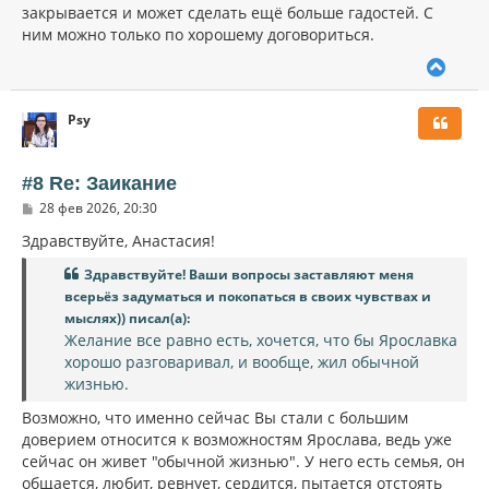
закрывается и может сделать ещё больше гадостей. С
ним можно только по хорошему договориться.
В
е
р
Psy
н
у
т
ь
#8 Re: Заикание
с
С
28 фев 2026, 20:30
я
о
к
о
Здравствуйте, Анастасия!
н
б
щ
а
Здравствуйте! Ваши вопросы заставляют меня
е
ч
всерьёз задуматься и покопаться в своих чувствах и
н
а
и
мыслях)) писал(а):
л
е
Желание все равно есть, хочется, что бы Ярославка
у
хорошо разговаривал, и вообще, жил обычной
жизнью.
Возможно, что именно сейчас Вы стали с большим
доверием относится к возможностям Ярослава, ведь уже
сейчас он живет "обычной жизнью". У него есть семья, он
общается, любит, ревнует, сердится, пытается отстоять