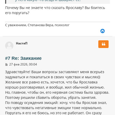
Почему Вы не знаете что сказать Ярославу? Вы боитесь
его поругать?
С уважением, Степанова Вера, психолог
В
е
р
НастяП
н
у
т
ь
#7 Re: Заикание
с
С
27 фев 2026, 00:04
я
о
к
о
Здравствуйте! Ваши вопросы заставляют меня всерьёз
н
б
задуматься и покапаться в своих чувствах и мыслях))
щ
а
Желание все равно есть, хочется, что бы Ярославка
е
ч
н
хорошо разговаривал, и вообще, жил обычной жизнью.
а
и
л
Но, главное, чтобы он, его нервная система была здорова.
е
у
Поэтому решили сбавить обороты, убрать занятия.
По поводу осуждения эмоций: хочу, что бы Ярослав знал,
что чувствовать негативные эмоции тоже нормально.
Поругать я его не боюсь, но это не работает. Он сразу