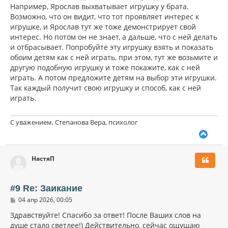
Например, Ярослав выхватывает игрушку у брата.
Возможно, что он видит, что тот проявляет интерес к
игрушке, и Ярослав тут же тоже демонстрирует свой
интерес. Но потом он не знает, а дальше, что с ней делать
и отбрасывает. Попробуйте эту игрушку взять и показать
обоим детям как с ней играть, при этом, тут же возьмите и
другую подобную игрушку и тоже покажите, как с ней
играть. А потом предложите детям на выбор эти игрушки.
Так каждый получит свою игрушку и способ, как с ней
играть.
С уважением, Степанова Вера, психолог
В
е
р
НастяП
н
у
т
ь
#9 Re: Заикание
с
С
04 апр 2026, 00:05
я
о
к
о
Здравствуйте! Спасибо за ответ! После Ваших слов на
н
б
душе стало светлее!) Действительно, сейчас ощущаю
щ