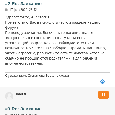
ь
#2 Re: Заикание
с
С
17 фев 2026, 23:42
я
о
к
о
Здравствуйте, Анастасия!
н
б
Приветствую Вас в психологическом разделе нашего
щ
а
форума!
е
ч
н
По поводу заикания. Вы очень тонко описываете
а
и
л
эмоциональное состояние сына, у меня есть
е
у
уточняющий вопрос. Как Вы наблюдаете, есть ли
возможность у Ярослава свободно выражать, например,
злость, агрессию, ревность, то есть те чувства, которые
обычно не поощряются родителями, а для ребенка
вполне естественны.
С уважением, Степанова Вера, психолог
В
е
р
НастяП
н
у
т
ь
#3 Re: Заикание
с
С
19 фев 2026, 00:16