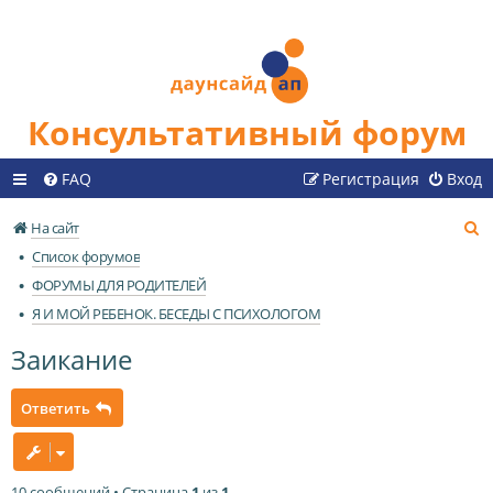
Консультативный форум
FAQ
Регистрация
Вход
П
На сайт
о
Список форумов
и
ФОРУМЫ ДЛЯ РОДИТЕЛЕЙ
с
Я И МОЙ РЕБЕНОК. БЕСЕДЫ С ПСИХОЛОГОМ
к
Заикание
Ответить
10 сообщений • Страница
1
из
1