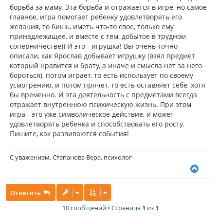
борьба за маму. Эта борьба и отражается в игре, но самое
главное, игра помогает ребенку удовлетворять его
желания, то бишь, иметь что-то свое, только ему
принадлежащее, и вместе с тем, добытое в трудном
соперничестве)) И это - игрушка! Вы очень точно
описали, как Ярослав добывает игрушку (взял предмет
который нравится и брату, а иначе и смысла нет за него
бороться), потом играет, то есть использует по своему
усмотрению, и потом прячет, то есть оставляет себе, хотя
бы временно. И эта деятельность с предметами всегда
отражает внутреннюю психическую жизнь. При этом
игра - это уже символическое действие, и может
удовлетворять ребенка и способствовать его росту.
Пишите, как развиваются события!
С уважением, Степанова Вера, психолог
В
е
р
Ответить
н
у
10 сообщений • Страница
1
из
1
т
ь