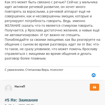
у
Как это может быть связано с речью? Сейчас у мальчика
идет активное речевой развитие, он хочет много
повторять за взрослыми, а речевой аппарат ещё не
совершенен, как и несовершенны эмоции, которые и
регулируют потребность говорить. Ведь именно
ЖЕЛАНИЕ сказать что-то является стимулом говорить.
Получается, у Ярослава достаточно желания, а навык ещё
не автоматизирован. И тут важно не спешить.
Понаблюдайте за своими эмоциями, как Вы реагируете на
общение с сыном во время разговора, идет ли от Вас что-
то такое, не сразу уловимое, что может помочь Ярославу
справляться с эмоциями во время общения и делать
разговор более плавным.
С уважением, Степанова Вера, психолог
В
е
р
НастяП
н
у
т
ь
#5 Re: Заикание
с