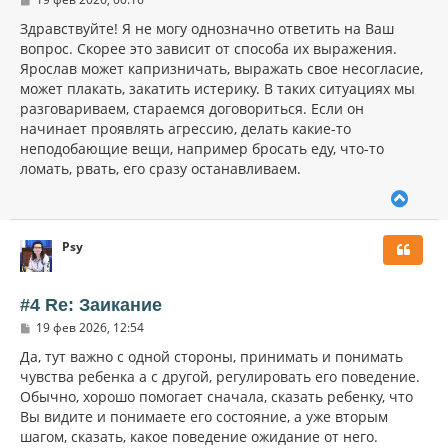
я
о
к
о
Здравствуйте! Я не могу однозначно ответить на Ваш
н
б
вопрос. Скорее это зависит от способа их выражения.
щ
а
Ярослав может капризничать, выражать свое несогласие,
е
ч
н
может плакать, закатить истерику. В таких ситуациях мы
а
и
л
разговариваем, стараемся договориться. Если он
е
у
начинает проявлять агрессию, делать какие-то
неподобающие вещи, например бросать еду, что-то
ломать, рвать, его сразу останавливаем.
В
е
р
Psy
н
у
т
ь
#4 Re: Заикание
с
С
19 фев 2026, 12:54
я
о
к
о
Да, тут важно с одной стороны, принимать и понимать
н
б
чувства ребенка а с другой, регулировать его поведение.
щ
а
Обычно, хорошо помогает сначала, сказать ребенку, что
е
ч
н
Вы видите и понимаете его состояние, а уже вторым
а
и
л
шагом, сказать, какое поведение ожидание от него.
е