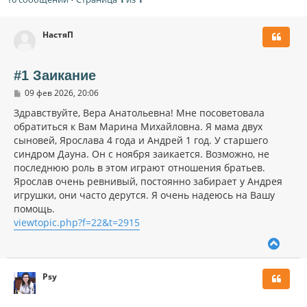
НастяП
#1 Заикание
С
09 фев 2026, 20:06
о
о
Здравствуйте, Вера Анатольевна! Мне посоветовала
б
обратиться к Вам Марина Михайловна. Я мама двух
щ
сыновей, Ярослава 4 года и Андрей 1 год. У старшего
е
н
синдром Дауна. Он с ноября заикается. Возможно, не
и
последнюю роль в этом играют отношения братьев.
е
Ярослав очень ревнивый, постоянно забирает у Андрея
игрушки, они часто дерутся. Я очень надеюсь на Вашу
помощь.
viewtopic.php?f=22&t=2915
В
е
р
Psy
н
у
т