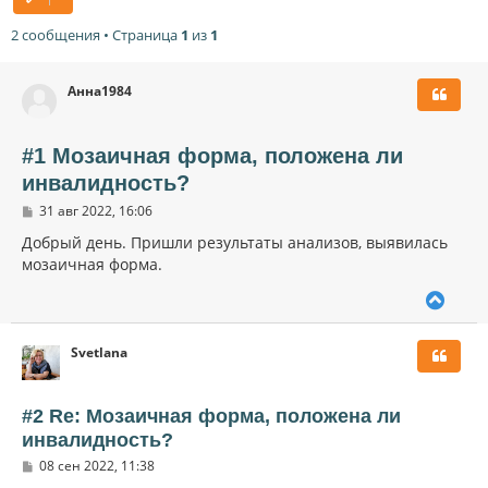
2 сообщения • Страница
1
из
1
Анна1984
#1 Мозаичная форма, положена ли
инвалидность?
С
31 авг 2022, 16:06
о
о
Добрый день. Пришли результаты анализов, выявилась
б
мозаичная форма.
щ
е
В
н
и
е
е
р
Svetlana
н
у
т
ь
#2 Re: Мозаичная форма, положена ли
с
инвалидность?
я
С
к
08 сен 2022, 11:38
о
н