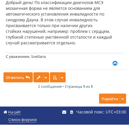
о
Добрый день! По классификации диагнозов МСЭ
а
б
мозаичная форма не является основанием для
ч
щ
а
автоматического установления инвалидности по
е
н
л
синдрому Дауна. В этом случае инвалидность
и
у
присваивается только при наличии других
е
стойких нарушений, например: проблем с сердцем,
глубокой степенью умственной отсталости и каждый
случай рассматривается отдельно.
С уважением, Svetlana
В
е
р
Ответить
н
у
2 сообщения • Страница
1
из
1
т
ь
с
Перейти
я
к
Часовой пояс:
UTC+03:00
н
На сайт
а
Список форумов
ч
а