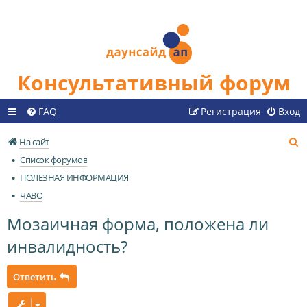
Консультативный форум
FAQ
Регистрация
Вход
П
На сайт
о
Список форумов
и
ПОЛЕЗНАЯ ИНФОРМАЦИЯ
с
ЧАВО
к
Мозаичная форма, положена ли
инвалидность?
Ответить