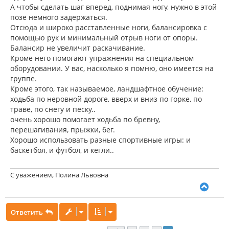
А чтобы сделать шаг вперед, поднимая ногу, нужно в этой
позе немного задержаться.
Отсюда и широко расставленные ноги, балансировка с
помощью рук и минимальный отрыв ноги от опоры.
Балансир не увеличит раскачивание.
Кроме него помогают упражнения на специальном
оборудовании. У вас, насколько я помню, оно имеется на
группе.
Кроме этого, так называемое, ландшафтное обучение:
ходьба по неровной дороге, вверх и вниз по горке, по
траве, по снегу и песку..
очень хорошо помогает ходьба по бревну,
перешагивания, прыжки, бег.
Хорошо использовать разные спортивные игры: и
баскетбол, и футбол, и кегли..
С уважением, Полина Львовна
В
е
р
Ответить
н
у