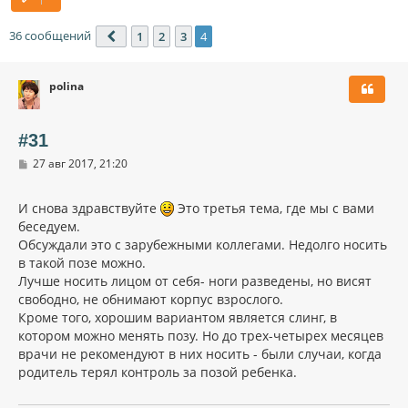
36 сообщений
1
2
3
4
Пред.
polina
#31
С
27 авг 2017, 21:20
о
о
б
И снова здравствуйте
Это третья тема, где мы с вами
щ
беседуем.
е
н
Обсуждали это с зарубежными коллегами. Недолго носить
и
в такой позе можно.
е
Лучше носить лицом от себя- ноги разведены, но висят
свободно, не обнимают корпус взрослого.
Кроме того, хорошим вариантом является слинг, в
котором можно менять позу. Но до трех-четырех месяцев
врачи не рекомендуют в них носить - были случаи, когда
родитель терял контроль за позой ребенка.