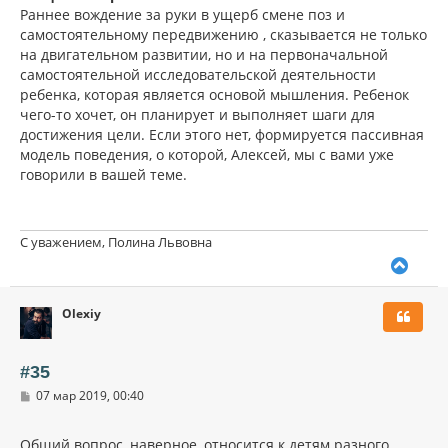
Раннее вождение за руки в ущерб смене поз и
самостоятельному передвижению , сказывается не только
на двигательном развитии, но и на первоначальной
самостоятельной исследовательской деятельности
ребенка, которая является основой мышления. Ребенок
чего-то хочет, он планирует и выполняет шаги для
достижения цели. Если этого нет, формируется пассивная
модель поведения, о которой, Алексей, мы с вами уже
говорили в вашей теме.
С уважением, Полина Львовна
В
е
р
Olexiy
н
у
т
ь
#35
с
С
07 мар 2019, 00:40
я
о
к
о
н
б
Общий вопрос, наверное, относится к детям разного