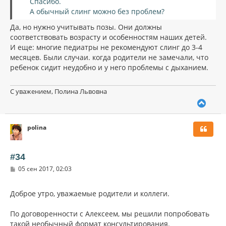
Спасибо.
е
ч
А обычный слинг можно без проблем?
н
а
и
л
Да, но нужно учитывать позы. Они должны
е
у
соответствовать возрасту и особенностям наших детей.
И еще: многие педиатры не рекомендуют слинг до 3-4
месяцев. Были случаи. когда родители не замечали, что
ребенок сидит неудобно и у него проблемы с дыханием.
С уважением, Полина Львовна
В
е
р
polina
н
у
т
ь
#34
с
С
05 сен 2017, 02:03
я
о
к
о
н
б
Доброе утро, уважаемые родители и коллеги.
щ
а
е
ч
н
По договоренности с Алексеем, мы решили попробовать
а
и
л
такой необычный формат консультирования.
е