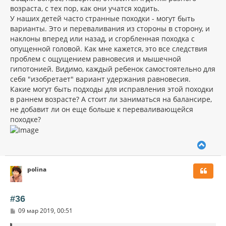
щ
а
возраста, с тех пор, как они учатся ходить.
е
ч
н
У наших детей часто странные походки - могут быть
а
и
л
варианты. Это и переваливания из стороны в сторону, и
е
у
наклоны вперед или назад, и сгорбленная походка с
опущенной головой. Как мне кажется, это все следствия
проблем с ощущением равновесия и мышечной
гипотонией. Видимо, каждый ребенок самостоятельно для
себя "изобретает" вариант удержания равновесия.
Какие могут быть подходы для исправления этой походки
в раннем возрасте? А стоит ли заниматься на балансире,
не добавит ли он еще больше к переваливающейся
походке?
В
е
р
polina
н
у
т
ь
#36
с
С
09 мар 2019, 00:51
я
о
к
о