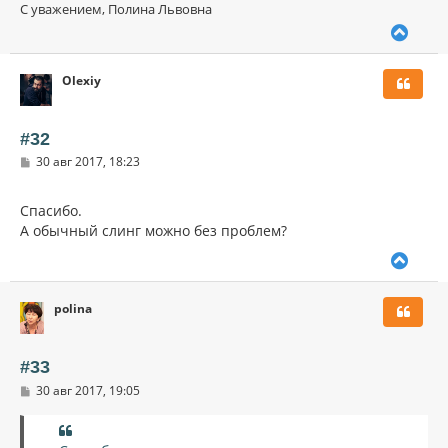
С уважением, Полина Львовна
В
е
р
Olexiy
н
у
т
ь
#32
с
С
30 авг 2017, 18:23
я
о
к
о
н
б
Спасибо.
щ
а
А обычный слинг можно без проблем?
е
ч
н
а
и
В
л
е
е
у
р
polina
н
у
т
ь
#33
с
С
30 авг 2017, 19:05
я
о
к
о
н
б
щ
а