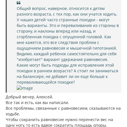
н
б
щ
а
Общий вопрос, наверное, относится к детям
е
ч
разного возраста, с тех пор, как они учатся ходить.
н
а
и
У наших детей часто странные походки - могут
л
е
быть варианты. Это и переваливания из стороны в
у
сторону, и наклоны вперед или назад, и
сгорбленная походка с опущенной головой. Как
мне кажется, это все следствия проблем с
ощущением равновесия и мышечной гипотонией.
Видимо, каждый ребенок самостоятельно для себя
"изобретает" вариант удержания равновесия.
Какие могут быть подходы для исправления этой
походки в раннем возрасте? А стоит ли заниматься
на балансире, не добавит ли он еще больше к
переваливающейся походке?
Добрый вечер, Алексей.
Все так и есть, как вы написали.
Все проблемы, связанные с равновесием, сказываются на
ходьбе.
Чтобы сохранить равновесие нужно перенести вес на
одну ногу, то есть вдвое сократить площадь опоры.