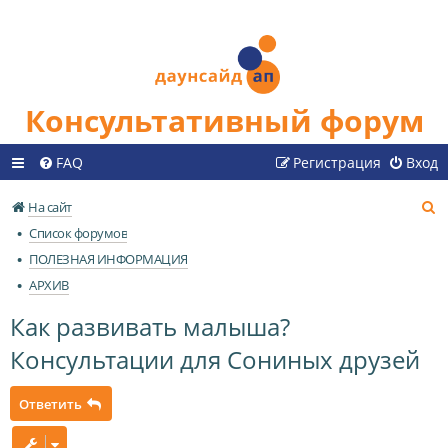
Консультативный форум
FAQ
Регистрация
Вход
П
На сайт
о
Список форумов
и
ПОЛЕЗНАЯ ИНФОРМАЦИЯ
с
АРХИВ
к
Как развивать малыша?
Консультации для Сониных друзей
Ответить