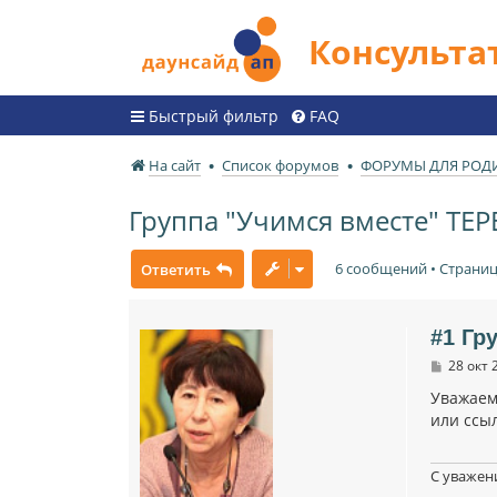
Консульт
Быстрый фильтр
FAQ
На сайт
Список форумов
ФОРУМЫ ДЛЯ РОД
Группа "Учимся вместе" ТЕ
6 сообщений • Страни
Ответить
#1 Гр
С
28 окт 
о
о
Уважаем
б
или ссыл
щ
е
н
и
С уважен
е