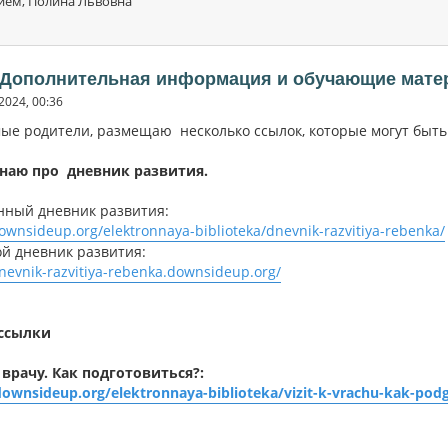
ием, Полина Львовна
: Дополнительная информация и обучающие мате
2024, 00:36
ые родители, размещаю несколько ссылок, которые могут быт
наю про дневник развития.
нный дневник развития:
downsideup.org/elektronnaya-biblioteka/dnevnik-razvitiya-rebenka/
й дневник развития:
dnevnik-razvitiya-rebenka.downsideup.org/
ссылки
 врачу. Как подготовиться?:
downsideup.org/elektronnaya-biblioteka/vizit-k-vrachu-kak-pod