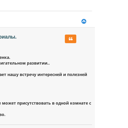
В
е
р
н
риалы.
у
т
ь
с
енка.
я
вигательном развитии.
.
к
н
а
ает нашу встречу интересней и полезней
ч
а
л
у
е может присутствовать в одной комнате с
во.