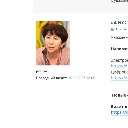
С уважен
#4 Re
С
13 ноя 
о
о
Уважаем
б
щ
Напоми
е
н
и
Электро
е
https://
polina
Цифрово
https://
Последний визит:
06.08.2026 18:09
Новые 
Визит к
https://