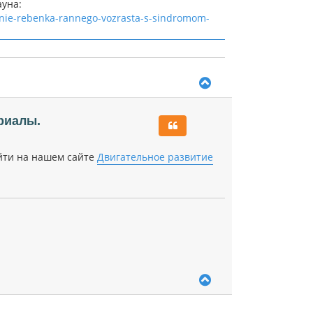
уна:
enie-rebenka-rannego-vozrasta-s-sindromom-
В
е
р
н
риалы.
у
т
ь
йти на нашем сайте
Двигательное развитие
с
я
к
н
а
ч
а
л
у
В
е
р