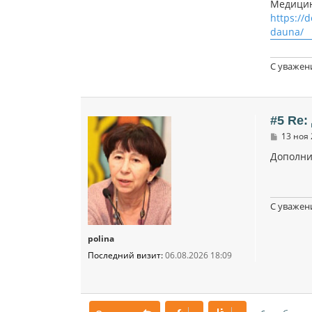
Медицин
https://
dauna/
С уважен
#5 Re
С
13 ноя 
о
о
Дополни
б
щ
е
н
и
С уважен
е
polina
Последний визит:
06.08.2026 18:09