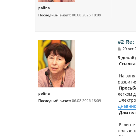
polina
Последний визит:
06.08.2026 18:09
#2 Re
С
29 окт 
о
о
3 декаб
б
Ссылка 
щ
е
н
На заня
и
развити
е
Просьб
polina
легком д
Электро
Последний визит:
06.08.2026 18:09
Дневник
Длител
Если не 
пользов