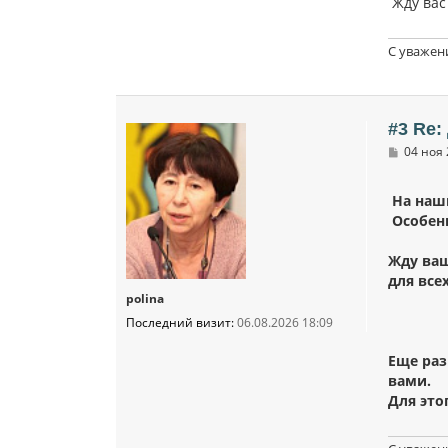
Жду вас
С уважен
#3 Re
С
04 ноя 
о
о
б
На наш
щ
Особенн
е
н
и
Жду ваш
е
для все
polina
Последний визит:
06.08.2026 18:09
Еще раз
вами.
Для это