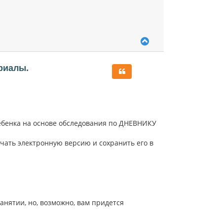
В
е
р
н
риалы.
у
т
ь
с
я
к
ебенка на основе обследования по ДНЕВНИКУ
н
а
ч
ачать электронную версию и сохранить его в
а
л
у
занятии, но, возможно, вам придется