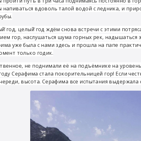
 пройти путь в три часа поднимаясь постоянно в гор
 напиваться вдоволь талой водой с ледника, и прир
рубы.
й̆ год, целый̆ год ждём снова встречи с этими потр
ием гор, наслушаться шума горных рек, надышаться 
има уже была с нами здесь и прошла на папе практич
омент только годик.
твенное, не поднимали её на подъёмнике на уровень 
году Серафима стала покорительницей гор! Если честно
череди, высота. Серафима все испытания выдержала 