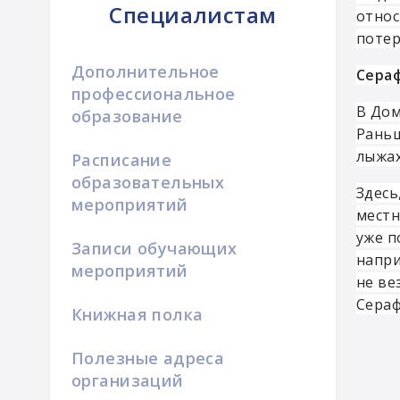
Специалистам
относ
потер
Дополнительное
Сераф
профессиональное
В Дом
образование
Раньш
лыжа
Расписание
образовательных
Здесь
мероприятий
местн
уже п
Записи обучающих
напри
мероприятий
не ве
Сераф
Книжная полка
Полезные адреса
организаций