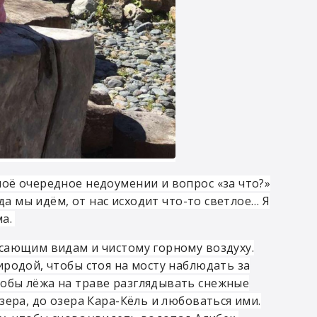
оё очередное недоумении и вопрос «за что?»
да мы идём, от нас исходит что-то светлое… Я
ма.
ясающим видам и чистому горному воздуху.
иродой, чтобы стоя на мосту наблюдать за
обы лёжа на траве разглядывать снежные
зера, до озера Кара-Кёль и любоваться ими.