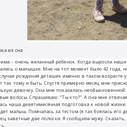
ка из сна
има – очень желанный ребенок. Когда выросли наши 
ались о малышке. Мне на тот момент было 42 года, н
случаи рождения детишек именно в таком возрасте у
т так тому и быть. Спустя примерно месяц мне приснил
ькую девочку. Она мне показалась необыкновенной.
вые волосы. Спрашиваю: "Ты кто?". А она мне отвечает
ась наша девятимесячная подготовка к новой жизни - 
удет малыш. Помчалась за тестом (я так боялась его д
ец заветные две полоски. Я сообщила мужу. Сказать,
ть.