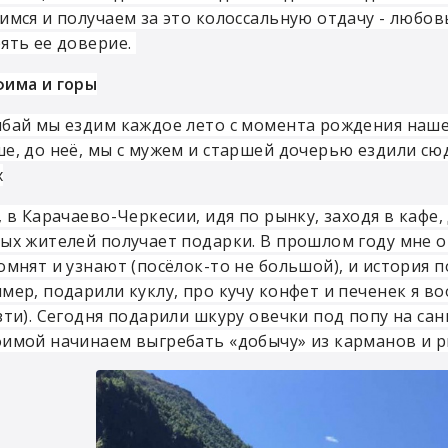
имся и получаем за это колоссальную отдачу - любовь
ять ее доверие.
има и горы
бай мы ездим каждое лето с момента рождения нашей
е, до неё, мы с мужем и старшей дочерью ездили сюд
х
, в Карачаево-Черкесии, идя по рынку, заходя в кафе,
ых жителей получает подарки. В прошлом году мне от
омнят и узнают (посёлок-то не большой), и история по
мер, подарили куклу, про кучу конфет и печенек я в
зти). Сегодня подарили шкуру овечки под попу на сан
имой начинаем выгребать «добычу» из карманов и р