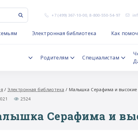
+7 (499) 367-10-00
,
8-800-550-54-97
in
семьям
Электронная библиотека
Как помоч
я
Ч
Родителям
Специалистам
Д
ая
/
Электронная библиотека
/
Малышка Серафима и высокие
2021
2524
лышка Серафима и вы