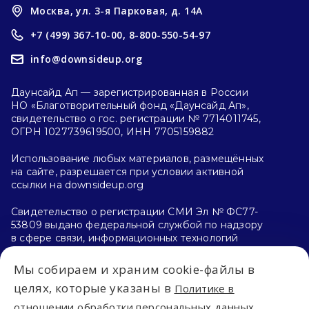
Москва, ул. 3-я Парковая, д. 14А
+7 (499) 367-10-00,
8-800-550-54-97
info@downsideup.org
Даунсайд Ап — зарегистрированная в России
НО «Благотворительный фонд «Даунсайд Ап»,
свидетельство о гос. регистрации № 7714011745,
ОГРН 1027739619500, ИНН 7705159882
Использование любых материалов, размещённых
на сайте, разрешается при условии активной
ссылки на downsideup.org
Свидетельство о регистрации СМИ Эл № ФС77-
53809 выдано федеральной службой по надзору
в сфере связи, информационных технологий
и массовых коммуникаций (Роскомнадзор)
26.04.2013 г.
Мы собираем и храним cookie-файлы в
целях, которые указаны в
Политике в
Политика конфиденциальности
отношении обработки персональных данных.