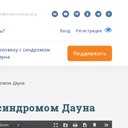
fo@downsideup.org
ь?
Вход
Регистрация
еловеку с синдромом
Поддержать
ауна
ромом Дауна
 синдромом Дауна