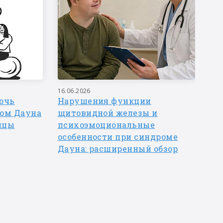
16.06.2026
10.
мочь
Нарушения функции
Ли
мом Дауна
щитовидной железы и
по
ицы
психоэмоциональные
ди
особенности при синдроме
Дауна: расширенный обзор