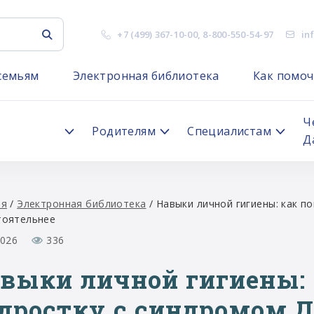
+7 (499) 367-10-00
,
8-800-550-54-97
in
семьям
Электронная библиотека
Как помоч
я
Ч
Родителям
Специалистам
Д
ая
/
Электронная библиотека
/
Навыки личной гигиены: как п
тоятельнее
2026
336
выки личной гигиены:
дростку с синдромом Д