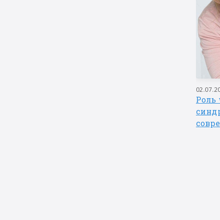
16.07.2025
02.07.2
Учимся общаться: идем в
Роль 
зоопарк
синд
совр