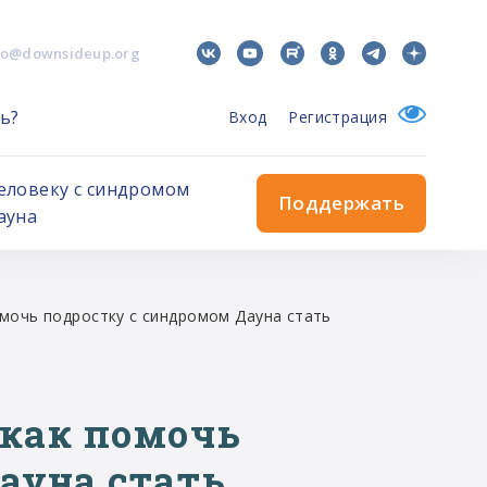
fo@downsideup.org
ь?
Вход
Регистрация
еловеку с синдромом
Поддержать
ауна
омочь подростку с синдромом Дауна стать
 как помочь
ауна стать