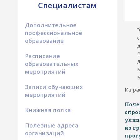
Специалистам
Дополнительное
"
профессиональное
с
образование
п
Расписание
д
образовательных
м
мероприятий
м
Записи обучающих
Из ра
мероприятий
Поче
Книжная полка
спро
улиц
Полезные адреса
из г
организаций
прог