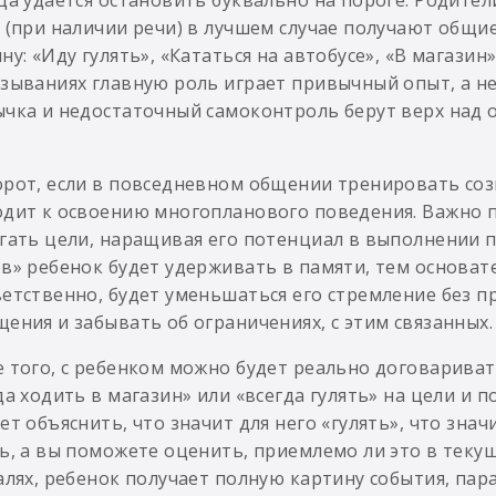
 (при наличии речи) в лучшем случае получают общи
ну: «Иду гулять», «Кататься на автобусе», «В магазин»,
зываниях главную роль играет привычный опыт, а не 
чка и недостаточный самоконтроль берут верх над 
рот, если в повседневном общении тренировать соз
дит к освоению многопланового поведения. Важно по
гать цели, наращивая его потенциал в выполнении 
в» ребенок будет удерживать в памяти, тем основат
етственно, будет уменьшаться его стремление без п
ения и забывать об ограничениях, с этим связанных.
 того, с ребенком можно будет реально договариват
да ходить в магазин» или «всегда гулять» на цели и 
ет объяснить, что значит для него «гулять», что знач
ь, а вы поможете оценить, приемлемо ли это в тек
алях, ребенок получает полную картину события, пар