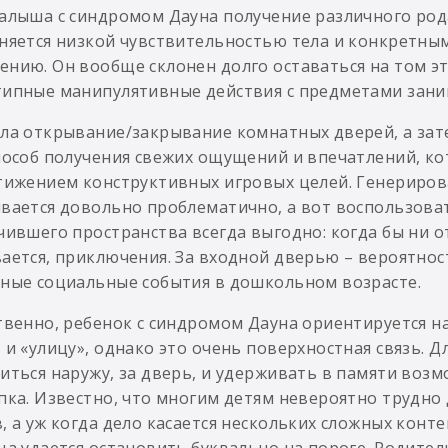
алыша с синдромом Дауна получение различного ро
няется низкой чувствительностью тела и конкретны
нию. Он вообще склонен долго оставаться на том эт
ипные манипулятивные действия с предметами зани
ла открывание/закрывание комнатных дверей, а зат
пособ получения свежих ощущений и впечатлений, к
тижением конструктивных игровых целей. Генериров
вается довольно проблематично, а вот воспользова
чившего пространства всегда выгодно: когда бы ни 
ается, приключения. За входной дверью – вероятность
ные социальные события в дошкольном возрасте.
твенно, ребенок с синдромом Дауна ориентируется н
 и «улицу», однако это очень поверхностная связь.
иться наружу, за дверь, и удерживать в памяти воз
пка. Известно, что многим детям невероятно трудно
, а уж когда дело касается нескольких сложных конте
ца удается остановить буквально на пороге. Родители