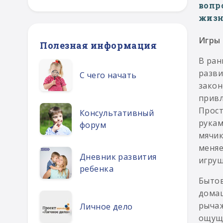
вопр
жизн
Игры
Полезная информация
В ран
разви
С чего начать
закон
привл
Прост
Консультативный
рукам
форум
мячик
меняе
Дневник развития
игруш
ребенка
Бытов
домаш
рычаж
Личное дело
ощуща