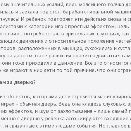
 ему значительных усилий, ведь малейшего толчка д
илась и заехала под стол, барабан стиральной машин
пнулась! И ребенок повторяет эти действия снова и с
алистами к категории игр с простым эффектом, цель
етствии с потребностью в зрительных, слуховых, та
ающих движения и относительное положение частей 
торов, расположенных в мышцах, сухожилиях и суста
ку на данном этапе развития нравится двигаться сам
 они тоже приходили в движение. Все это относится 
е же играют в них дети по той причине, что они ог
ам за дверью?
из объектов, которыми дети стремятся манипулиров
 играх – обычная дверь. Ведь она кладезь слуховых, 
чих эффектов, и шум от захлопывания – лишь самый 
Именно с дверью у ребенка ассоциируются входящие 
т, и связанные с этими людьми события. Но главное в