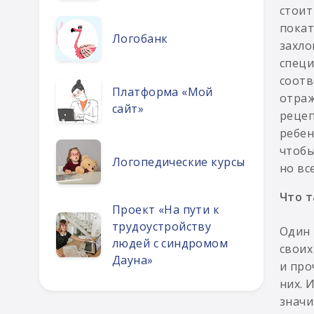
стоит
покат
Логобанк
захло
специ
соотв
Платформа «Мой
отраж
сайт»
рецеп
ребен
чтобы
Логопедические курсы
но вс
Что т
Проект «На пути к
трудоустройству
Один 
людей с синдромом
своих
Дауна»
и про
них. 
значи