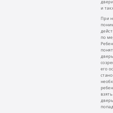
двери
и так
При н
поним
дейст
по ме
Ребен
понят
дверь
созре
его о
стано
необх
ребен
взять
дверь
попад