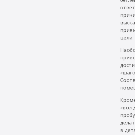
ответ
причи
выска
привы
цели.
Наобо
приво
дости
«шаго
Соотв
помещ
Кроме
«всег
пробу
делат
в дет