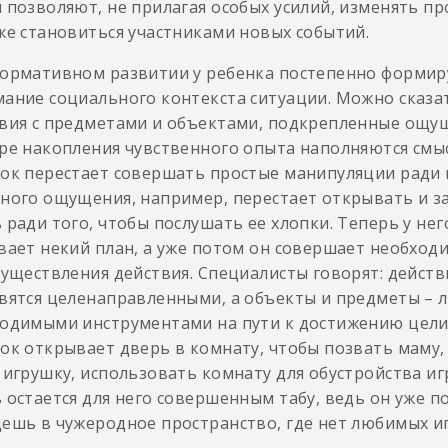
 позволяют, не прилагая особых усилий, изменять п
же становиться участниками новых событий.
ормативном развитии у ребенка постепенно формир
ание социального контекста ситуации. Можно сказат
вия с предметами и объектами, подкрепленные ощу
ре накопления чувственного опыта наполняются смы
ок перестает совершать простые манипуляции ради 
ного ощущения, например, перестает открывать и з
 ради того, чтобы послушать ее хлопки. Теперь у нег
вает некий план, а уже потом он совершает необход
существления действия. Специалисты говорят: действ
вятся целенаправленными, а объекты и предметы – 
одимыми инструментами на пути к достижению цели.
ок открывает дверь в комнату, чтобы позвать маму,
 игрушку, использовать комнату для обустройства игр
 остается для него совершенным табу, ведь он уже п
ешь в чужеродное пространство, где нет любимых иг