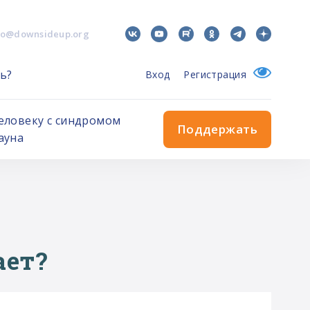
fo@downsideup.org
ь?
Вход
Регистрация
еловеку с синдромом
Поддержать
ауна
ает?