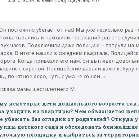
Благотворительный фонд «Даунсайд Ап»
Он постоянно убегает от нас! Мы уже несколько раз те
похватывались и находили. Последний раз это случил
двух часов. Подключили даже полицию – патрули на 
арка. В итоге нашли в соседнем квартале. Полицейск
ороге. Когда привезли его нам, он выглядел довольн
ашине с сиреной. Полицейские давали даже кобуру по
ы, понятное дело, чуть с ума не сошли…»
ссказа мамы шестилетнего М.
му некоторые дети дошкольного возраста так 
са уходить из квартиры? Чем объясняется жела
е убежать без оглядки от родителей? Откуда 
руппы детского сада и обследовать ближайшие
улочную площадку и выбраться за территорию 