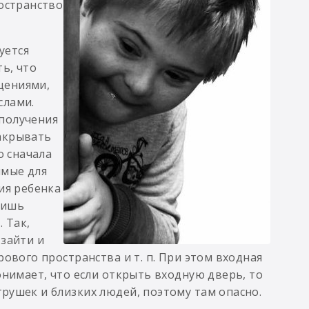
ространство
уется
ь, что
щениями,
слами.
получения
акрывать
о сначала
имые для
ия ребенка
лишь
 Так,
 зайти и
ового пространства и т. п. При этом входная
онимает, что если открыть входную дверь, то
рушек и близких людей, поэтому там опасно.