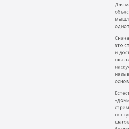
Для м
объяс
мышле
однот
Снача
это с
и дос
оказы
наску
назыв
основ
Естес
«дом»
стрем
посту
шагов
бегле