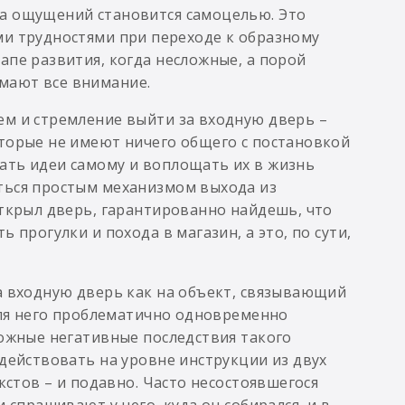
да ощущений становится самоцелью. Это
ми трудностями при переходе к образному
апе развития, когда несложные, а порой
мают все внимание.
ем и стремление выйти за входную дверь –
оторые не имеют ничего общего с постановкой
ать идеи самому и воплощать их в жизнь
ться простым механизмом выхода из
открыл дверь, гарантированно найдешь, что
 прогулки и похода в магазин, а это, по сути,
а входную дверь как на объект, связывающий
 Для него проблематично одновременно
можные негативные последствия такого
 действовать на уровне инструкции из двух
кстов – и подавно. Часто несостоявшегося
 спрашивают у него, куда он собирался, и в