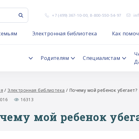
+7 (499) 367-10-00
,
8-800-550-54-97
in
семьям
Электронная библиотека
Как помоч
я
Ч
Родителям
Специалистам
Д
ая
/
Электронная библиотека
/
Почему мой ребенок убегает?
2016
16313
чему мой ребенок убег