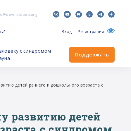
fo@downsideup.org
ь?
Вход
Регистрация
еловеку с синдромом
Поддержать
ауна
витию детей раннего и дошкольного возраста с
у развитию детей
озраста с синдромом