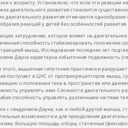
зки к возрасту. Установлено, что если эти реакции 
жка двигательного развития становится существенно
ях двигательного развития отмечается однообразие 
образия реакций у детей без особенностей развития.
ющее затруднение, которое влияет на двигательное 
иченная способность стабилизировать положение сус
тракцией мышц. Исследования последних лет подтве
омом Дауна характерна избыточная подвижность (ги
 этого, мышечная гипотония практически разрушае
ая поступает в ЦНС от проприорецепторов мышц, сухо
мацию о положении тела в пространстве или движен
жность управлять ими. Сложности двигательного ра
лабая способность управлять различными частями те
ок с синдромом Дауна, как и любой другой малыш, с
тельные возможности и для преодоления двигатель
измы: большую площадь опоры, статичные (фиксиро