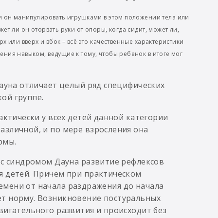
ли он манипулировать игрушками в этом положении тела или
ет ли он оторвать руки от опоры, когда сидит, может ли,
рх или вверх и вбок – всё это качественные характеристики
ения навыком, ведущие к тому, чтобы ребенок в итоге мог
Дауна отличает целый ряд специфических
ой группе.
актически у всех детей данной категории
азличной, и по мере взросления она
рмы.
 с синдромом Дауна развитие рефлексов
я детей. Причем при практическом
мени от начала раздражения до начала
ет норму. Возникновение постуральных
вигательного развития и происходит без