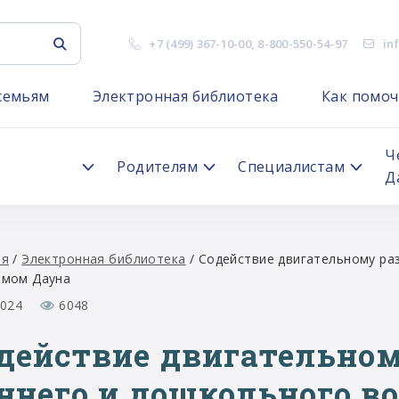
+7 (499) 367-10-00
,
8-800-550-54-97
in
семьям
Электронная библиотека
Как помоч
я
Ч
Родителям
Специалистам
Д
ая
/
Электронная библиотека
/
Содействие двигательному раз
омом Дауна
2024
6048
действие двигательном
ннего и дошкольного в