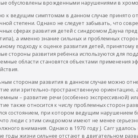
ые обусловлены врожденными нарушениями в хромо
о к ведущим симптомам в данном случае принято о
чной степени. Однако не следует забывать, что со
чных сферах развития детей с синдромом Дауна пред
типа), а именно знание сильных и проблемных сторон 
мному подходу к оценке развития детей, принятому 
ые стороны развития ребенка используются для подд
емные области становятся объектами применения э
йствия.
ьным сторонам развития в данном случае можно отн
тие или зрительно-пространственную ориентацию, а
емным – развитие речи (особенно экспрессивной) и
тие также относится к числу проблемных сторон разв
лся состоянием, при котором ведущим нарушением бы
 что люди с этим синдромом имеют не менее серьезн
олжного внимания. Однако в 1970 году J. Carr удалос
е годы жизни сильнее отстают в двигательном разви