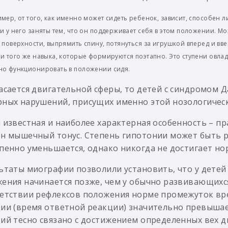
мер, от того, как именно может сидеть ребенок, зависит, способен 
и у него заняты тем, что он поддерживает себя в этом положении. Мож
 поверхности, выпрямить спину, потянуться за игрушкой вперед и вве
и того же навыка, которые формируются поэтапно. Это ступени овлад
но функционировать в положении сидя.
асается двигательной сферы, то детей с синдромом 
ных нарушений, присущих именно этой нозологическ
 известная и наиболее характерная особенность – пр
н мышечный тонус. Степень гипотонии может быть р
пенно уменьшается, однако никогда не достигает но
ьтаты миографии позволили установить, что у детей
ения начинается позже, чем у обычно развивающихс
етствии рефлексов положения норме промежуток вре
ии (время ответной реакции) значительно превыша
ий тесно связано с достижением определенных вех д