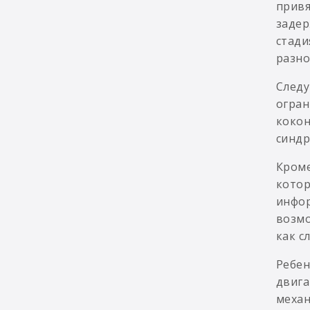
привя
задер
стади
разно
Следу
огран
кокон
синдр
Кроме
котор
инфор
возмо
как с
Ребен
двига
механ