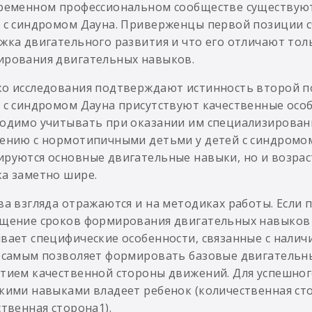
ременном профессиональном сообществе существуют
 с синдромом Дауна. Приверженцы первой позиции с
жка двигательного развития и что его отличают тол
рования двигательных навыков.
о исследования подтверждают истинность второй поз
 с синдромом Дауна присутствуют качественные осо
одимо учитывать при оказании им специализированн
ению с нормотипичными детьми у детей с синдромом
руются основные двигательные навыки, но и возра
а заметно шире.
ва взгляда отражаются и на методиках работы. Если
щение сроков формирования двигательных навыков 
вает специфические особенности, связанные с налич
 самым позволяет формировать базовые двигательны
тием качественной стороны движений. Для успешног
кими навыками владеет ребенок (количественная стор
ственная сторона1).