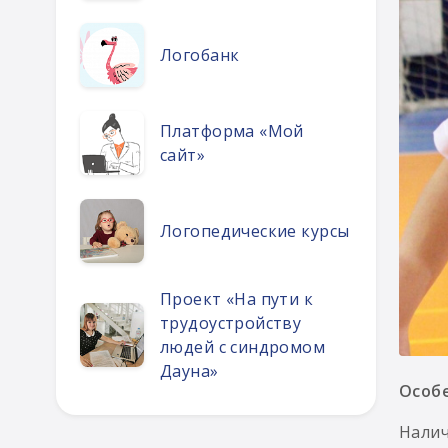
Логобанк
Платформа «Мой
сайт»
Логопедические курсы
Проект «На пути к
трудоустройству
людей с синдромом
Дауна»
Особе
Налич