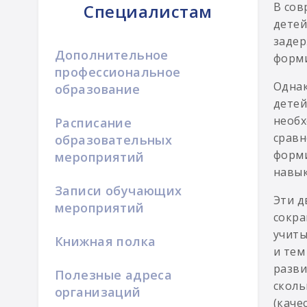
В сов
Специалистам
детей
задер
Дополнительное
форми
профессиональное
Однак
образование
детей
необх
Расписание
сравн
образовательных
форми
мероприятий
навык
Записи обучающих
Эти д
мероприятий
сокра
учиты
Книжная полка
и тем
разви
Полезные адреса
сколь
организаций
(каче