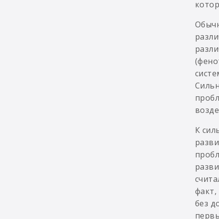
котор
Обычн
разли
разли
(фено
систе
Сильн
пробл
возде
К сил
разви
пробл
разви
счита
факт,
без д
первы