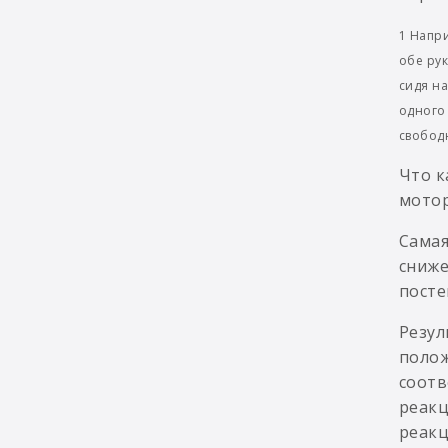
1
Напри
обе рук
сидя на
одного 
свобод
Что к
мотор
Самая
сниже
посте
Резул
полож
соотв
реакц
реакц