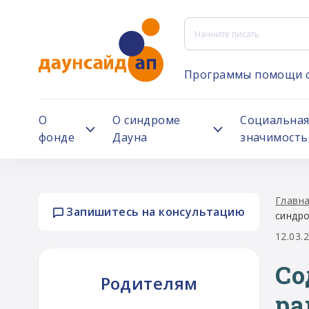
Программы помощи 
О
О синдроме
Социальна
фонде
Дауна
значимость
Главн
Запишитесь на консультацию
синдр
12.03.
Со
Родителям
ра