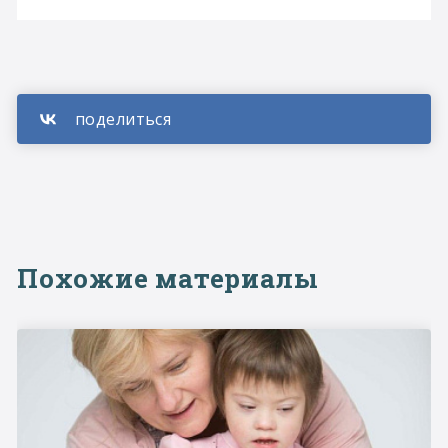
Похожие материалы