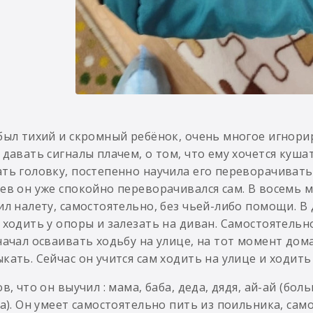
был тихий и скромный ребёнок, очень многое игнори
 давать сигналы плачем, о том, что ему хочется куша
ть головку, постепенно научила его переворачиватьс
ев он уже спокойно переворачивался сам. В восемь ме
ил налету, самостоятельно, без чьей-либо помощи. В д
 ходить у опоры и залезать на диван. Самостоятельно
начал осваивать ходьбу на улице, на тот момент дома 
кать. Сейчас он учится сам ходить на улице и ходить 
ов, что он выучил : мама, баба, деда, дядя, ай-ай (бол
да). Он умеет самостоятельно пить из поильника, са