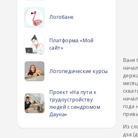
Логобанк
Платформа «Мой
сайт»
Ваня 
начал
Логопедические курсы
держа
месяц
схват
Проект «На пути к
начал
трудоустройству
года 
людей с синдромом
привы
Дауна»
Из сл
дэа (