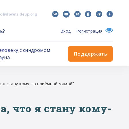
fo@downsideup.org
ь?
Вход
Регистрация
еловеку с синдромом
Поддержать
ауна
то я стану кому-то приёмной мамой"
а, что я стану кому-