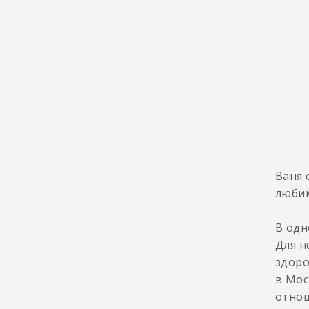
Ваня 
любим
В одн
Для н
здоро
в Мос
отнош