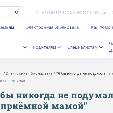
+7 (499) 367-10-00
,
8-800-550-54-97
in
семьям
Электронная библиотека
Как помоч
я
Ч
Родителям
Специалистам
Д
ая
/
Электронная библиотека
/
"Я бы никогда не подумала, ч
2024
2960
 бы никогда не подумал
 приёмной мамой"