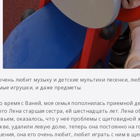
очень любит музыку и детские мультики песенки, люби
ые игрушки, и даже предметы.
о время с Ваней, моя семья пополнилась приемной д
его Лена старшая сестра, ей шестнадцать лет. Лена о
вьем, оказалось, что у неё проблемы с щитовидной 
кве, удалили левую долю, теперь она постоянно на г
ения, она его очень любит, любит играть с ним в щ