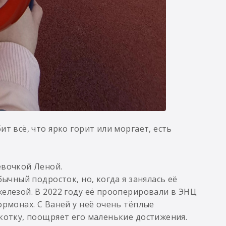
т всё, что ярко горит или моргает, есть
евочкой Леной.
бычный подросток, но, когда я занялась её
железой. В 2022 году её прооперировали в ЭНЦ
ормонах. С Ваней у неё очень тёплые
екотку, поощряет его маленькие достижения.