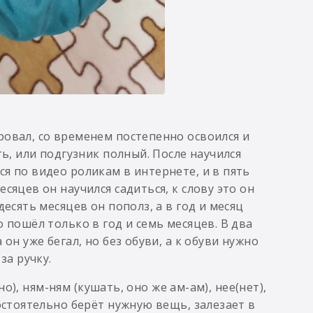
ровал, со временем постепенно освоился и
ть, или подгузник полный. После научился
я по видео роликам в интернете, и в пять
сяцев он научился садиться, к слову это он
есять месяцев он пополз, а в год и месяц
 пошёл только в год и семь месяцев. В два
он уже бегал, но без обуви, а к обуви нужно
за ручку.
ьно), ням-ням (кушать, оно же ам-ам), нее(нет),
мостоятельно берёт нужную вещь, залезает в