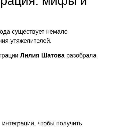
грация: мифы и
тода существует немало
ния утяжелителей.
еграции
Лилия Шатова
разобрала
 интеграции, чтобы получить