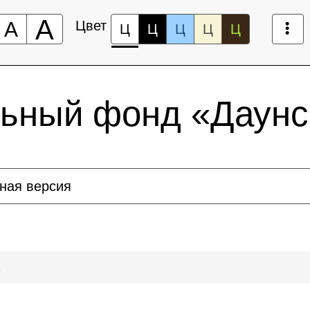
А
А
Цвет
Ц
Ц
Ц
Ц
Ц
льный фонд «Даунс
ная версия