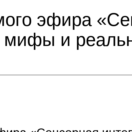
мого эфира «Се
: мифы и реаль