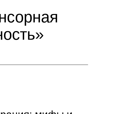
нсорная
ность»