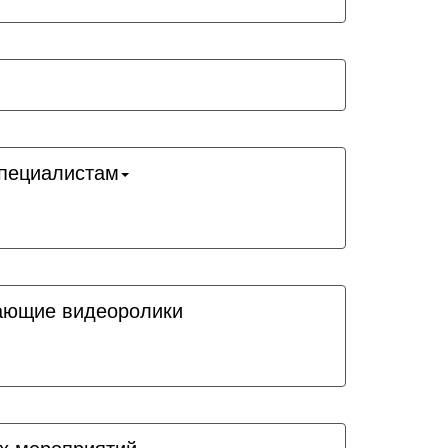
пециалистам
ающие видеоролики