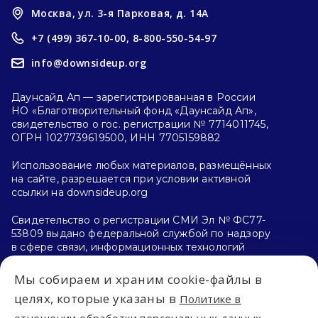
Москва, ул. 3-я Парковая, д. 14А
+7 (499) 367-10-00,
8-800-550-54-97
info@downsideup.org
Даунсайд Ап — зарегистрированная в России
НО «Благотворительный фонд «Даунсайд Ап»,
свидетельство о гос. регистрации № 7714011745,
ОГРН 1027739619500, ИНН 7705159882
Использование любых материалов, размещённых
на сайте, разрешается при условии активной
ссылки на downsideup.org
Свидетельство о регистрации СМИ Эл № ФС77-
53809 выдано федеральной службой по надзору
в сфере связи, информационных технологий
и массовых коммуникаций (Роскомнадзор)
26.04.2013 г.
Мы собираем и храним cookie-файлы в
целях, которые указаны в
Политике в
Политика конфиденциальности