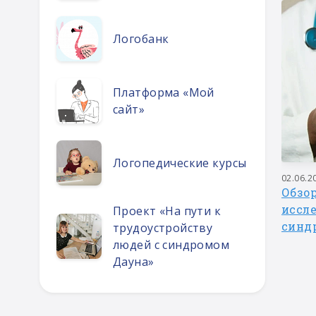
Логобанк
Платформа «Мой
сайт»
Логопедические курсы
20.01.2026
02.06.2
для
Зимнее лото
Обзо
иссл
Проект «На пути к
синд
трудоустройству
людей с синдромом
Дауна»