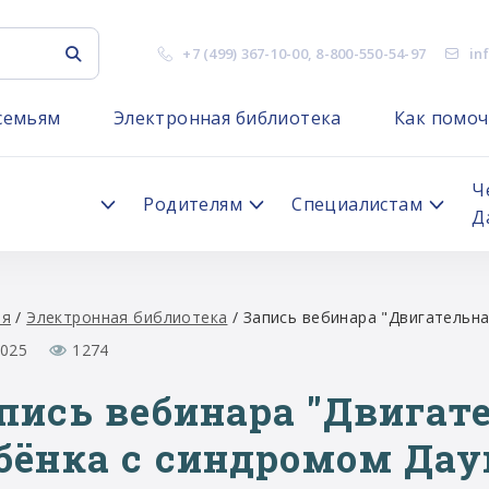
+7 (499) 367-10-00
,
8-800-550-54-97
in
семьям
Электронная библиотека
Как помоч
я
Ч
Родителям
Специалистам
Д
ая
/
Электронная библиотека
/
Запись вебинара "Двигательна
2025
1274
пись вебинара "Двигат
бёнка с синдромом Даун