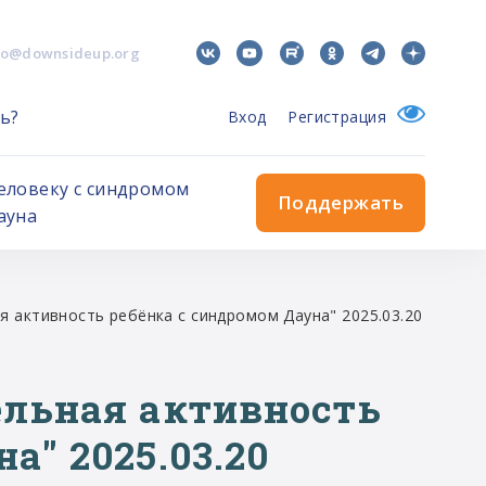
fo@downsideup.org
ь?
Вход
Регистрация
еловеку с синдромом
Поддержать
ауна
я активность ребёнка с синдромом Дауна" 2025.03.20
ельная активность
а" 2025.03.20