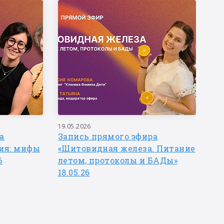
19.05.2026
27.
а
Запись прямого эфира
Иг
ия: мифы
«Щитовидная железа. Питание
ре
6
летом, протоколы и БАДы»
се
18.05.26