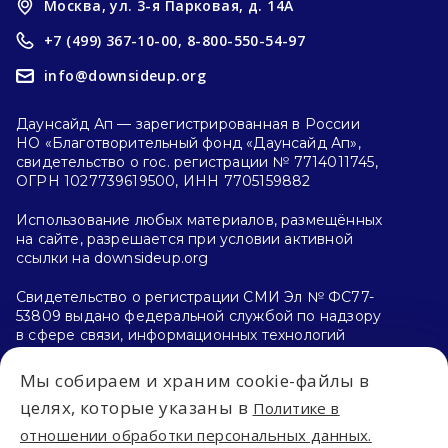
Москва, ул. 3-я Парковая, д. 14А
+7 (499) 367-10-00,
8-800-550-54-97
info@downsideup.org
Даунсайд Ап — зарегистрированная в России
НО «Благотворительный фонд «Даунсайд Ап»,
свидетельство о гос. регистрации № 7714011745,
ОГРН 1027739619500, ИНН 7705159882
Использование любых материалов, размещённых
на сайте, разрешается при условии активной
ссылки на downsideup.org
Свидетельство о регистрации СМИ Эл № ФС77-
53809 выдано федеральной службой по надзору
в сфере связи, информационных технологий
и массовых коммуникаций (Роскомнадзор)
26.04.2013 г.
Мы собираем и храним cookie-файлы в
целях, которые указаны в
Политике в
Политика конфиденциальности
отношении обработки персональных данных.