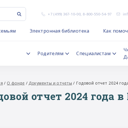
+7 (499) 367-10-00
,
8-800-550-54-97
in
семьям
Электронная библиотека
Как помоч
я
Ч
Родителям
Специалистам
Д
ая
/
О фонде
/
Документы и отчеты
/
Годовой отчет 2024 года
довой отчет 2024 года 