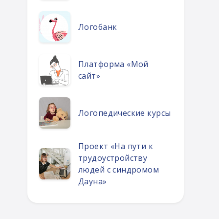
Логобанк
Платформа «Мой
сайт»
Логопедические курсы
Проект «На пути к
трудоустройству
людей с синдромом
Дауна»