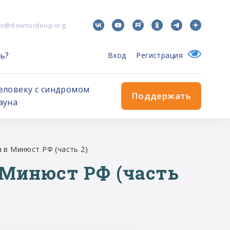
fo@downsideup.org
ь?
Вход
Регистрация
еловеку с синдромом
Поддержать
ауна
 в Минюст РФ (часть 2)
в Минюст РФ (часть