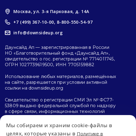
Москва, ул. 3-я Парковая, д. 14А
+7 (499) 367-10-00,
8-800-550-54-97
info@downsideup.org
Даунсайд Ап — зарегистрированная в России
НО «Благотворительный фонд «Даунсайд Ап»,
свидетельство о гос. регистрации № 7714011745,
ОГРН 1027739619500, ИНН 7705159882
Использование любых материалов, размещённых
на сайте, разрешается при условии активной
ссылки на downsideup.org
Свидетельство о регистрации СМИ Эл № ФС77-
53809 выдано федеральной службой по надзору
в сфере связи, информационных технологий
и массовых коммуникаций (Роскомнадзор)
26.04.2013 г.
Мы собираем и храним cookie-файлы в
целях, которые указаны в
Политике в
Политика конфиденциальности