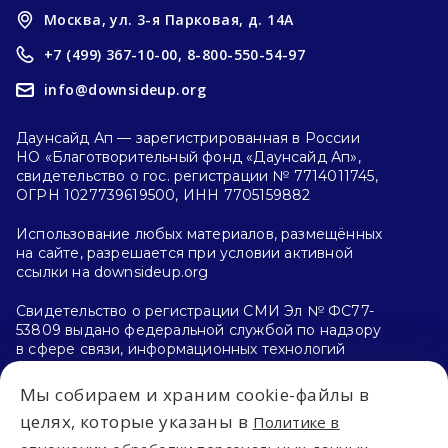
Москва, ул. 3-я Парковая, д. 14А
+7 (499) 367-10-00,
8-800-550-54-97
info@downsideup.org
Даунсайд Ап — зарегистрированная в России
НО «Благотворительный фонд «Даунсайд Ап»,
свидетельство о гос. регистрации № 7714011745,
ОГРН 1027739619500, ИНН 7705159882
Использование любых материалов, размещённых
на сайте, разрешается при условии активной
ссылки на downsideup.org
Свидетельство о регистрации СМИ Эл № ФС77-
53809 выдано федеральной службой по надзору
в сфере связи, информационных технологий
и массовых коммуникаций (Роскомнадзор)
26.04.2013 г.
Мы собираем и храним cookie-файлы в
целях, которые указаны в
Политике в
Политика конфиденциальности