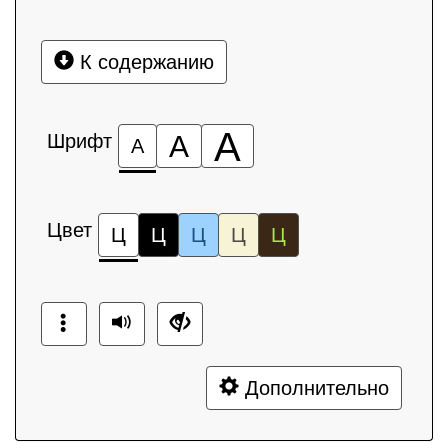
К содержанию
А
Шрифт
А
А
Цвет
Ц
Ц
Ц
Ц
Ц
Дополнительно