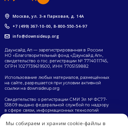
Москва, ул. 3-я Парковая, д. 14А
+7 (499) 367-10-00,
8-800-550-54-97
info@downsideup.org
Даунсайд Ап — зарегистрированная в России
НО «Благотворительный фонд «Даунсайд Ап»,
свидетельство о гос. регистрации № 7714011745,
ОГРН 1027739619500, ИНН 7705159882
Использование любых материалов, размещённых
на сайте, разрешается при условии активной
ссылки на downsideup.org
Свидетельство о регистрации СМИ Эл № ФС77-
53809 выдано федеральной службой по надзору
в сфере связи, информационных технологий
и массовых коммуникаций (Роскомнадзор)
26.04.2013 г.
Мы собираем и храним cookie-файлы в